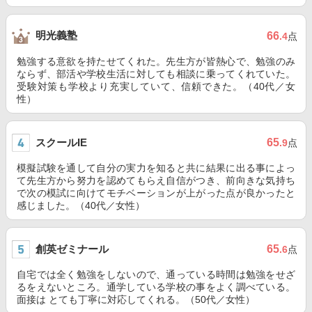
明光義塾
66
.4
点
勉強する意欲を持たせてくれた。先生方が皆熱心で、勉強のみ
ならず、部活や学校生活に対しても相談に乗ってくれていた。
受験対策も学校より充実していて、信頼できた。（40代／女
性）
スクールIE
65
.9
点
模擬試験を通して自分の実力を知ると共に結果に出る事によっ
て先生方から努力を認めてもらえ自信がつき、前向きな気持ち
で次の模試に向けてモチベーションが上がった点が良かったと
感じました。（40代／女性）
創英ゼミナール
65
.6
点
自宅では全く勉強をしないので、通っている時間は勉強をせざ
るをえないところ。通学している学校の事をよく調べている。
面接は とても丁寧に対応してくれる。（50代／女性）