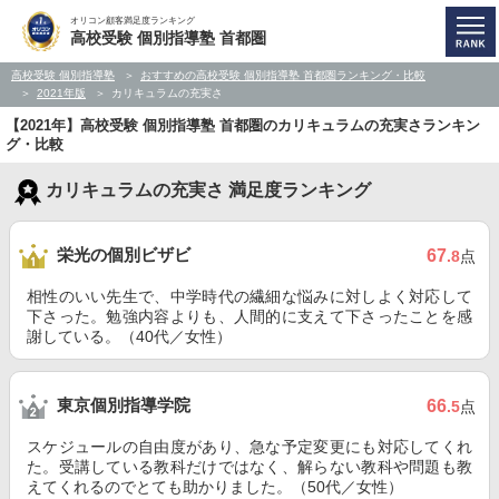
オリコン顧客満足度ランキング
高校受験 個別指導塾 首都圏
高校受験 個別指導塾
おすすめの高校受験 個別指導塾 首都圏ランキング・比較
2021年版
カリキュラムの充実さ
【2021年】高校受験 個別指導塾 首都圏のカリキュラムの充実さランキン
グ・比較
カリキュラムの充実さ 満足度ランキング
栄光の個別ビザビ
67
.8
点
相性のいい先生で、中学時代の繊細な悩みに対しよく対応して
下さった。勉強内容よりも、人間的に支えて下さったことを感
謝している。（40代／女性）
東京個別指導学院
66
.5
点
スケジュールの自由度があり、急な予定変更にも対応してくれ
た。受講している教科だけではなく、解らない教科や問題も教
えてくれるのでとても助かりました。（50代／女性）