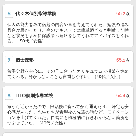
代々木個別指導学院
65
.2
点
個人の能力をみて宿題の内容や量を考えてくれた。勉強の進み
具合が悪かったり、今のテキストでは簡単過ぎると判断した時
など状況をまめに保護者へ連絡をしてくれてアドバイスをくれ
る。（50代／女性）
個太郎塾
65
.1
点
苦手分野を中心に、その子に合ったカリキュラムで授業を進め
てくれる。分からないことも質問しやすい。（40代／女性）
ITTO個別指導学院
64
.4
点
家から近かったので、部活後に食べてから通えたり、 帰宅も安
心感があった。先生たちが希望校の先輩の話など、モチベーシ
ョンを上げてくれた。自習にも積極的に行きわからない箇所を
つぶせていた。（40代／女性）