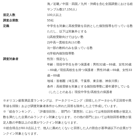
海／近畿／中国・四国／九州・沖縄を含む全国調査における総
サンプル数17,150人）
規定人数
100人以上
調査企業数
55社
定義
中学生を対象に高校受験を目的とした個別指導を行っている塾
ただし、以下は対象外とする
1)高校受験向けではない塾
2)中高一貫校生向けの塾
3)一部の教科のみを扱っている塾
4)学校内個別指導塾
調査対象者
性別：指定なし
年齢：現役中学生を持つ保護者：男性32歳～69歳、女性30歳
～69歳／現役高校生を持つ保護者：男性35歳～69歳、女性33
歳～69歳
地域：首都圏（埼玉県、千葉県、東京都、神奈川県）
条件：高校受験を対象とする個別指導塾に通年通学している
（したことのある）現役中学生/高校生の保護者
※オリコン顧客満足度ランキングは、データクリーニング（回収したデータから不正回答や異
常値を排除）および調査対象者条件から外れた回答を除外した上で作成しています。
※「総合ランキング」、「評価項目別」、部門の「業態別」においては有効回答者数が規定人
数を満たした企業のみランクイン対象となります。その他の部門においては有効回答者数が規
定人数の半数以上の企業がランクイン対象となります。
※総合得点が60.0点以上で、他人に薦めたくないと回答した人の割合が基準値以下の企業がラ
ンクイン対象となります。