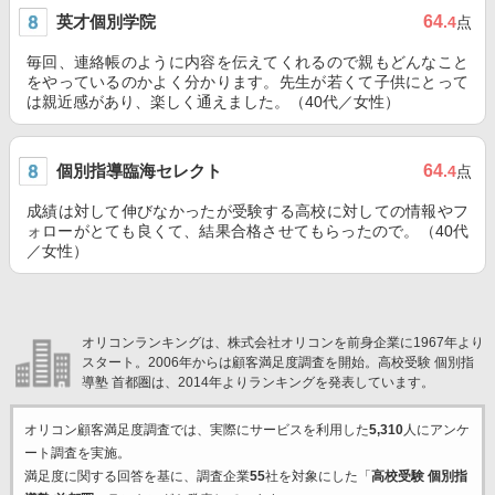
英才個別学院
64
.4
点
毎回、連絡帳のように内容を伝えてくれるので親もどんなこと
をやっているのかよく分かります。先生が若くて子供にとって
は親近感があり、楽しく通えました。（40代／女性）
個別指導臨海セレクト
64
.4
点
成績は対して伸びなかったが受験する高校に対しての情報やフ
ォローがとても良くて、結果合格させてもらったので。（40代
／女性）
オリコンランキングは、株式会社オリコンを前身企業に1967年より
スタート。2006年からは顧客満足度調査を開始。高校受験 個別指
導塾 首都圏は、2014年よりランキングを発表しています。
オリコン顧客満足度調査では、実際にサービスを利用した
5,310
人にアンケ
ート調査を実施。
満足度に関する回答を基に、調査企業
55
社を対象にした「
高校受験 個別指