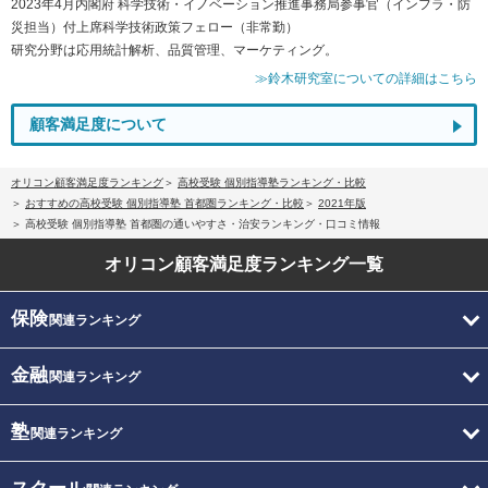
2023年4月内閣府 科学技術・イノベーション推進事務局参事官（インフラ・防
災担当）付上席科学技術政策フェロー（非常勤）
研究分野は応用統計解析、品質管理、マーケティング。
≫鈴木研究室についての詳細はこちら
顧客満足度について
オリコン顧客満足度ランキング
高校受験 個別指導塾ランキング・比較
おすすめの高校受験 個別指導塾 首都圏ランキング・比較
2021年版
高校受験 個別指導塾 首都圏の通いやすさ・治安ランキング・口コミ情報
オリコン顧客満足度
ランキング一覧
保険
関連ランキング
金融
関連ランキング
塾
関連ランキング