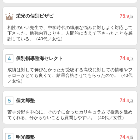
栄光の個別ビザビ
75
.9
点
相性のいい先生で、中学時代の繊細な悩みに対しよく対応して
下さった。勉強内容よりも、人間的に支えて下さったことを感
謝している。（40代／女性）
個別指導臨海セレクト
74
.6
点
成績は対して伸びなかったが受験する高校に対しての情報やフ
ォローがとても良くて、結果合格させてもらったので。（40代
／女性）
個太郎塾
74
.4
点
苦手分野を中心に、その子に合ったカリキュラムで授業を進め
てくれる。分からないことも質問しやすい。（40代／女性）
明光義塾
74
.4
点