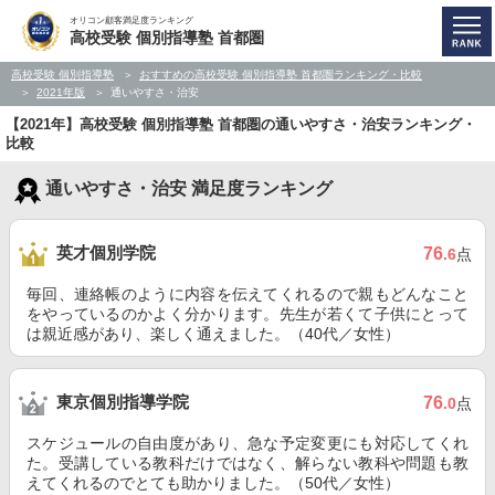
オリコン顧客満足度ランキング
高校受験 個別指導塾 首都圏
高校受験 個別指導塾
おすすめの高校受験 個別指導塾 首都圏ランキング・比較
2021年版
通いやすさ・治安
【2021年】高校受験 個別指導塾 首都圏の通いやすさ・治安ランキング・
比較
通いやすさ・治安 満足度ランキング
英才個別学院
76
.6
点
毎回、連絡帳のように内容を伝えてくれるので親もどんなこと
をやっているのかよく分かります。先生が若くて子供にとって
は親近感があり、楽しく通えました。（40代／女性）
東京個別指導学院
76
.0
点
スケジュールの自由度があり、急な予定変更にも対応してくれ
た。受講している教科だけではなく、解らない教科や問題も教
えてくれるのでとても助かりました。（50代／女性）