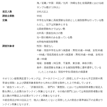
海／近畿／中国・四国／九州・沖縄を含む全国調査における総
サンプル数17,150人）
規定人数
100人以上
調査企業数
55社
定義
中学生を対象に高校受験を目的とした個別指導を行っている塾
ただし、以下は対象外とする
1)高校受験向けではない塾
2)中高一貫校生向けの塾
3)一部の教科のみを扱っている塾
4)学校内個別指導塾
調査対象者
性別：指定なし
年齢：現役中学生を持つ保護者：男性32歳～69歳、女性30歳
～69歳／現役高校生を持つ保護者：男性35歳～69歳、女性33
歳～69歳
地域：首都圏（埼玉県、千葉県、東京都、神奈川県）
条件：高校受験を対象とする個別指導塾に通年通学している
（したことのある）現役中学生/高校生の保護者
※オリコン顧客満足度ランキングは、データクリーニング（回収したデータから不正回答や異
常値を排除）および調査対象者条件から外れた回答を除外した上で作成しています。
※「総合ランキング」、「評価項目別」、部門の「業態別」においては有効回答者数が規定人
数を満たした企業のみランクイン対象となります。その他の部門においては有効回答者数が規
定人数の半数以上の企業がランクイン対象となります。
※総合得点が60.0点以上で、他人に薦めたくないと回答した人の割合が基準値以下の企業がラ
ンクイン対象となります。