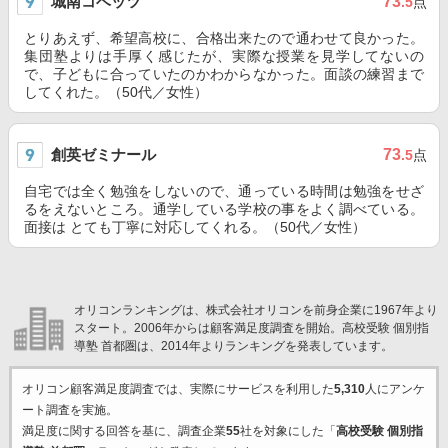
城南コベッツ
73
.5
点
とりあえず、希望高校に、合格出来たので通わせて良かった。
集団塾よりは手厚く感じたが、実際な授業を見学してないの
で、子どもに合っていたのかわからなかった。面談の練習まで
してくれた。（50代／女性）
創英ゼミナール
73
.5
点
自宅では全く勉強をしないので、通っている時間は勉強をせざ
るをえないところ。通学している学校の事をよく調べている。
面接は とても丁寧に対応してくれる。（50代／女性）
オリコンランキングは、株式会社オリコンを前身企業に1967年より
スタート。2006年からは顧客満足度調査を開始。高校受験 個別指
導塾 首都圏は、2014年よりランキングを発表しています。
オリコン顧客満足度調査では、実際にサービスを利用した
5,310
人にアンケ
ート調査を実施。
満足度に関する回答を基に、調査企業
55
社を対象にした「
高校受験 個別指