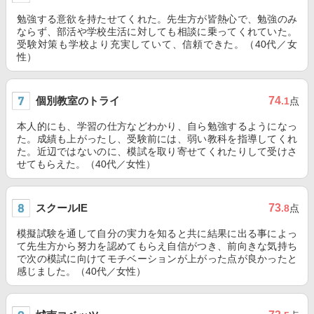
勉強する意欲を持たせてくれた。先生方が皆熱心で、勉強のみ
ならず、部活や学校生活に対しても相談に乗ってくれていた。
受験対策も学校より充実していて、信頼できた。（40代／女
性）
個別教室のトライ
74
.1
点
本人的にも、学習の仕方などわかり、自ら勉強するようになっ
た。成績も上がったし、受験前には、弱い教科を指導してくれ
た。近辺ではないのに、模試を取り寄せてくれたりして受けさ
せてもらえた。（40代／女性）
スクールIE
73
.8
点
模擬試験を通して自分の実力を知ると共に結果に出る事によっ
て先生方から努力を認めてもらえ自信がつき、前向きな気持ち
で次の模試に向けてモチベーションが上がった点が良かったと
感じました。（40代／女性）