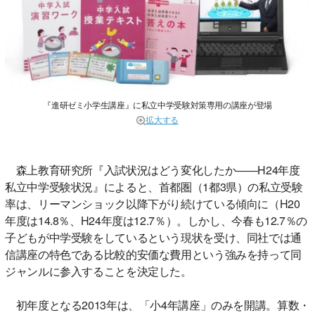
『進研ゼミ小学生講座』に私立中学受験対策専用の講座が登場
拡大する
森上教育研究所『入試状況はどう変化したか――H24年度
私立中学受験状況』によると、首都圏（1都3県）の私立受験
率は、リーマンショック以降下がり続けている傾向に（H20
年度は14.8％、H24年度は12.7％）。しかし、今春も12.7％の
子どもが中学受験をしているという現状を受け、同社では通
信講座の特色である比較的安価な費用という強みを持って同
ジャンルに参入することを決定した。
初年度となる2013年は、「小4年講座」のみを開講。算数・