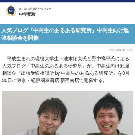
オリコン顧客満足度ランキング
中学受験
人気ブログ『中高生のあるある研究所』中高生向け勉
強相談会を開催
2012-03-28 18:50
平成生まれの現役大学生・池末翔太氏と野中祥平氏による
人気ブログ『中高生のあるある研究所』が、中高生向け勉強
相談会『出張受験相談所 by 中高生のあるある研究所』を3月
30日に東京・紀伊國屋書店 新宿南店で開催する。