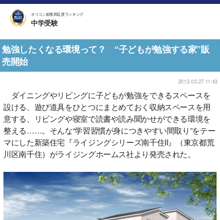
オリコン顧客満足度ランキング
中学受験
勉強したくなる環境って？ “子どもが勉強する家”販
売開始
2012-03-27 11:43
ダイニングやリビングに子どもが勉強をできるスペースを
設ける、遊び道具をひとつにまとめておく収納スペースを用
意する、リビングや寝室で読書や読み聞かせができる環境を
整える……。そんな“学習習慣が身につきやすい間取り”をテー
マにした新築住宅『ライジングシリーズ南千住II』（東京都荒
川区南千住）がライジングホームス社より発売された。