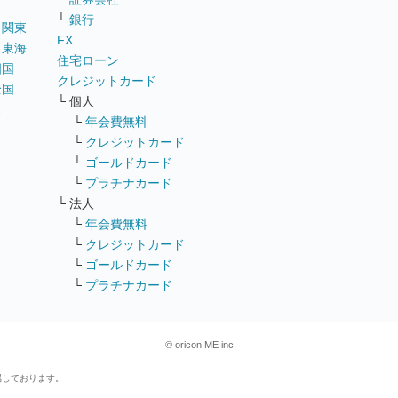
└
銀行
｜
関東
FX
｜
東海
住宅ローン
四国
クレジットカード
全国
└ 個人
ス
└
年会費無料
└
クレジットカード
└
ゴールドカード
└
プラチナカード
└ 法人
└
年会費無料
└
クレジットカード
└
ゴールドカード
└
プラチナカード
© oricon ME inc.
属しております。