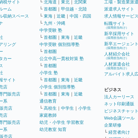
納税サイト
└
北海道
｜
東北
｜
北関東
工場・製造業派
ルーム
└
首都圏
｜
甲信越・北陸
派遣求人サイト
ル収納スペース
└
東海
｜
近畿
｜
中国・四国
求人情報サービ
ナ
└
九州・沖縄
転職サイト
（採用担当向け）
中学受験 塾
新卒採用サイト
社
└
首都圏
｜
東海
｜
近畿
（採用担当向け）
新卒エージェン
アリング
中学受験 個別指導塾
（採用担当向け）
ー
└
首都圏
人材紹介会社
タカー
公立中高一貫校対策 塾
（採用担当向け）
人材派遣会社
ス
└
首都圏
（採用担当向け）
社
小学生 塾
アルバイト求人
報サイト
└
首都圏
｜
東海
｜
近畿
売店
小学生 個別指導塾
ビジネス
専門販売店
└
首都圏
｜
東海
｜
近畿
法人カーリース
ー系
通信教育
ネット印刷通販
販売店
└
高校生
｜
中学生
｜
小学生
ビジネスチャッ
売店
家庭教師
Web会議ツール
専門販売店
幼児・小学生 学習教室
企業研修
ー系
幼児教室 知育
└
経営者向け
販売店