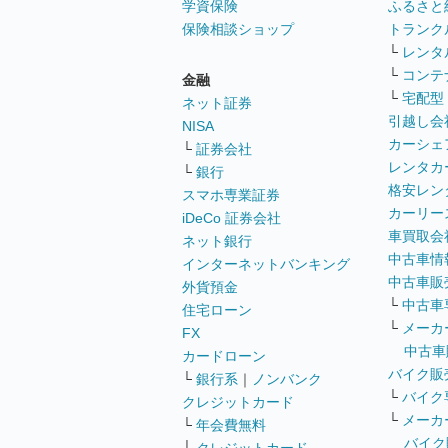
学資保険
ふるさと
保険相談ショップ
トランク
└
レンタ
└
コンテ
金融
└
宅配型
ネット証券
引越し会
NISA
カーシェ
└
証券会社
レンタカ
└
銀行
格安レン
スマホ専業証券
カーリー
iDeCo 証券会社
車買取会
ネット銀行
中古車情
インターネットバンキング
中古車販
外貨預金
└
中古車
住宅ローン
└
メーカ
FX
中古車
カードローン
バイク販
└
銀行系
｜
ノンバンク
└
バイク
クレジットカード
└
メーカ
└
年会費無料
バイク