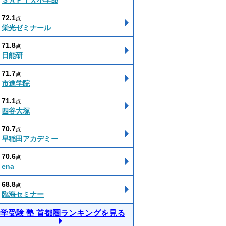
ＳＡＰＩＸ小学部
72.1
点
栄光ゼミナール
71.8
点
日能研
71.7
点
市進学院
71.1
点
四谷大塚
70.7
点
早稲田アカデミー
70.6
点
ena
68.8
点
臨海セミナー
学受験 塾 首都圏ランキングを見る