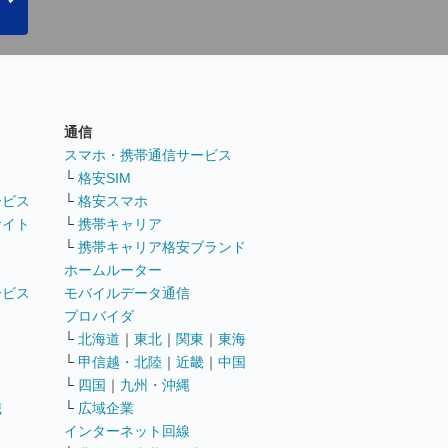
通信
ト
スマホ・携帯通信サービス
└
格安SIM
ービス
└
格安スマホ
サイト
└
携帯キャリア
└
携帯キャリア格安ブランド
ホームルーター
ービス
モバイルデータ通信
ト
プロバイダ
└
北海道
｜
東北
｜
関東
｜
東海
└
甲信越・北陸
｜
近畿
｜
中国
└
四国
｜
九州・沖縄
職
└
広域企業
インターネット回線