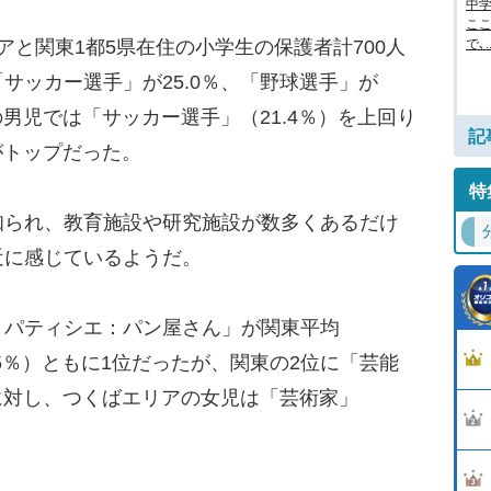
中
ここ
と関東1都5県在住の小学生の保護者計700人
で､..
サッカー選手」が25.0％、「野球選手」が
の男児では「サッカー選手」（21.4％）を上回り
記
がトップだった。
特
られ、教育施設や研究施設が数多くあるだけ
近に感じているようだ。
パティシエ：パン屋さん」が関東平均
2.5％）ともに1位だったが、関東の2位に「芸能
のに対し、つくばエリアの女児は「芸術家」