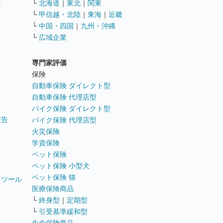
遣
└
北海道
｜
東北
｜
関東
└
甲信越・北陸
｜
東海
｜
近畿
ス
└
中国・四国
｜
九州・沖縄
└
広域企業
専門家評価
ト
保険
自動車保険 ダイレクト型
自動車保険 代理店型
バイク保険 ダイレクト型
広告
バイク保険 代理店型
火災保険
学資保険
ペット保険
ペット保険 小型犬
ペット保険 猫
トツール
医療保険商品
└
終身型
｜
定期型
└
引受基準緩和型