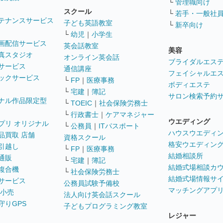
└
管理職向け
スクール
└
若手・一般社
テナンスサービス
子ども英語教室
└
新卒向け
└
幼児
｜
小学生
画配信サービス
英会話教室
美容
真スタジオ
オンライン英会話
ブライダルエス
サービス
通信講座
フェイシャルエ
ックサービス
└
FP
｜
医療事務
ボディエステ
└
宅建
｜
簿記
サロン検索予約
ナル作品限定型
└
TOEIC
｜
社会保険労務士
└
行政書士
｜
ケアマネジャー
ウエディング
プリ オリジナル
└
公務員
｜
ITパスポート
ハウスウエディ
品買取 店舗
資格スクール
格安ウエディン
引越し
└
FP
｜
医療事務
結婚相談所
通販
└
宅建
｜
簿記
結婚式場相談カ
複合機
└
社会保険労務士
結婚式場情報サ
サービス
公務員試験予備校
マッチングアプ
 小売
法人向け英会話スクール
守りGPS
子どもプログラミング教室
レジャー