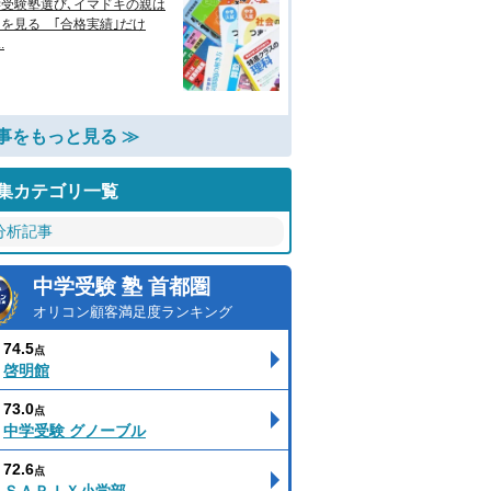
学受験塾選び､イマドキの親は
を見る ｢合格実績｣だけ
.
事をもっと見る ≫
集カテゴリ一覧
分析記事
中学受験 塾 首都圏
オリコン顧客満足度ランキング
74.5
点
啓明館
73.0
点
中学受験 グノーブル
72.6
点