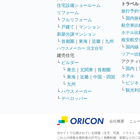
トラベル
住宅設備ショールーム
旅行予約
リフォーム
└
国内旅
└
フルリフォーム
航空券比
└
戸建て
｜
マンション
ホテル比
新築分譲マンション
格安航空券
└
首都圏
｜
東海
｜
近畿
｜
九州
└
国内線
ハウスメーカー 注文住宅
ツアー比
建売住宅
アクティ
└
ビルダー
└
国内
｜
└
東北
｜
北関東
｜
首都圏
ホテル
└
東海
｜
近畿
｜
中国・四国
└
ビジネ
└
九州
└
観光利
└
ハウスメーカー
└
デベロッパー
会社概要
ニュ
当サイトで公開されている情報（文字、写真、イラスト、画像
これらの情報を権利者の許可なく無断転載・複製などの二