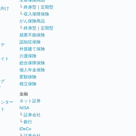
生命保険商品
└
終身型
｜
定期型
員向け
└
収入保障保険
がん保険商品
└
終身型
｜
定期型
就業不能保険
テ
認知症保険
ステ
外貨建て保険
介護保険
サイト
総合保障保険
個人年金保険
変額保険
ング
積立保険
グ
金融
ネット証券
ウンター
NISA
イト
└
証券会社
リ
└
銀行
iDeCo
└
証券会社