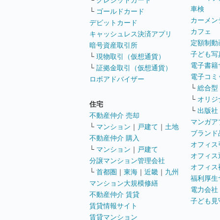
└
クレジットカード
車検
└
ゴールドカード
カーメン
デビットカード
カフェ
キャッシュレス決済アプリ
定額制動
暗号資産取引所
子ども写
└
現物取引（仮想通貨）
電子書籍
└
証拠金取引（仮想通貨）
電子コミ
ロボアドバイザー
└
総合型
└
オリジ
住宅
└
出版社
不動産仲介 売却
マンガア
└
マンション
｜
戸建て
｜
土地
ブランド
不動産仲介 購入
オフィス
└
マンション
｜
戸建て
オフィス
分譲マンション管理会社
オフィス
└
首都圏
｜
東海
｜
近畿
｜
九州
福利厚生
マンション大規模修繕
電力会社
不動産仲介 賃貸
子ども見
賃貸情報サイト
賃貸マンション