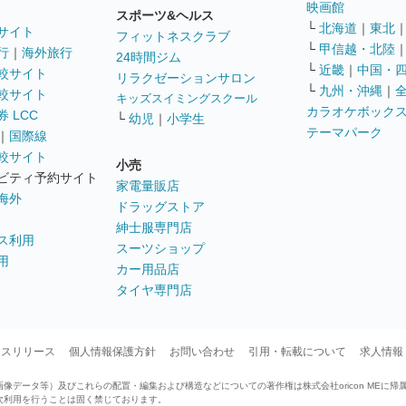
映画館
スポーツ&ヘルス
└
北海道
｜
東北
サイト
フィットネスクラブ
└
甲信越・北陸
行
｜
海外旅行
24時間ジム
└
近畿
｜
中国・
較サイト
リラクゼーションサロン
└
九州・沖縄
｜
較サイト
キッズスイミングスクール
カラオケボック
 LCC
└
幼児
｜
小学生
テーマパーク
｜
国際線
較サイト
小売
ビティ予約サイト
家電量販店
海外
ドラッグストア
紳士服専門店
ス利用
スーツショップ
用
カー用品店
タイヤ専門店
ースリリース
個人情報保護方針
お問い合わせ
引用・転載について
求人情報
データ等）及びこれらの配置・編集および構造などについての著作権は株式会社oricon MEに帰
次利用を行うことは固く禁じております。