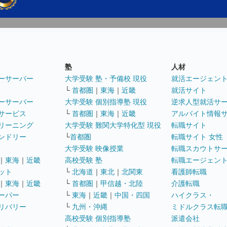
塾
人材
ーサーバー
大学受験 塾・予備校 現役
就活エージェン
└
首都圏
｜
東海
｜
近畿
就活サイト
ーサーバー
大学受験 個別指導塾 現役
逆求人型就活サ
サービス
└
首都圏
｜
東海
｜
近畿
アルバイト情報
リーニング
大学受験 難関大学特化型 現役
転職サイト
ンドリー
└
首都圏
転職サイト 女性
大学受験 映像授業
転職スカウトサ
｜
東海
｜
近畿
高校受験 塾
転職エージェン
ット
└
北海道
｜
東北
｜
北関東
看護師転職
｜
東海
｜
近畿
└
首都圏
｜
甲信越・北陸
介護転職
ーパー
└
東海
｜
近畿
｜
中国・四国
ハイクラス・
リバリー
└
九州・沖縄
ミドルクラス転
高校受験 個別指導塾
派遣会社