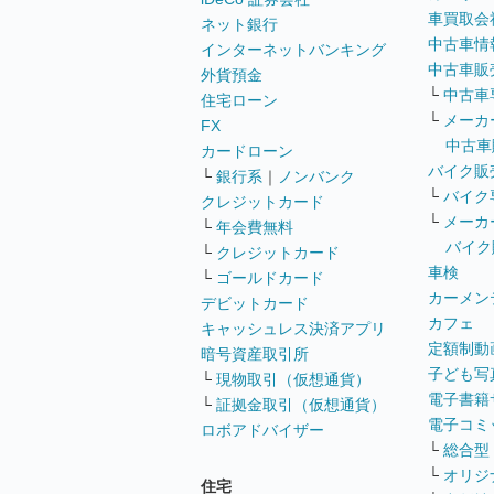
車買取会
ネット銀行
中古車情
インターネットバンキング
中古車販
外貨預金
└
中古車
住宅ローン
└
メーカ
FX
中古車
カードローン
バイク販
└
銀行系
｜
ノンバンク
└
バイク
クレジットカード
└
メーカ
└
年会費無料
バイク
└
クレジットカード
車検
└
ゴールドカード
カーメン
デビットカード
カフェ
キャッシュレス決済アプリ
定額制動
暗号資産取引所
子ども写
└
現物取引（仮想通貨）
電子書籍
└
証拠金取引（仮想通貨）
電子コミ
ロボアドバイザー
└
総合型
└
オリジ
住宅