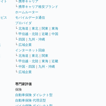
サイト
└
携帯キャリア
└
携帯キャリア格安ブランド
ホームルーター
ービス
モバイルデータ通信
ト
プロバイダ
└
北海道
｜
東北
｜
関東
｜
東海
└
甲信越・北陸
｜
近畿
｜
中国
└
四国
｜
九州・沖縄
職
└
広域企業
インターネット回線
遣
└
北海道
｜
東北
｜
関東
└
甲信越・北陸
｜
東海
｜
近畿
ス
└
中国・四国
｜
九州・沖縄
└
広域企業
専門家評価
ト
保険
自動車保険 ダイレクト型
自動車保険 代理店型
バイク保険 ダイレクト型