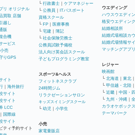
└
行政書士
｜
ケアマネジャー
ウエディング
プリ オリジナル
└
公務員
｜
ITパスポート
ハウスウエディ
品買取 店舗
資格スクール
格安ウエディン
引越し
└
FP
｜
医療事務
結婚相談所
通販
└
宅建
｜
簿記
結婚式場相談カ
複合機
└
社会保険労務士
結婚式場情報サ
サービス
公務員試験予備校
マッチングアプ
 小売
法人向け英会話スクール
守りGPS
子どもプログラミング教室
レジャー
映画館
スポーツ&ヘルス
└
北海道
｜
東北
サイト
フィットネスクラブ
└
甲信越・北陸
行
｜
海外旅行
24時間ジム
└
近畿
｜
中国・
較サイト
リラクゼーションサロン
└
九州・沖縄
｜
較サイト
キッズスイミングスクール
カラオケボック
 LCC
└
幼児
｜
小学生
テーマパーク
｜
国際線
較サイト
小売
ビティ予約サイト
家電量販店