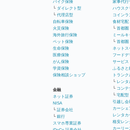
バイク保険
家事代行
└
ダイレクト型
ハウスク
└
代理店型
コインラ
自転車保険
食材宅配
火災保険
└
首都圏
海外旅行保険
ミールキ
ペット保険
└
首都圏
生命保険
ネットス
医療保険
フードデ
がん保険
サービス
学資保険
ふるさと
保険相談ショップ
トランク
└
レンタ
└
コンテ
金融
└
宅配型
ネット証券
引越し会
NISA
カーシェ
└
証券会社
レンタカ
└
銀行
格安レン
スマホ専業証券
カーリー
iDeCo 証券会社