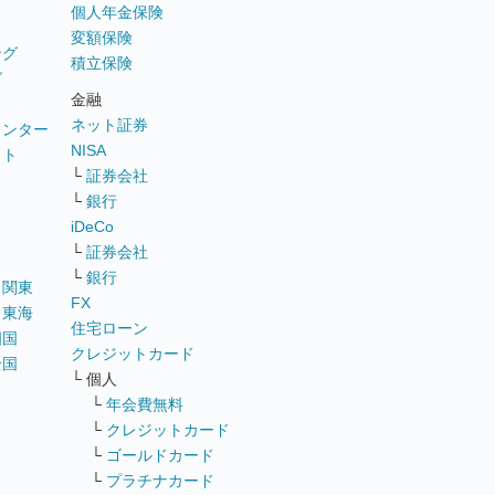
個人年金保険
変額保険
ング
積立保険
グ
金融
ネット証券
ウンター
NISA
イト
└
証券会社
リ
└
銀行
iDeCo
└
証券会社
└
銀行
｜
関東
FX
｜
東海
住宅ローン
四国
クレジットカード
全国
└ 個人
ス
└
年会費無料
└
クレジットカード
└
ゴールドカード
└
プラチナカード