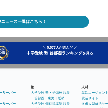
験ニュース一覧はこちら！
＼ 5,577人が選んだ ／
中学受験 塾 首都圏ランキング
を見る
塾
人材
ーサーバー
大学受験 塾・予備校 現役
就活エージェン
└
首都圏
｜
東海
｜
近畿
就活サイト
ーサーバー
大学受験 個別指導塾 現役
逆求人型就活サ