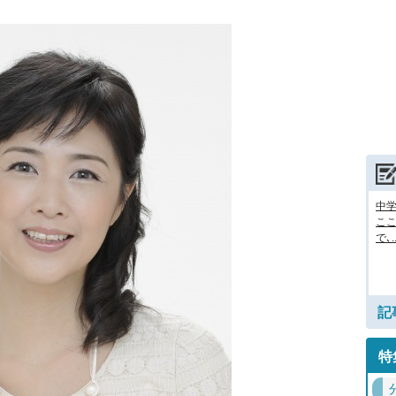
中
ここ
で､..
記
特