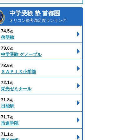
中学受験 塾 首都圏
オリコン顧客満足度ランキング
74.5
点
啓明館
73.0
点
中学受験 グノーブル
72.6
点
ＳＡＰＩＸ小学部
72.1
点
栄光ゼミナール
71.8
点
日能研
71.7
点
市進学院
71.1
点