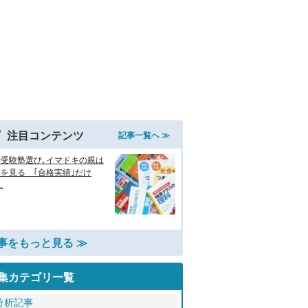
注目コンテンツ
記事一覧へ ≫
学受験塾選び､イマドキの親は
を見る ｢合格実績｣だけ
.
事をもっと見る ≫
集カテゴリ一覧
分析記事