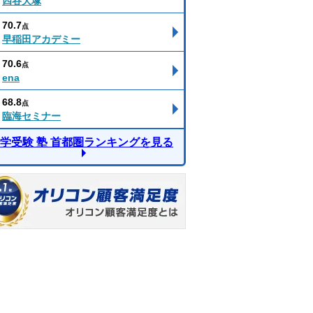
四谷大塚
70.7
点
早稲田アカデミー
70.6
点
ena
68.8
点
臨海セミナー
学受験 塾 首都圏ランキングを見る