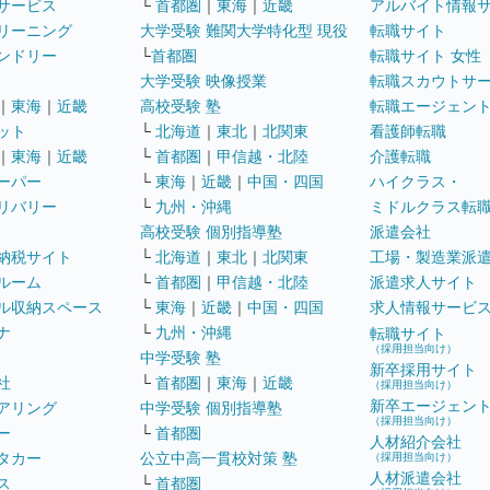
サービス
└
首都圏
｜
東海
｜
近畿
アルバイト情報
リーニング
大学受験 難関大学特化型 現役
転職サイト
ンドリー
└
首都圏
転職サイト 女性
大学受験 映像授業
転職スカウトサ
｜
東海
｜
近畿
高校受験 塾
転職エージェン
ット
└
北海道
｜
東北
｜
北関東
看護師転職
｜
東海
｜
近畿
└
首都圏
｜
甲信越・北陸
介護転職
ーパー
└
東海
｜
近畿
｜
中国・四国
ハイクラス・
リバリー
└
九州・沖縄
ミドルクラス転
高校受験 個別指導塾
派遣会社
納税サイト
└
北海道
｜
東北
｜
北関東
工場・製造業派
ルーム
└
首都圏
｜
甲信越・北陸
派遣求人サイト
ル収納スペース
└
東海
｜
近畿
｜
中国・四国
求人情報サービ
ナ
└
九州・沖縄
転職サイト
（採用担当向け）
中学受験 塾
新卒採用サイト
社
└
首都圏
｜
東海
｜
近畿
（採用担当向け）
新卒エージェン
アリング
中学受験 個別指導塾
（採用担当向け）
ー
└
首都圏
人材紹介会社
タカー
公立中高一貫校対策 塾
（採用担当向け）
人材派遣会社
ス
└
首都圏