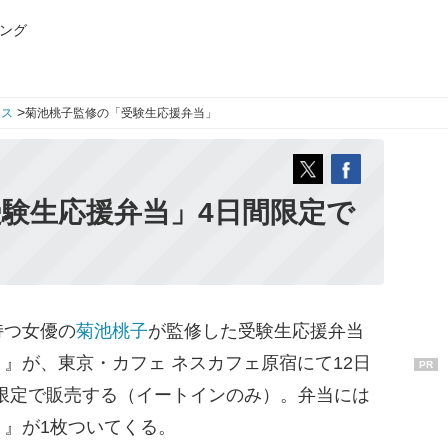
ング
>
ース
菊池桃子監修の「受験生応援弁当」
験生応援弁当」4日間限定で
つ女優の
菊池桃子
が監修した受験生応援弁当
』が、東京・カフェ ネスカフェ原宿にて12日
PR
0食限定で販売する（イートインのみ）。弁当には
』が1枚ついてくる。