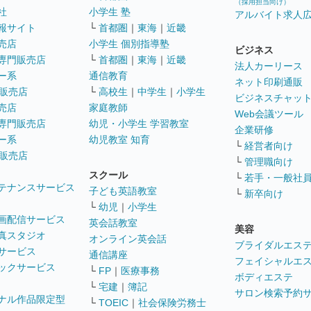
（採用担当向け）
社
小学生 塾
アルバイト求人
報サイト
└
首都圏
｜
東海
｜
近畿
売店
小学生 個別指導塾
ビジネス
専門販売店
└
首都圏
｜
東海
｜
近畿
法人カーリース
ー系
通信教育
ネット印刷通販
販売店
└
高校生
｜
中学生
｜
小学生
ビジネスチャッ
売店
家庭教師
Web会議ツール
専門販売店
幼児・小学生 学習教室
企業研修
ー系
幼児教室 知育
└
経営者向け
販売店
└
管理職向け
スクール
└
若手・一般社
テナンスサービス
子ども英語教室
└
新卒向け
└
幼児
｜
小学生
画配信サービス
英会話教室
美容
真スタジオ
オンライン英会話
ブライダルエス
サービス
通信講座
フェイシャルエ
ックサービス
└
FP
｜
医療事務
ボディエステ
└
宅建
｜
簿記
サロン検索予約
ナル作品限定型
└
TOEIC
｜
社会保険労務士