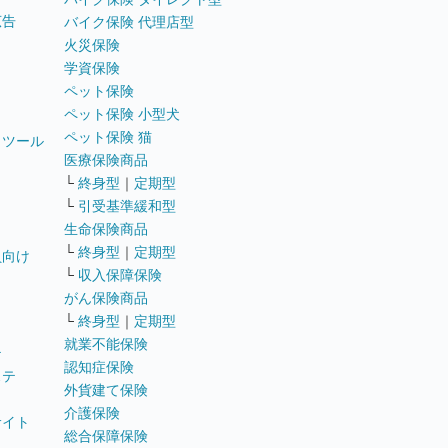
広告
バイク保険 代理店型
火災保険
学資保険
ペット保険
ペット保険 小型犬
ペット保険 猫
トツール
医療保険商品
└
終身型
｜
定期型
└
引受基準緩和型
生命保険商品
└
終身型
｜
定期型
員向け
└
収入保障保険
がん保険商品
└
終身型
｜
定期型
就業不能保険
テ
認知症保険
ステ
外貨建て保険
介護保険
サイト
総合保障保険