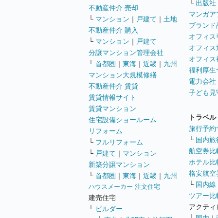
└
出版社
不動産仲介 売却
マンガア
└
マンション
｜
戸建て
｜
土地
ブランド
不動産仲介 購入
オフィス
└
マンション
｜
戸建て
オフィス
分譲マンション管理会社
オフィス
└
首都圏
｜
東海
｜
近畿
｜
九州
福利厚生
マンション大規模修繕
電力会社
不動産仲介 賃貸
子ども見
賃貸情報サイト
賃貸マンション
トラベル
住宅設備ショールーム
旅行予約
リフォーム
└
国内旅
└
フルリフォーム
航空券比
└
戸建て
｜
マンション
ホテル比
新築分譲マンション
格安航空券
└
首都圏
｜
東海
｜
近畿
｜
九州
└
国内線
ハウスメーカー 注文住宅
ツアー比
建売住宅
アクティ
└
ビルダー