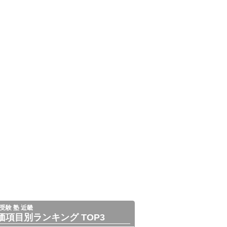
受験 塾 近畿
価項目別ランキング TOP3