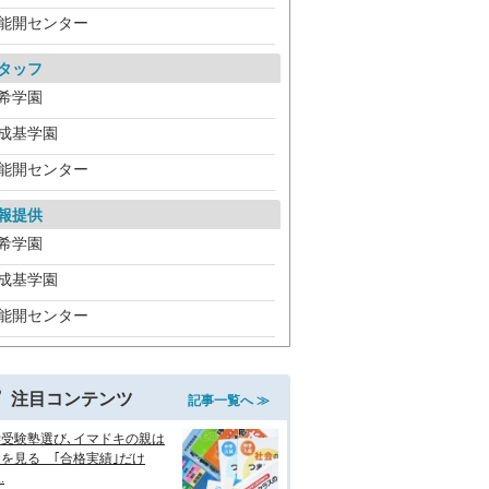
能開センター
タッフ
希学園
成基学園
能開センター
報提供
希学園
成基学園
能開センター
注目コンテンツ
記事一覧へ ≫
学受験塾選び､イマドキの親は
を見る ｢合格実績｣だけ
.