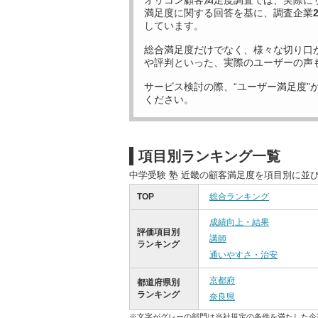
オリコン顧客満足度調査では、実際に
満足度に関する回答を基に、調査企業
しています。
総合満足度だけでなく、様々な切り口
や評判といった、実際のユーザーの声
サービス検討の際、“ユーザー満足度”
ください。
項目別ランキング一覧
中学受験 塾 近畿の顧客満足度を項目別に並
TOP
総合ランキング
成績向上・結果
評価項目別
講師
ランキング
通いやすさ・治安
京都府
都道府県別
ランキング
奈良県
※文字がグレーの部門は当社規定の条件を満たした企