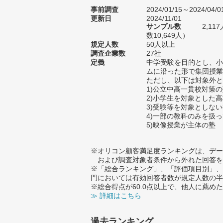
事前調査
2024/01/15～2024/04/0
更新日
2024/11/01
サンプル数
2,1
数10,649人）
規定人数
50人以上
調査企業数
27社
定義
中学受験を目的とし、小
ムに沿った形で集団授業
ただし、以下は対象外と
1)公立中高一貫校対策
2)小学生を対象とした
3)受験等を対象としな
4)一部の教科のみを扱
5)映像授業が主体の塾
※オリコン顧客満足度ランキングは、デー
および調査対象者条件から外れた回答を
※「総合ランキング」、「評価項目別」、
門においては有効回答者数が規定人数の半
※総合得点が60.0点以上で、他人に薦
≫ 詳細はこちら
過去ランキング