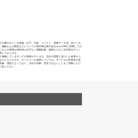
で公開されている情報（文字、写真、イラスト、画像データ等）及びこれ
・編集および構造などについての著作権は株式会社oricon MEに帰属してお
これらの情報を権利者の許可なく無断転載・複製などの二次利用を行うこ
禁じております。
で掲載しているすべての情報やデータは、当社の調査に基づいた結果から
ものとなりますが、サービスへの感想については、サービスの利用者が提
見解・感想となっており、当社の見解・意見ではないことをご理解いただ
ご覧ください。