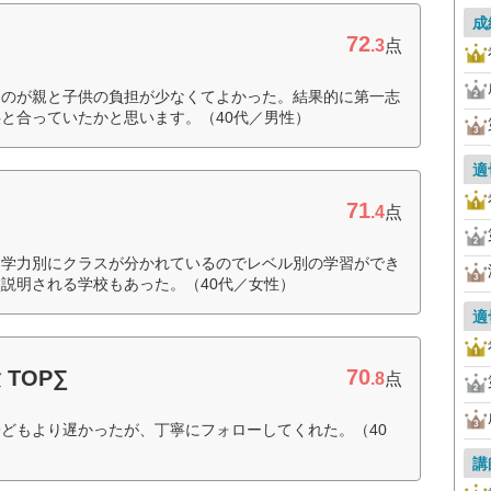
成
72
.3
点
たのが親と子供の負担が少なくてよかった。結果的に第一志
と合っていたかと思います。（40代／男性）
適
71
.4
点
。学力別にクラスが分かれているのでレベル別の学習ができ
説明される学校もあった。（40代／女性）
適
70
TOP∑
.8
点
どもより遅かったが、丁寧にフォローしてくれた。（40
講