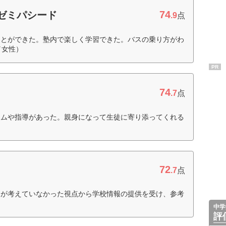
74
ゼミパシード
.9
点
ことができた。塾内で楽しく学習できた。バスの乗り方がわ
／女性）
PR
74
.7
点
ラムや指導があった。親身になって生徒に寄り添ってくれる
72
.7
点
親が考えていなかった視点から学校情報の提供を受け、参考
中学
評