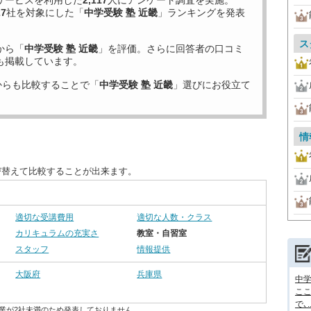
サービスを利用した
2,117
人にアンケート調査を実施。
27
社を対象にした「
中学受験 塾 近畿
」ランキングを発表
ス
から「
中学受験 塾 近畿
」を評価。さらに回答者の口コミ
も掲載しています。
からも比較することで「
中学受験 塾 近畿
」選びにお役立て
情
び替えて比較することが出来ます。
適切な受講費用
適切な人数・クラス
カリキュラムの充実さ
教室・自習室
スタッフ
情報提供
大阪府
兵庫県
中
ここ
で､..
業が2社未満のため発表しておりません。