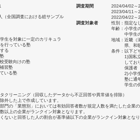
1
調査期間
2024/04/02～2
2023/04/11～2
17人（全国調査における総サンプル
2022/04/22～2
調査対象者
性別：指定な
年齢：小学生の
中学生の
学生を対象に一定のカリキュラ
地域：近畿（
を行っている塾
県、和
する
条件：以下ど
の塾
1)国
高校受験向けの塾
してお
い補習塾
保護者
っている塾
2)小
塾に通
学生の
タクリーニング（回収したデータから不正回答や異常値を排除）
除外した上で作成しています。
部門の「業態別」においては有効回答者数が規定人数を満たした企業の
数以上の企業がランクイン対象となります。
めたくないと回答した人の割合が基準値以下の企業がランクイン対象とな