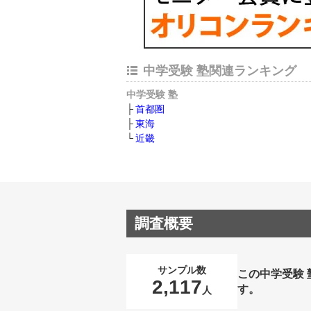
中学受験 塾関連ランキング
中学受験 塾
首都圏
東海
近畿
調査概要
サンプル数
この中学受験
2,117
す。
人