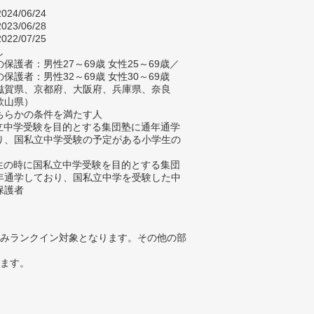
024/06/24
023/06/28
022/07/25
し
保護者：男性27～69歳 女性25～69歳／
保護者：男性32～69歳 女性30～69歳
滋賀県、京都府、大阪府、兵庫県、奈良
歌山県）
ちらかの条件を満たす人
私立中学受験を目的とする集団塾に通年通学
り、国私立中学受験の予定がある小学生の
学生の時に国私立中学受験を目的とする集団
年通学しており、国私立中学を受験した中
保護者
みランクイン対象となります。その他の部
ります。