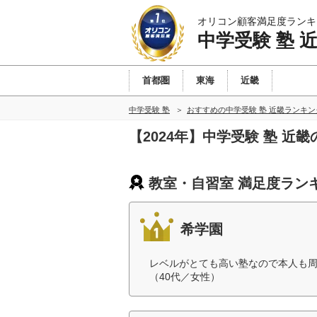
オリコン顧客満足度ランキ
中学受験 塾 
首都圏
東海
近畿
中学受験 塾
おすすめの中学受験 塾 近畿ランキ
【2024年】中学受験 塾 
教室・自習室 満足度ラン
希学園
レベルがとても高い塾なので本人も
（40代／女性）