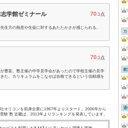
70
EC志学館ゼミナール
.1
点
。先生方の熱意や生徒に対するあたたかさが感じられる。
カ
70
.1
点
教
タが豊富。塾主催の中学見学会があったので学校主催の見学
できた。カリキュラムをこなせば合格できるという信頼感を
通
オリコンを前身企業に1967年よりスタート。2006年から
験 塾 近畿は、2013年よりランキングを発表しています。