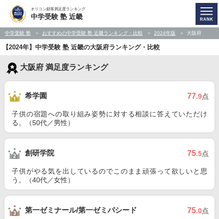
オリコン顧客満足度ランキング
中学受験 塾 近畿
中学受験 塾
おすすめの中学受験 塾 近畿ランキング・比較
2024年版
大阪府
【2024年】中学受験 塾 近畿の大阪府ランキング・比較
大阪府 満足度ランキング
希学園
77
.9
点
子供の宿題への取り組み姿勢に対する相談に答えていただけ
る。（50代／男性）
創研学院
75
.5
点
子供がやる気を出しているのでこのまま頑張って欲しいと思
う。（40代／女性）
第一ゼミナール/第一ゼミパシード
75
.0
点