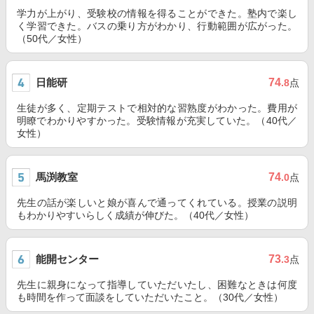
学力が上がり、受験校の情報を得ることができた。塾内で楽し
く学習できた。バスの乗り方がわかり、行動範囲が広がった。
（50代／女性）
日能研
74
.8
点
生徒が多く、定期テストで相対的な習熟度がわかった。費用が
明瞭でわかりやすかった。受験情報が充実していた。（40代／
女性）
馬渕教室
74
.0
点
先生の話が楽しいと娘が喜んで通ってくれている。授業の説明
もわかりやすいらしく成績が伸びた。（40代／女性）
能開センター
73
.3
点
先生に親身になって指導していただいたし、困難なときは何度
も時間を作って面談をしていただいたこと。（30代／女性）