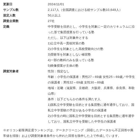
更新日
2024/11/01
サンプル数
2,117人（全国調査における総サンプル数10,649人）
規定人数
50人以上
調査企業数
27社
定義
中学受験を目的とし、小学生を対象に一定のカリキュラムに沿
った形で集団授業を行っている塾
ただし、以下は対象外とする
1)公立中高一貫校対策の塾
2)小学生を対象とした高校受験向けの塾
3)受験等を対象としない補習塾
4)一部の教科のみを扱っている塾
5)映像授業が主体の塾
調査対象者
性別：指定なし
年齢：小学生の保護者：男性27～69歳 女性25～69歳／中学生
の保護者：男性32～69歳 女性30～69歳
地域：近畿（滋賀県、京都府、大阪府、兵庫県、奈良県、和歌
山県）
条件：以下どちらかの条件を満たす人
1)国私立中学受験を目的とする集団塾に通年通学しており、国
私立中学受験の予定がある小学生の保護者
2)小学生の時に国私立中学受験を目的とする集団塾に通年通学
しており、国私立中学を受験した中学生の保護者
※オリコン顧客満足度ランキングは、データクリーニング（回収したデータから不正回答や異
常値を排除）および調査対象者条件から外れた回答を除外した上で作成しています。