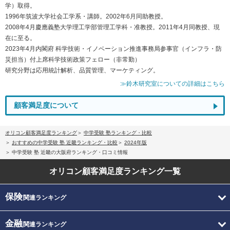
学）取得。
1996年筑波大学社会工学系・講師。2002年6月同助教授。
2008年4月慶應義塾大学理工学部管理工学科・准教授。2011年4月同教授、現
在に至る。
2023年4月内閣府 科学技術・イノベーション推進事務局参事官（インフラ・防
災担当）付上席科学技術政策フェロー（非常勤）
研究分野は応用統計解析、品質管理、マーケティング。
≫鈴木研究室についての詳細はこちら
顧客満足度について
オリコン顧客満足度ランキング
中学受験 塾ランキング・比較
おすすめの中学受験 塾 近畿ランキング・比較
2024年版
中学受験 塾 近畿の大阪府ランキング・口コミ情報
オリコン顧客満足度
ランキング一覧
保険
関連ランキング
金融
関連ランキング