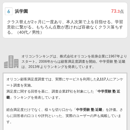
浜学園
73
.3
点
クラス替えが2ヶ月に一度あり、本人次第で上を目指せる。学習
意欲に繋がる。もちろん点数が悪ければ容赦なくクラス落ちす
る。（40代／男性）
オリコンランキングは、株式会社オリコンを前身企業に1967年より
スタート。2006年からは顧客満足度調査を開始。中学受験 塾 近畿
は、2013年よりランキングを発表しています。
オリコン顧客満足度調査では、実際にサービスを利用した
2,117
人にアンケ
ート調査を実施。
満足度に関する回答を基に、調査企業
27
社を対象にした「
中学受験 塾 近
畿
」ランキングを発表しています。
総合満足度だけでなく、様々な切り口から「
中学受験 塾 近畿
」を評価。さ
らに回答者の口コミや評判といった、実際のユーザーの声も掲載していま
す。