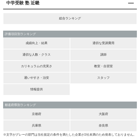
中学受験 塾 近畿
総合ランキング
評価項目別ランキング
成績向上・結果
適切な受講費用
適切な人数・クラス
講師
カリキュラムの充実さ
教室・自習室
通いやすさ・治安
スタッフ
情報提供
都道府県別ランキング
京都府
大阪府
兵庫県
奈良県
※文字がグレーの部門は当社規定の条件を満たした企業が2社未満のため発表しておりません。