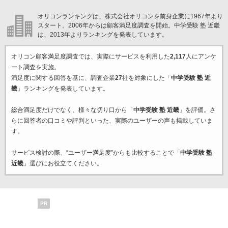
オリコンランキングは、株式会社オリコンを前身企業に1967年より
スタート。2006年からは顧客満足度調査を開始。中学受験 塾 近畿
は、2013年よりランキングを発表しています。
オリコン顧客満足度調査では、実際にサービスを利用した
2,117
人にアンケ
ート調査を実施。
満足度に関する回答を基に、調査企業
27
社を対象にした「
中学受験 塾 近
畿
」ランキングを発表しています。
総合満足度だけでなく、様々な切り口から「
中学受験 塾 近畿
」を評価。さ
らに回答者の口コミや評判といった、実際のユーザーの声も掲載していま
す。
サービス検討の際、“ユーザー満足度”からも比較することで「
中学受験 塾
近畿
」選びにお役立てください。
PR