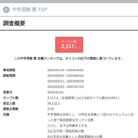
中学受験 塾 TOP
調査概要
サンプル数
2,117
人
この中学受験 塾 近畿ランキングは、オリコンの以下の調査に基づいています。
事前調査
2024/01/15～2024/04/01
調査期間
2024/04/02～2024/06/24
2023/04/11～2023/06/28
2022/04/22～2022/07/25
更新日
2024/11/01
サンプル数
2,117人（全国調査における総サンプル数10,649人）
規定人数
50人以上
調査企業数
27社
定義
中学受験を目的とし、小学生を対象に一定のカリキュラムに沿
った形で集団授業を行っている塾
ただし、以下は対象外とする
1)公立中高一貫校対策の塾
2)小学生を対象とした高校受験向けの塾