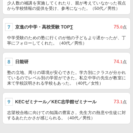
少人数の補講を実施してくれたり、親が考えていなかった視点
から学校情報の提供を受け、参考になった。（50代／男性）
京進の中学・高校受験 TOP∑
75
.0
点
中学受験のための塾に行くのが他の子どもより遅かったが、丁
寧にフォローしてくれた。（40代／男性）
日能研
74
.1
点
塾の立地、周りの環境が安心できた。学力別にクラスが分かれ
ているのでレベル別の学習ができた。私立中学の先生が教室に
来て学校説明される学校もあった。（40代／女性）
KECゼミナール／KEC志学館ゼミナール
73
.1
点
志望校合格に向けての知識の豊富さ。先生方の熱意や生徒に対
するあたたかさが感じられる。（40代／男性）