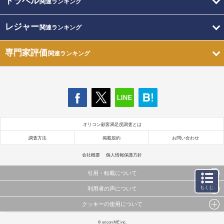
トラベル
関連ランキング
レジャー
関連ランキング
専門家評価
関連ランキング
オリコン顧客満足度調査とは
調査方法
掲載規約
お問い合わせ
会社概要
個人情報保護方針
引用・転載について
もくじ
利用者の声について
当サイトで公開されている情報（文字、写真、イラスト、画像データ等）及びこれらの配置・
編集および構造などについての著作権は株式会社oricon MEに帰属しております。
クッキーの使用について
当サイトに掲載している内容はすべてサービスの利用者が提出された見解・感想です。
これらの情報を権利者の許可なく無断転載・複製などの二次利用を行うことは固く禁じており
弊社が内容について正確性を含め一切保証するものではありません。
ます。
このサイトでは Cookie を使用して、ユーザーに合わせたコンテンツや広告の表示、ソーシャル
© oricon ME inc.
弊社の見解・ 意見ではないことをご理解いただいた上でご覧ください。