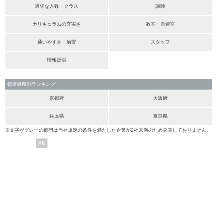
適切な人数・クラス
講師
カリキュラムの充実さ
教室・自習室
通いやすさ・治安
スタッフ
情報提供
都道府県別ランキング
京都府
大阪府
兵庫県
奈良県
※文字がグレーの部門は当社規定の条件を満たした企業が2社未満のため発表しておりません。
PR