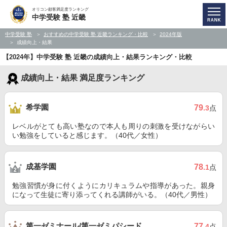
オリコン顧客満足度ランキング
中学受験 塾 近畿
中学受験 塾
おすすめの中学受験 塾 近畿ランキング・比較
2024年版
成績向上・結果
【2024年】中学受験 塾 近畿の成績向上・結果ランキング・比較
成績向上・結果 満足度ランキング
希学園
79
.3
点
レベルがとても高い塾なので本人も周りの刺激を受けながらい
い勉強をしていると感じます。（40代／女性）
成基学園
78
.1
点
勉強習慣が身に付くようにカリキュラムや指導があった。親身
になって生徒に寄り添ってくれる講師がいる。（40代／男性）
第一ゼミナール/第一ゼミパシード
77
.4
点