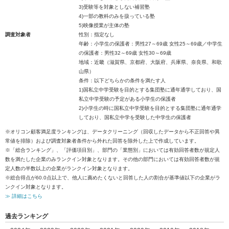
3)受験等を対象としない補習塾
4)一部の教科のみを扱っている塾
5)映像授業が主体の塾
調査対象者
性別：指定なし
年齢：小学生の保護者：男性27～69歳 女性25～69歳／中学生
の保護者：男性32～69歳 女性30～69歳
地域：近畿（滋賀県、京都府、大阪府、兵庫県、奈良県、和歌
山県）
条件：以下どちらかの条件を満たす人
1)国私立中学受験を目的とする集団塾に通年通学しており、国
私立中学受験の予定がある小学生の保護者
2)小学生の時に国私立中学受験を目的とする集団塾に通年通学
しており、国私立中学を受験した中学生の保護者
※オリコン顧客満足度ランキングは、データクリーニング（回収したデータから不正回答や異
常値を排除）および調査対象者条件から外れた回答を除外した上で作成しています。
※「総合ランキング」、「評価項目別」、部門の「業態別」においては有効回答者数が規定人
数を満たした企業のみランクイン対象となります。その他の部門においては有効回答者数が規
定人数の半数以上の企業がランクイン対象となります。
※総合得点が60.0点以上で、他人に薦めたくないと回答した人の割合が基準値以下の企業がラ
ンクイン対象となります。
≫ 詳細はこちら
過去ランキング