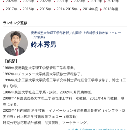
2024年
2023年
2022年
2021年
2020年
2019年
2018年
2017年
2016年
2015年
2014-2015年
2014年度
2013年度
ランキング監修
慶應義塾大学理工学部教授／内閣府 上席科学技術政策フェロー
（非常勤）
鈴木秀男
【経歴】
1989年慶應義塾大学理工学部管理工学科卒業。
1992年ロチェスター大学経営大学院修士課程修了。
1996年東京工業大学大学院理工学研究科博士課程経営工学専攻修了。博士（工
学）取得。
1996年筑波大学社会工学系・講師。2002年6月同助教授。
2008年4月慶應義塾大学理工学部管理工学科・准教授。2011年4月同教授、現
在に至る。
2023年4月内閣府 科学技術・イノベーション推進事務局参事官（インフラ・防
災担当）付上席科学技術政策フェロー（非常勤）
研究分野は応用統計解析、品質管理、マーケティング。