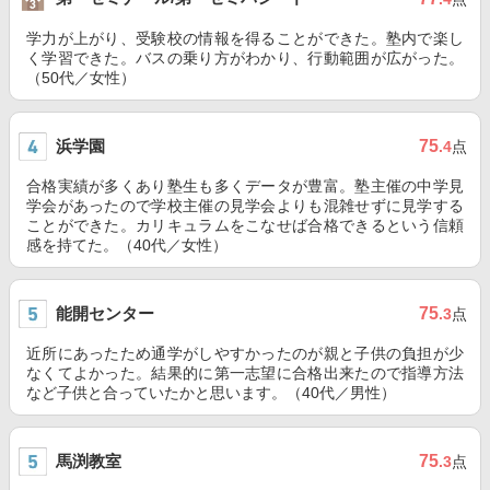
学力が上がり、受験校の情報を得ることができた。塾内で楽し
く学習できた。バスの乗り方がわかり、行動範囲が広がった。
（50代／女性）
浜学園
75
.4
点
合格実績が多くあり塾生も多くデータが豊富。塾主催の中学見
学会があったので学校主催の見学会よりも混雑せずに見学する
ことができた。カリキュラムをこなせば合格できるという信頼
感を持てた。（40代／女性）
能開センター
75
.3
点
近所にあったため通学がしやすかったのが親と子供の負担が少
なくてよかった。結果的に第一志望に合格出来たので指導方法
など子供と合っていたかと思います。（40代／男性）
馬渕教室
75
.3
点