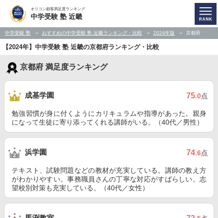
オリコン顧客満足度ランキング
中学受験 塾 近畿
中学受験 塾
おすすめの中学受験 塾 近畿ランキング・比較
2024年版
京都府
【2024年】中学受験 塾 近畿の京都府ランキング・比較
京都府 満足度ランキング
成基学園
75
.0
点
勉強習慣が身に付くようにカリキュラムや指導があった。親身
になって生徒に寄り添ってくれる講師がいる。（40代／男性）
浜学園
74
.6
点
テキスト、試験問題などの教材が充実している。講師の教え方
がわかりやすい。事務職員さんの丁寧な対応がすばらしい。志
望校別対策も充実している。（40代／女性）
馬渕教室