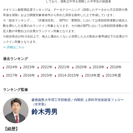
しており、国私立中学を受験した中学生の保護者
※オリコン顧客満足度ランキングは、データクリーニング（回収したデータから不正回答や異
常値を排除）および調査対象者条件から外れた回答を除外した上で作成しています。
※「総合ランキング」、「評価項目別」、部門の「業態別」においては有効回答者数が規定人
数を満たした企業のみランクイン対象となります。その他の部門においては有効回答者数が規
定人数の半数以上の企業がランクイン対象となります。
※総合得点が60.0点以上で、他人に薦めたくないと回答した人の割合が基準値以下の企業がラ
ンクイン対象となります。
≫ 詳細はこちら
過去ランキング
2024年
2023年
2022年
2021年
2020年
2019年
2018年
2017年
2016年
2015年
2014-2015年
2014年度
2013年度
ランキング監修
慶應義塾大学理工学部教授／内閣府 上席科学技術政策フェロー
（非常勤）
鈴木秀男
【経歴】