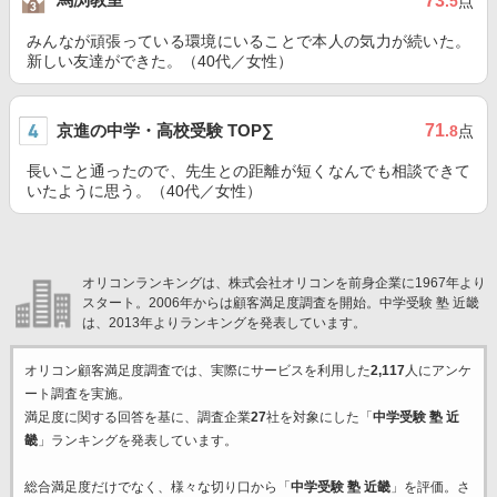
73
.5
点
みんなが頑張っている環境にいることで本人の気力が続いた。
新しい友達ができた。（40代／女性）
京進の中学・高校受験 TOP∑
71
.8
点
長いこと通ったので、先生との距離が短くなんでも相談できて
いたように思う。（40代／女性）
オリコンランキングは、株式会社オリコンを前身企業に1967年より
スタート。2006年からは顧客満足度調査を開始。中学受験 塾 近畿
は、2013年よりランキングを発表しています。
オリコン顧客満足度調査では、実際にサービスを利用した
2,117
人にアンケ
ート調査を実施。
満足度に関する回答を基に、調査企業
27
社を対象にした「
中学受験 塾 近
畿
」ランキングを発表しています。
総合満足度だけでなく、様々な切り口から「
中学受験 塾 近畿
」を評価。さ