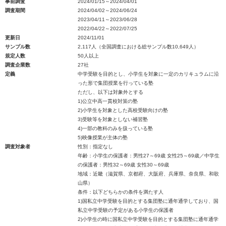
事前調査
2024/01/15～2024/04/01
調査期間
2024/04/02～2024/06/24
2023/04/11～2023/06/28
2022/04/22～2022/07/25
更新日
2024/11/01
サンプル数
2,117人（全国調査における総サンプル数10,649人）
規定人数
50人以上
調査企業数
27社
定義
中学受験を目的とし、小学生を対象に一定のカリキュラムに沿
った形で集団授業を行っている塾
ただし、以下は対象外とする
1)公立中高一貫校対策の塾
2)小学生を対象とした高校受験向けの塾
3)受験等を対象としない補習塾
4)一部の教科のみを扱っている塾
5)映像授業が主体の塾
調査対象者
性別：指定なし
年齢：小学生の保護者：男性27～69歳 女性25～69歳／中学生
の保護者：男性32～69歳 女性30～69歳
地域：近畿（滋賀県、京都府、大阪府、兵庫県、奈良県、和歌
山県）
条件：以下どちらかの条件を満たす人
1)国私立中学受験を目的とする集団塾に通年通学しており、国
私立中学受験の予定がある小学生の保護者
2)小学生の時に国私立中学受験を目的とする集団塾に通年通学