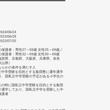
024/06/24
023/06/28
022/07/25
し
保護者：男性27～69歳 女性25～69歳／
保護者：男性32～69歳 女性30～69歳
滋賀県、京都府、大阪府、兵庫県、奈良
歌山県）
ちらかの条件を満たす人
私立中学受験を目的とする集団塾に通年通学
り、国私立中学受験の予定がある小学生の
学生の時に国私立中学受験を目的とする集団
年通学しており、国私立中学を受験した中
保護者