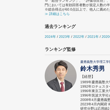
※「総合ランキング」、「評価項目別」、
門においては有効回答者数が規定人数の半
※総合得点が60.0点以上で、他人に薦
≫ 詳細はこちら
過去ランキング
2024年
/
2023年
/
2022年
/
2021年
/
202
ランキング監修
慶應義塾大学理工学
鈴木秀男
【経歴】
1989年慶應義塾
1992年ロチェス
1996年東京工業
1996年筑波大学
2008年4月慶應
2023年4月内閣
研究分野は応用統