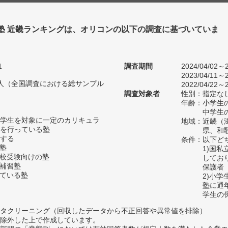
 塾 近畿ランキングは、オリコンの以下の調査に基づいていま
1
調査期間
2024/04/02～2
2023/04/11～2
17人（全国調査における総サンプル
2022/04/22～2
調査対象者
性別：指定な
年齢：小学生の
中学生の
学生を対象に一定のカリキュラ
地域：近畿（
を行っている塾
県、和
する
条件：以下ど
の塾
1)国
高校受験向けの塾
してお
い補習塾
保護者
っている塾
2)小
塾に通
学生の
タクリーニング（回収したデータから不正回答や異常値を排除）
除外した上で作成しています。