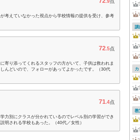
72
.9
点
親が考えていなかった視点から学校情報の提供を受け、参考
講
72
.5
点
きに寄り添ってくれるスタッフの方がいて、子供は救われま
カ
しんどいので、フォローがあってよかったです。（30代
71
.4
点
教
。学力別にクラスが分かれているのでレベル別の学習ができ
説明される学校もあった。（40代／女性）