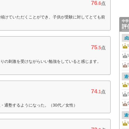
76
.6
点
を傾けていただくことができ、子供が受験に対してとても前
中学
評
成
75
.5
点
周りの刺激を受けながらいい勉強をしていると感じます。
適
74
.1
点
・通塾するようになった。（30代／女性）
適