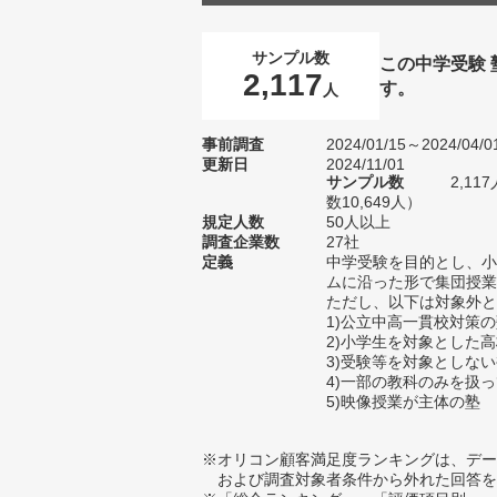
サンプル数
この中学受験
2,117
す。
人
事前調査
2024/01/15～2024/04/0
更新日
2024/11/01
サンプル数
2,1
数10,649人）
規定人数
50人以上
調査企業数
27社
定義
中学受験を目的とし、小
ムに沿った形で集団授業
ただし、以下は対象外と
1)公立中高一貫校対策
2)小学生を対象とした
3)受験等を対象としな
4)一部の教科のみを扱
5)映像授業が主体の塾
※オリコン顧客満足度ランキングは、デー
および調査対象者条件から外れた回答を