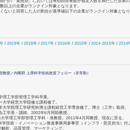
部門の「業態別」においては有効回答者数が規定人数を満たした企業の
数以上の企業がランクイン対象となります。
めたくないと回答した人の割合が基準値以下の企業がランクイン対象とな
0年
/
2019年
/
2018年
/
2017年
/
2016年
/
2015年
/
2014-2015年
/
201
部教授／内閣府 上席科学技術政策フェロー（非常勤）
大学理工学部管理工学科卒業。
ター大学経営大学院修士課程修了。
大学大学院理工学研究科博士課程経営工学専攻修了。博士（工学）取得。
社会工学系・講師。2002年6月同助教授。
義塾大学理工学部管理工学科・准教授。2011年4月同教授、現在に至る。
府 科学技術・イノベーション推進事務局参事官（インフラ・防災担当）
計解析、品質管理、マーケティング。