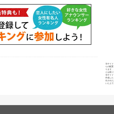
当サイト
らの配置
ります。
とは固く
当サイト
作成した
出された
いた上で