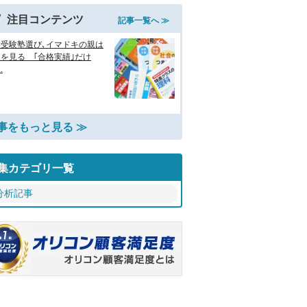
注目コンテンツ
記事一覧へ ≫
学受験塾選び､イマドキの親は
を見る ｢合格実績｣だけ
.
事をもっと見る ≫
集カテゴリ一覧
分析記事