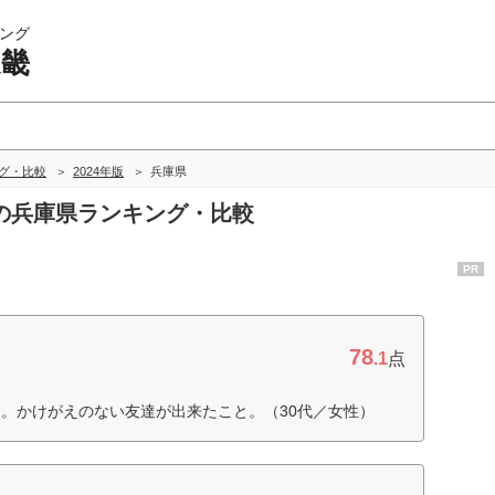
ング
近畿
ング・比較
2024年版
兵庫県
畿の兵庫県ランキング・比較
PR
78
.1
点
。かけがえのない友達が出来たこと。（30代／女性）