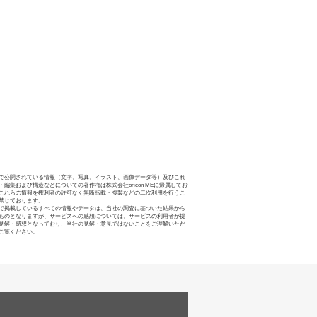
で公開されている情報（文字、写真、イラスト、画像データ等）及びこれ
・編集および構造などについての著作権は株式会社oricon MEに帰属してお
これらの情報を権利者の許可なく無断転載・複製などの二次利用を行うこ
禁じております。
で掲載しているすべての情報やデータは、当社の調査に基づいた結果から
ものとなりますが、サービスへの感想については、サービスの利用者が提
見解・感想となっており、当社の見解・意見ではないことをご理解いただ
ご覧ください。