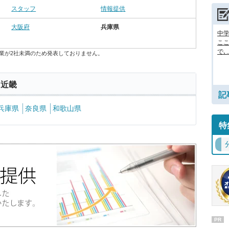
スタッフ
情報提供
大阪府
兵庫県
中
ここ
で､..
業が2社未満のため発表しておりません。
 近畿
記
兵庫県
奈良県
和歌山県
特
PR