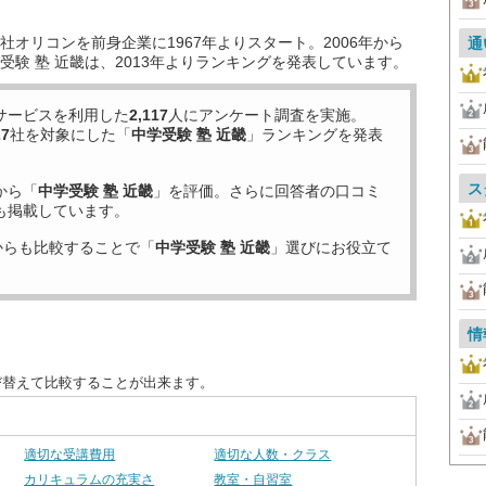
オリコンを前身企業に1967年よりスタート。2006年から
通
験 塾 近畿は、2013年よりランキングを発表しています。
サービスを利用した
2,117
人にアンケート調査を実施。
27
社を対象にした「
中学受験 塾 近畿
」ランキングを発表
ス
から「
中学受験 塾 近畿
」を評価。さらに回答者の口コミ
も掲載しています。
からも比較することで「
中学受験 塾 近畿
」選びにお役立て
情
び替えて比較することが出来ます。
適切な受講費用
適切な人数・クラス
カリキュラムの充実さ
教室・自習室