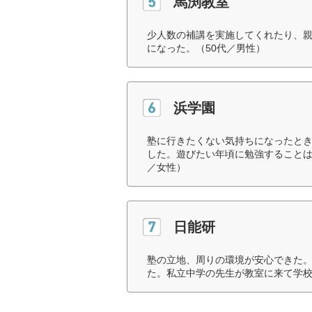
馬渕教室
少人数の補講を実施してくれたり、
になった。（50代／男性）
浜学園
塾に行きたくない気持ちになったと
した。遊びたい年頃に勉強することは
／女性）
日能研
塾の立地、周りの環境が安心できた
た。私立中学の先生が教室に来て学校