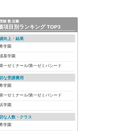
受験 塾 近畿
価項目別ランキング TOP3
績向上・結果
希学園
成基学園
第一ゼミナール/第一ゼミパシード
切な受講費用
希学園
第一ゼミナール/第一ゼミパシード
浜学園
切な人数・クラス
希学園