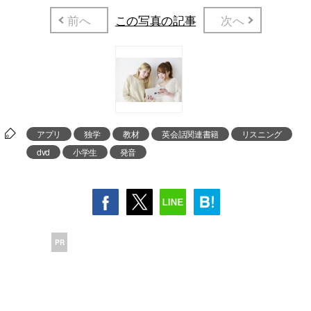
前へ
この写真の記事
次へ
アプリ
独学
教材
英会話関連書籍
リスニング
dvd
小学生
発音
PR