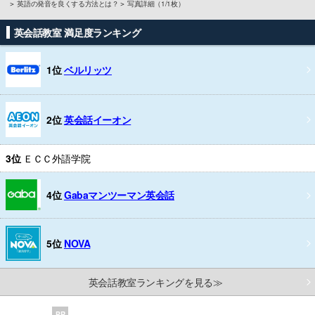
英語の発音を良くする方法とは？
写真詳細（1/1枚）
英会話教室 満足度ランキング
1位
ベルリッツ
2位
英会話イーオン
3位
ＥＣＣ外語学院
4位
Gabaマンツーマン英会話
5位
NOVA
英会話教室ランキングを見る≫
PR