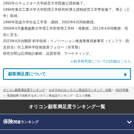
1992年ロチェスター大学経営大学院修士課程修了。
1996年東京工業大学大学院理工学研究科博士課程経営工学専攻修了。博士（工
学）取得。
1996年筑波大学社会工学系・講師。2002年6月同助教授。
2008年4月慶應義塾大学理工学部管理工学科・准教授。2011年4月同教授、現
在に至る。
2023年4月内閣府 科学技術・イノベーション推進事務局参事官（インフラ・防
災担当）付上席科学技術政策フェロー（非常勤）
研究分野は応用統計解析、品質管理、マーケティング。
≫鈴木研究室についての詳細はこちら
顧客満足度について
オリコン顧客満足度ランキング
おすすめのオンライン英会話ランキング・比較
2025年版
受講効果で比較するオンライン英会話ランキング・口コミ情報
オリコン顧客満足度
ランキング一覧
保険
関連ランキング