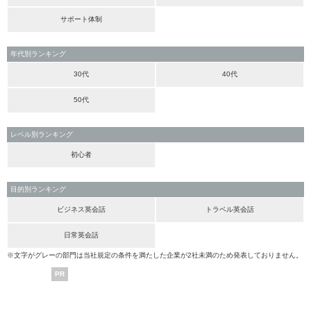
サポート体制
年代別ランキング
30代
40代
50代
レベル別ランキング
初心者
目的別ランキング
ビジネス英会話
トラベル英会話
日常英会話
※文字がグレーの部門は当社規定の条件を満たした企業が2社未満のため発表しておりません。
PR