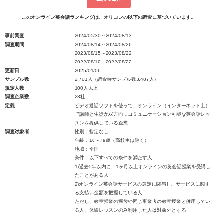
このオンライン英会話ランキングは、オリコンの以下の調査に基づいています。
事前調査
2024/05/30～2024/08/13
調査期間
2024/08/14～2024/08/26
2023/08/15～2023/08/22
2022/08/10～2022/08/22
更新日
2025/01/06
サンプル数
2,701人（調査時サンプル数3,487人）
規定人数
100人以上
調査企業数
23社
定義
ビデオ通話ソフトを使って、オンライン（インターネット上）
で講師と生徒が双方向にコミュニケーション可能な英会話レッ
スンを提供している企業
調査対象者
性別：指定なし
年齢：18～79歳（高校生は除く）
地域：全国
条件：以下すべての条件を満たす人
1)過去5年以内に、1ヶ月以上オンラインの英会話授業を受講し
たことがある人
2)オンライン英会話サービスの選定に関与し、サービスに関す
る支払い金額を把握している人
ただし、教室授業の振替や同じ事業者の教室授業と併用してい
る人、体験レッスンのみ利用した人は対象外とする