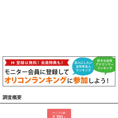
調査概要
サンプル数
2,701
人