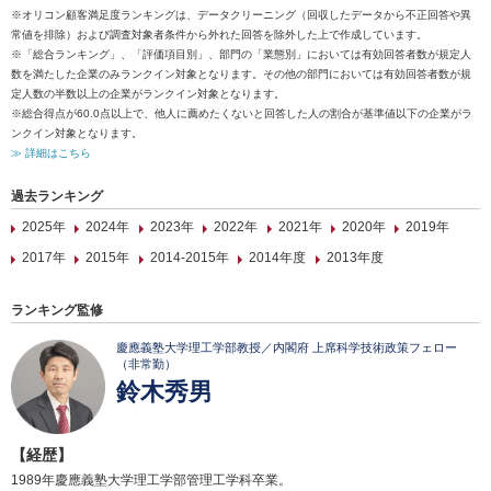
※オリコン顧客満足度ランキングは、データクリーニング（回収したデータから不正回答や異
常値を排除）および調査対象者条件から外れた回答を除外した上で作成しています。
※「総合ランキング」、「評価項目別」、部門の「業態別」においては有効回答者数が規定人
数を満たした企業のみランクイン対象となります。その他の部門においては有効回答者数が規
定人数の半数以上の企業がランクイン対象となります。
※総合得点が60.0点以上で、他人に薦めたくないと回答した人の割合が基準値以下の企業がラ
ンクイン対象となります。
≫ 詳細はこちら
過去ランキング
2025年
2024年
2023年
2022年
2021年
2020年
2019年
2017年
2015年
2014-2015年
2014年度
2013年度
ランキング監修
慶應義塾大学理工学部教授／内閣府 上席科学技術政策フェロー
（非常勤）
鈴木秀男
【経歴】
1989年慶應義塾大学理工学部管理工学科卒業。