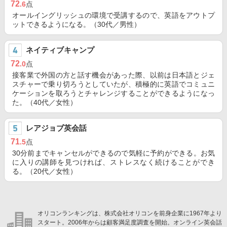
72
.6
点
オールイングリッシュの環境で受講するので、英語をアウトプ
ットできるようになる。（30代／男性）
ネイティブキャンプ
72
.0
点
接客業で外国の方と話す機会があった際、以前は日本語とジェ
スチャーで乗り切ろうとしていたが、積極的に英語でコミュニ
ケーションを取ろうとチャレンジすることができるようになっ
た。（40代／女性）
レアジョブ英会話
71
.5
点
30分前までキャンセルができるので気軽に予約ができる。お気
に入りの講師を見つければ、ストレスなく続けることができ
る。（20代／女性）
オリコンランキングは、株式会社オリコンを前身企業に1967年より
スタート。2006年からは顧客満足度調査を開始。オンライン英会話