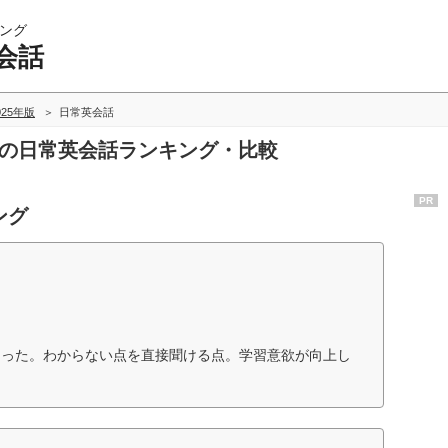
ング
会話
025年版
日常英会話
話の日常英会話ランキング・比較
PR
ング
なった。わからない点を直接聞ける点。学習意欲が向上し