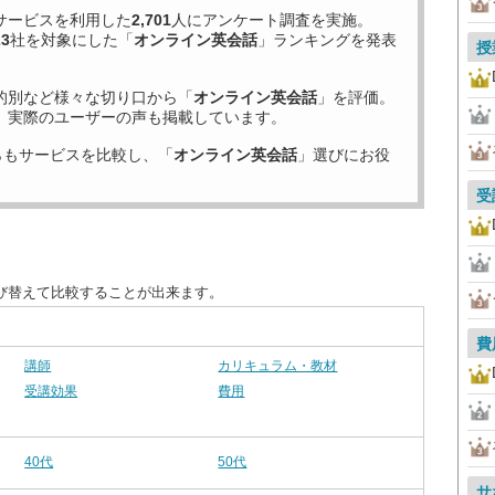
サービスを利用した
2,701
人にアンケート調査を実施。
23
社を対象にした「
オンライン英会話
」ランキングを発表
授
的別など様々な切り口から「
オンライン英会話
」を評価。
、実際のユーザーの声も掲載しています。
らもサービスを比較し、「
オンライン英会話
」選びにお役
受
び替えて比較することが出来ます。
費
講師
カリキュラム・教材
受講効果
費用
40代
50代
サ