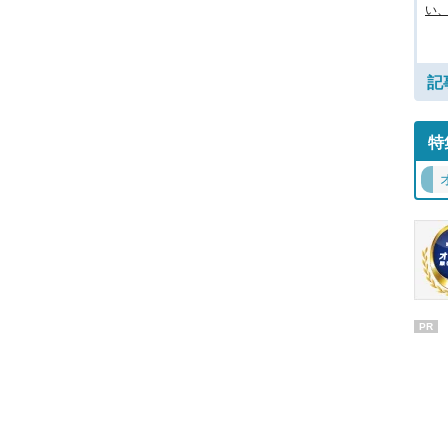
い
記
特
PR