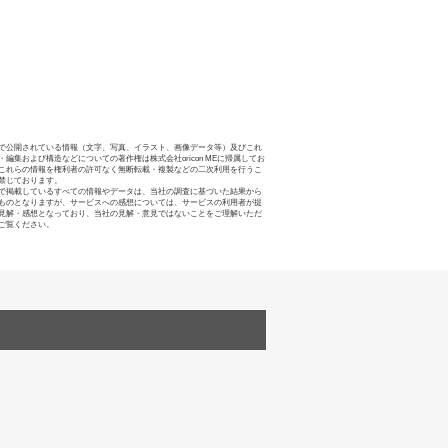
で公開されている情報（文字、写真、イラスト、画像データ等）及びこれ
・編集および構造などについての著作権は株式会社oricon MEに帰属してお
これらの情報を権利者の許可なく無断転載・複製などの二次利用を行うこ
禁じております。
で掲載しているすべての情報やデータは、当社の調査に基づいた結果から
ものとなりますが、サービスへの感想については、サービスの利用者が提
見解・感想となっており、当社の見解・意見ではないことをご理解いただ
ご覧ください。