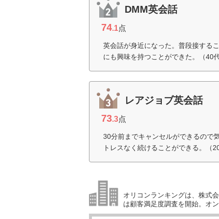
DMM英会話
74
.1
点
英会話が身近になった。普段接する
にも興味を持つことができた。（40
レアジョブ英会話
73
.3
点
30分前までキャンセルができるので
トレスなく続けることができる。（2
オリコンランキングは、株式会社
は顧客満足度調査を開始。オン