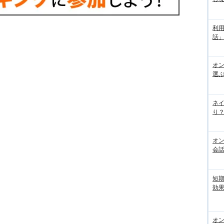
利
話
オ
選
ネ
り？
オ
会
短
効果
オ