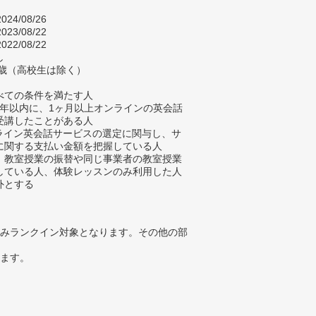
024/08/26
023/08/22
022/08/22
し
9歳（高校生は除く）
べての条件を満たす人
去5年以内に、1ヶ月以上オンラインの英会話
受講したことがある人
ンライン英会話サービスの選定に関与し、サ
に関する支払い金額を把握している人
、教室授業の振替や同じ事業者の教室授業
している人、体験レッスンのみ利用した人
外とする
みランクイン対象となります。その他の部
ります。