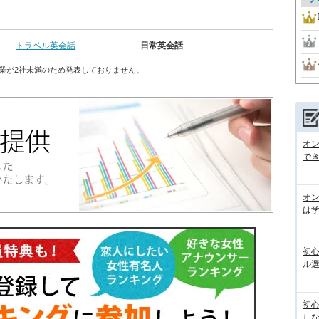
トラベル英会話
日常英会話
業が2社未満のため発表しておりません。
オン
で
オ
は
初
ル
初
し