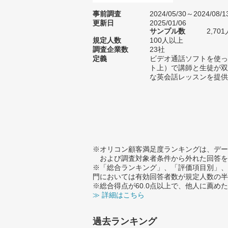
事前調査
2024/05/30～2024/08/1
更新日
2025/01/06
サンプル数
2,7
規定人数
100人以上
調査企業数
23社
定義
ビデオ通話ソフトを使っ
ト上）で講師と生徒が双
な英会話レッスンを提供
※オリコン顧客満足度ランキングは、デー
および調査対象者条件から外れた回答を
※「総合ランキング」、「評価項目別」、
門においては有効回答者数が規定人数の半
※総合得点が60.0点以上で、他人に薦
≫ 詳細はこちら
過去ランキング