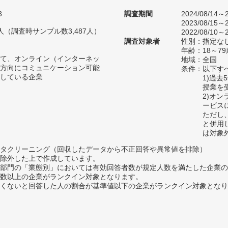
3
調査期間
2024/08/14～2
2023/08/15～2
01人（調査時サンプル数3,487人）
2022/08/10～2
調査対象者
性別：指定な
年齢：18～7
て、オンライン（インターネッ
地域：全国
方向にコミュニケーション可能
条件：以下す
している企業
1)過
授業を
2)オ
ービス
ただし
と併用
は対象
タクリーニング（回収したデータから不正回答や異常値を排除）
除外した上で作成しています。
部門の「業態別」においては有効回答者数が規定人数を満たした企業の
数以上の企業がランクイン対象となります。
めたくないと回答した人の割合が基準値以下の企業がランクイン対象とな