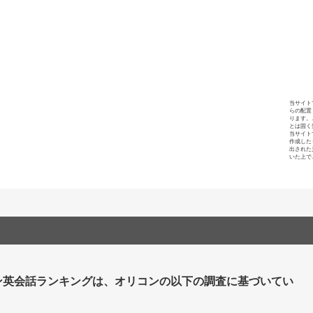
当サイト
らの配置
ります。
とは固く
当サイト
作成した
出された
いた上で
ン英会話ランキングは、オリコンの以下の調査に基づいてい