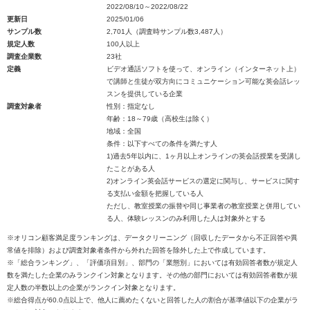
2022/08/10～2022/08/22
更新日
2025/01/06
サンプル数
2,701人（調査時サンプル数3,487人）
規定人数
100人以上
調査企業数
23社
定義
ビデオ通話ソフトを使って、オンライン（インターネット上）
で講師と生徒が双方向にコミュニケーション可能な英会話レッ
スンを提供している企業
調査対象者
性別：指定なし
年齢：18～79歳（高校生は除く）
地域：全国
条件：以下すべての条件を満たす人
1)過去5年以内に、1ヶ月以上オンラインの英会話授業を受講し
たことがある人
2)オンライン英会話サービスの選定に関与し、サービスに関す
る支払い金額を把握している人
ただし、教室授業の振替や同じ事業者の教室授業と併用してい
る人、体験レッスンのみ利用した人は対象外とする
※オリコン顧客満足度ランキングは、データクリーニング（回収したデータから不正回答や異
常値を排除）および調査対象者条件から外れた回答を除外した上で作成しています。
※「総合ランキング」、「評価項目別」、部門の「業態別」においては有効回答者数が規定人
数を満たした企業のみランクイン対象となります。その他の部門においては有効回答者数が規
定人数の半数以上の企業がランクイン対象となります。
※総合得点が60.0点以上で、他人に薦めたくないと回答した人の割合が基準値以下の企業がラ