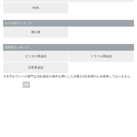
50代
レベル別ランキング
初心者
目的別ランキング
ビジネス英会話
トラベル英会話
日常英会話
※文字がグレーの部門は当社規定の条件を満たした企業が2社未満のため発表しておりません。
PR