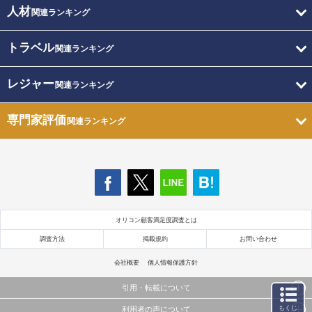
人材
関連ランキング
トラベル
関連ランキング
レジャー
関連ランキング
専門家評価
関連ランキング
オリコン顧客満足度調査とは
調査方法
掲載規約
お問い合わせ
会社概要
個人情報保護方針
引用・転載について
もくじ
利用者の声について
当サイトで公開されている情報（文字、写真、イラスト、画像データ等）及びこれらの配置・