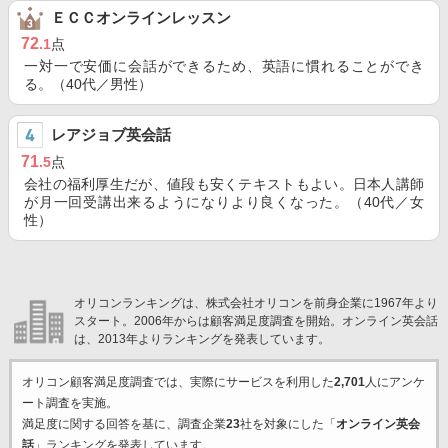
ＥＣＣオンラインレッスン
72
.1
点
一対一で安価に会話ができるため、英語に慣れることができ
る。（40代／男性）
レアジョブ英会話
71
.5
点
会社の福利厚生だが、値段も安くテキストもよい。日本人講師
が月一回受講出来るようになりより良くなった。（40代／女
性）
オリコンランキングは、株式会社オリコンを前身企業に1967年より
スタート。2006年からは顧客満足度調査を開始。オンライン英会話
は、2013年よりランキングを発表しています。
オリコン顧客満足度調査では、実際にサービスを利用した
2,701
人にアンケ
ート調査を実施。
満足度に関する回答を基に、調査企業
23
社を対象にした「
オンライン英会
話
」ランキングを発表しています。