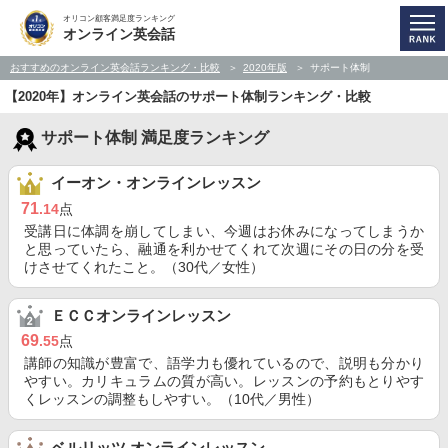
オリコン顧客満足度ランキング
オンライン英会話
おすすめのオンライン英会話ランキング・比較
2020年版
サポート体制
【2020年】オンライン英会話のサポート体制ランキング・比較
サポート体制 満足度ランキング
イーオン・オンラインレッスン
71
.14
点
受講日に体調を崩してしまい、今週はお休みになってしまうか
と思っていたら、融通を利かせてくれて次週にその日の分を受
けさせてくれたこと。（30代／女性）
ＥＣＣオンラインレッスン
69
.55
点
講師の知識が豊富で、語学力も優れているので、説明も分かり
やすい。カリキュラムの質が高い。レッスンの予約もとりやす
くレッスンの調整もしやすい。（10代／男性）
ベルリッツ オンラインレッスン