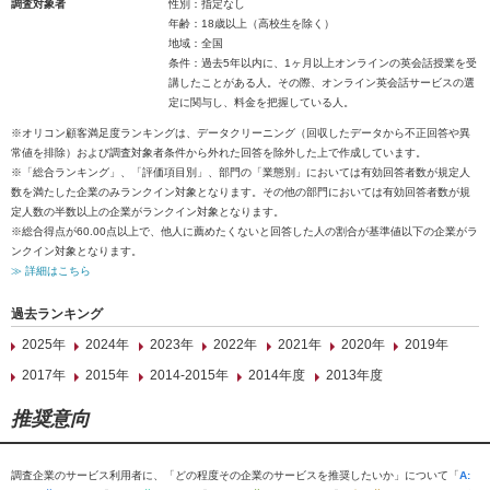
調査対象者
性別：指定なし
年齢：18歳以上（高校生を除く）
地域：全国
条件：過去5年以内に、1ヶ月以上オンラインの英会話授業を受
講したことがある人。その際、オンライン英会話サービスの選
定に関与し、料金を把握している人。
※オリコン顧客満足度ランキングは、データクリーニング（回収したデータから不正回答や異
常値を排除）および調査対象者条件から外れた回答を除外した上で作成しています。
※「総合ランキング」、「評価項目別」、部門の「業態別」においては有効回答者数が規定人
数を満たした企業のみランクイン対象となります。その他の部門においては有効回答者数が規
定人数の半数以上の企業がランクイン対象となります。
※総合得点が60.00点以上で、他人に薦めたくないと回答した人の割合が基準値以下の企業がラ
ンクイン対象となります。
≫ 詳細はこちら
過去ランキング
2025年
2024年
2023年
2022年
2021年
2020年
2019年
2017年
2015年
2014-2015年
2014年度
2013年度
推奨意向
調査企業のサービス利用者に、「どの程度その企業のサービスを推奨したいか」について「
A: