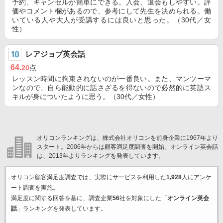
予約、キャンセルが簡単にできる。入会、退会もしやすい。評
価やコメント欄があるので、参考にして先生を決められる。働
いている人や大人が受講するには良いと思った。（30代／女
性）
レアジョブ英会話
64
.20
点
レッスン時間に拘束されないのが一番良い。また、マンツーマ
ンなので、自ら能動的に話さざるを得ないので必然的に英語ス
キルが身についたように思う。（30代／女性）
オリコンランキングは、株式会社オリコンを前身企業に1967年より
スタート。2006年からは顧客満足度調査を開始。オンライン英会話
は、2013年よりランキングを発表しています。
オリコン顧客満足度調査では、実際にサービスを利用した
1,928
人にアンケ
ート調査を実施。
満足度に関する回答を基に、調査企業
56
社を対象にした「
オンライン英会
話
」ランキングを発表しています。