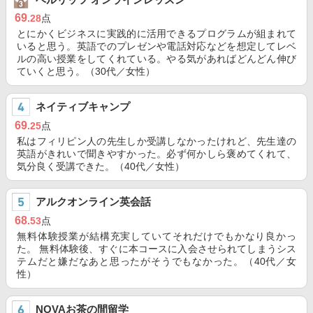
69
.28
点
とにかくビジネスに実践的に活用できるプログラムが組まれて
いると思う。英語でのプレゼンや電話対応などを想定してレベ
ルの高い授業をしてくれている。やる気があればどんどん伸び
ていくと思う。（30代／女性）
ネイティブキャンプ
69
.25
点
私はフィリピン人の先生しか受講しなかったけれど、先生達の
英語がきれいで聞きやすかった。必ず何かしら褒めてくれて、
気分良く受講できた。（40代／女性）
アルクオンライン英会話
68
.53
点
無料体験授業が結構充実していてそれだけでもかなり良かっ
た。 無料体験後、すぐに本コースに入会させられてしまうシス
テムだと嫌だなあと思ったがそうでもなかった。（40代／女
性）
NOVAお茶の間留学