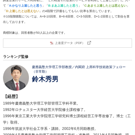
調査企業のサービス利用者に、「どの程度その企業のサービスを利用して上達したか」につい
て「
A:かなり上達したと思う
」「
B:まあ上達したと思う
」「
C:あまり上達したとは思えない
」
「
D:上達したとは思えない
」の4段階で評価をしてもらい比率を算出しています。
※10段階聴取については、A=9-10回答、B=6-8回答、C=3-5回答、D=1-2回答として割合を算
出しております。
商標対象は、回答者数が50人以上の企業です。
上達度データ（PDF）
ランキング監修
慶應義塾大学理工学部教授／内閣府 上席科学技術政策フェロー
（非常勤）
鈴木秀男
【経歴】
1989年慶應義塾大学理工学部管理工学科卒業。
1992年ロチェスター大学経営大学院修士課程修了。
1996年東京工業大学大学院理工学研究科博士課程経営工学専攻修了。博士（工
学）取得。
1996年筑波大学社会工学系・講師。2002年6月同助教授。
2008年4月慶應義塾大学理工学部管理工学科・准教授。2011年4月同教授、現