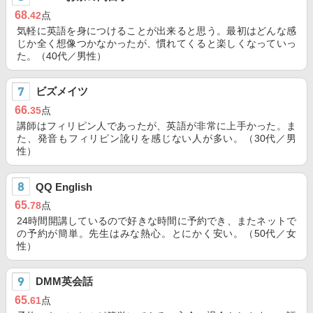
68
.42
点
気軽に英語を身につけることが出来ると思う。最初はどんな感
じか全く想像つかなかったが、慣れてくると楽しくなっていっ
た。（40代／男性）
ビズメイツ
66
.35
点
講師はフィリピン人であったが、英語が非常に上手かった。ま
た、発音もフィリピン訛りを感じない人が多い。（30代／男
性）
QQ English
65
.78
点
24時間開講しているので好きな時間に予約でき、またネットで
の予約が簡単。先生はみな熱心。とにかく安い。（50代／女
性）
DMM英会話
65
.61
点