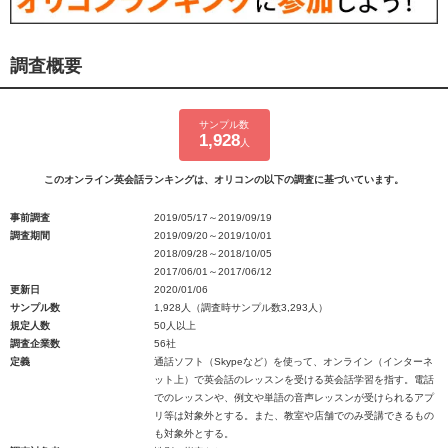
調査概要
サンプル数
1,928
人
このオンライン英会話ランキングは、オリコンの以下の調査に基づいています。
事前調査
2019/05/17～2019/09/19
調査期間
2019/09/20～2019/10/01
2018/09/28～2018/10/05
2017/06/01～2017/06/12
更新日
2020/01/06
サンプル数
1,928人（調査時サンプル数3,293人）
規定人数
50人以上
調査企業数
56社
定義
通話ソフト（Skypeなど）を使って、オンライン（インターネ
ット上）で英会話のレッスンを受ける英会話学習を指す。電話
でのレッスンや、例文や単語の音声レッスンが受けられるアプ
リ等は対象外とする。また、教室や店舗でのみ受講できるもの
も対象外とする。