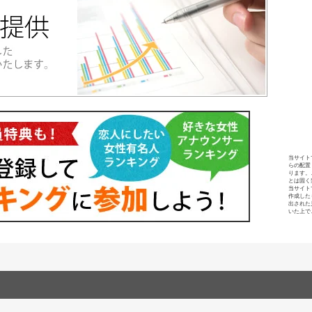
当サイト
らの配置
ります。
とは固く
当サイト
作成した
出された
いた上で