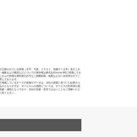
で公開されている情報（文字、写真、イラスト、画像データ等）及びこれ
・編集および構造などについての著作権は株式会社oricon MEに帰属してお
これらの情報を権利者の許可なく無断転載・複製などの二次利用を行うこ
禁じております。
で掲載しているすべての情報やデータは、当社の調査に基づいた結果から
ものとなりますが、サービスへの感想については、サービスの利用者が提
見解・感想となっており、当社の見解・意見ではないことをご理解いただ
ご覧ください。