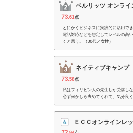
ベルリッツ オンライ
73
.61
点
とにかくビジネスに実践的に活用で
電話対応などを想定してレベルの高
くと思う。（30代／女性）
ネイティブキャンプ
73
.58
点
私はフィリピン人の先生しか受講し
必ず何かしら褒めてくれて、気分良く
ＥＣＣオンラインレ
72
.94
点