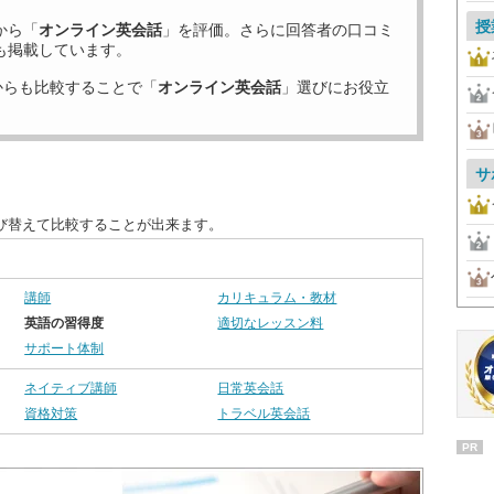
授
から「
オンライン英会話
」を評価。さらに回答者の口コミ
も掲載しています。
からも比較することで「
オンライン英会話
」選びにお役立
サ
び替えて比較することが出来ます。
講師
カリキュラム・教材
英語の習得度
適切なレッスン料
サポート体制
ネイティブ講師
日常英会話
資格対策
トラベル英会話
PR