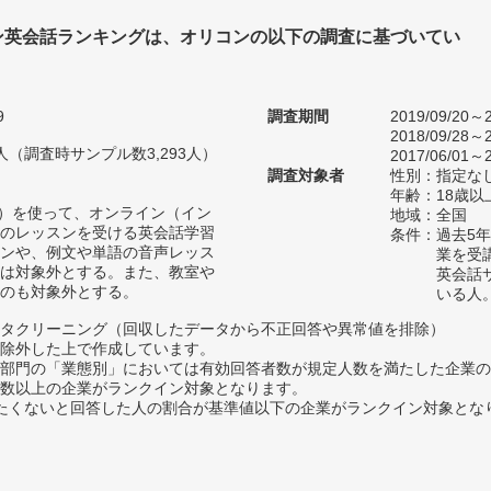
ン英会話ランキングは、オリコンの以下の調査に基づいてい
9
調査期間
2019/09/20～2
2018/09/28～2
28人（調査時サンプル数3,293人）
2017/06/01～2
調査対象者
性別：指定な
年齢：18歳
など）を使って、オンライン（イン
地域：全国
のレッスンを受ける英会話学習
条件：過去5
ンや、例文や単語の音声レッス
業を受
は対象外とする。また、教室や
英会話
のも対象外とする。
いる人
タクリーニング（回収したデータから不正回答や異常値を排除）
除外した上で作成しています。
部門の「業態別」においては有効回答者数が規定人数を満たした企業の
数以上の企業がランクイン対象となります。
薦めたくないと回答した人の割合が基準値以下の企業がランクイン対象とな