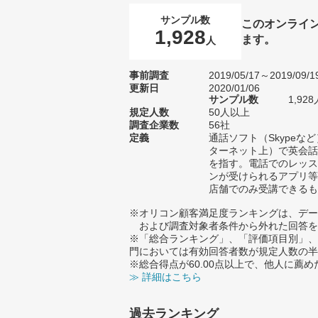
サンプル数
このオンライ
1,928
ます。
人
事前調査
2019/05/17～2019/09/1
更新日
2020/01/06
サンプル数
1,9
規定人数
50人以上
調査企業数
56社
定義
通話ソフト（Skype
ターネット上）で英会話
を指す。電話でのレッス
ンが受けられるアプリ等
店舗でのみ受講できるも
※オリコン顧客満足度ランキングは、デー
および調査対象者条件から外れた回答を
※「総合ランキング」、「評価項目別」、
門においては有効回答者数が規定人数の半
※総合得点が60.00点以上で、他人に
≫ 詳細はこちら
過去ランキング