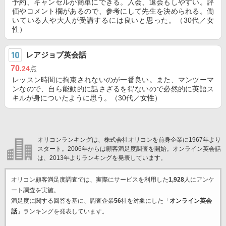
予約、キャンセルが簡単にできる。入会、退会もしやすい。評
価やコメント欄があるので、参考にして先生を決められる。働
いている人や大人が受講するには良いと思った。（30代／女
性）
レアジョブ英会話
70
.24
点
レッスン時間に拘束されないのが一番良い。また、マンツーマ
ンなので、自ら能動的に話さざるを得ないので必然的に英語ス
キルが身についたように思う。（30代／女性）
オリコンランキングは、株式会社オリコンを前身企業に1967年より
スタート。2006年からは顧客満足度調査を開始。オンライン英会話
は、2013年よりランキングを発表しています。
オリコン顧客満足度調査では、実際にサービスを利用した
1,928
人にアンケ
ート調査を実施。
満足度に関する回答を基に、調査企業
56
社を対象にした「
オンライン英会
話
」ランキングを発表しています。