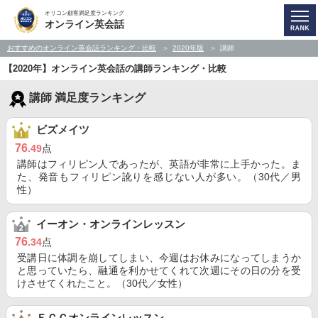
オリコン顧客満足度ランキング
オンライン英会話
おすすめのオンライン英会話ランキング・比較
2020年版
講師
【2020年】オンライン英会話の講師ランキング・比較
講師 満足度ランキング
ビズメイツ
76
.49
点
講師はフィリピン人であったが、英語が非常に上手かった。ま
た、発音もフィリピン訛りを感じない人が多い。（30代／男
性）
イーオン・オンラインレッスン
76
.34
点
受講日に体調を崩してしまい、今週はお休みになってしまうか
と思っていたら、融通を利かせてくれて次週にその日の分を受
けさせてくれたこと。（30代／女性）
ＥＣＣオンラインレッスン