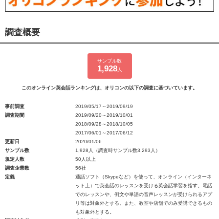
調査概要
サンプル数
1,928
人
このオンライン英会話ランキングは、オリコンの以下の調査に基づいています。
事前調査
2019/05/17～2019/09/19
調査期間
2019/09/20～2019/10/01
2018/09/28～2018/10/05
2017/06/01～2017/06/12
更新日
2020/01/06
サンプル数
1,928人（調査時サンプル数3,293人）
規定人数
50人以上
調査企業数
56社
定義
通話ソフト（Skypeなど）を使って、オンライン（インターネ
ット上）で英会話のレッスンを受ける英会話学習を指す。電話
でのレッスンや、例文や単語の音声レッスンが受けられるアプ
リ等は対象外とする。また、教室や店舗でのみ受講できるもの
も対象外とする。