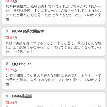
74
.24
点
無料体験授業が結構充実していてそれだけでもかなり良かっ
た。 無料体験後、すぐに本コースに入会させられてしまうシス
テムだと嫌だなあと思ったがそうでもなかった。（40代／女
性）
NOVAお茶の間留学
73
.97
点
気軽に英語を身につけることが出来ると思う。最初はどんな感
じか全く想像つかなかったが、慣れてくると楽しくなっていっ
た。（40代／男性）
QQ English
73
.75
点
24時間開講しているので好きな時間に予約でき、またネットで
の予約が簡単。先生はみな熱心。とにかく安い。（50代／女
性）
DMM英会話
73
.24
点