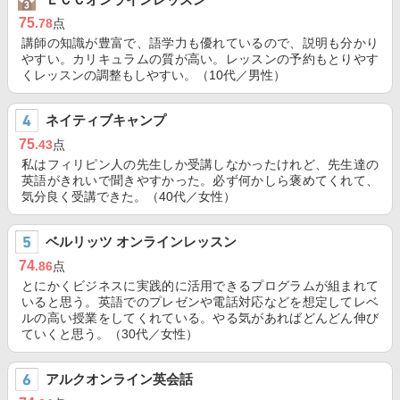
75
.78
点
講師の知識が豊富で、語学力も優れているので、説明も分かり
やすい。カリキュラムの質が高い。レッスンの予約もとりやす
くレッスンの調整もしやすい。（10代／男性）
ネイティブキャンプ
75
.43
点
私はフィリピン人の先生しか受講しなかったけれど、先生達の
英語がきれいで聞きやすかった。必ず何かしら褒めてくれて、
気分良く受講できた。（40代／女性）
ベルリッツ オンラインレッスン
74
.86
点
とにかくビジネスに実践的に活用できるプログラムが組まれて
いると思う。英語でのプレゼンや電話対応などを想定してレベ
ルの高い授業をしてくれている。やる気があればどんどん伸び
ていくと思う。（30代／女性）
アルクオンライン英会話