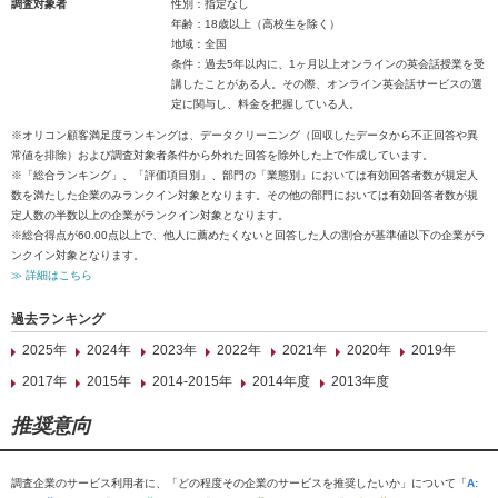
調査対象者
性別：指定なし
年齢：18歳以上（高校生を除く）
地域：全国
条件：過去5年以内に、1ヶ月以上オンラインの英会話授業を受
講したことがある人。その際、オンライン英会話サービスの選
定に関与し、料金を把握している人。
※オリコン顧客満足度ランキングは、データクリーニング（回収したデータから不正回答や異
常値を排除）および調査対象者条件から外れた回答を除外した上で作成しています。
※「総合ランキング」、「評価項目別」、部門の「業態別」においては有効回答者数が規定人
数を満たした企業のみランクイン対象となります。その他の部門においては有効回答者数が規
定人数の半数以上の企業がランクイン対象となります。
※総合得点が60.00点以上で、他人に薦めたくないと回答した人の割合が基準値以下の企業がラ
ンクイン対象となります。
≫ 詳細はこちら
過去ランキング
2025年
2024年
2023年
2022年
2021年
2020年
2019年
2017年
2015年
2014-2015年
2014年度
2013年度
推奨意向
調査企業のサービス利用者に、「どの程度その企業のサービスを推奨したいか」について「
A: