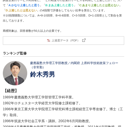
調査企業のサービス利用者に、「どの程度その企業のサービスを利用して上達したか」につい
て「
A:かなり上達したと思う
」「
B:まあ上達したと思う
」「
C:あまり上達したとは思えない
」
「
D:上達したとは思えない
」の4段階で評価をしてもらい比率を算出しています。
※10段階聴取については、A=9-10回答、B=6-8回答、C=3-5回答、D=1-2回答として割合を算
出しております。
商標対象は、回答者数が50人以上の企業です。
上達度データ（PDF）
ランキング監修
慶應義塾大学理工学部教授／内閣府 上席科学技術政策フェロー
（非常勤）
鈴木秀男
【経歴】
1989年慶應義塾大学理工学部管理工学科卒業。
1992年ロチェスター大学経営大学院修士課程修了。
1996年東京工業大学大学院理工学研究科博士課程経営工学専攻修了。博士（工
学）取得。
1996年筑波大学社会工学系・講師。2002年6月同助教授。
2008年4月慶應義塾大学理工学部管理工学科・准教授。2011年4月同教授、現