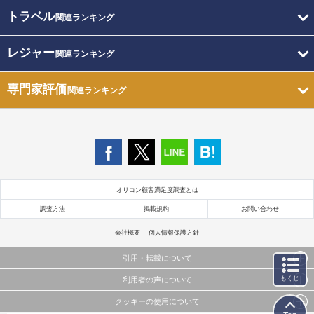
トラベル
関連ランキング
レジャー
関連ランキング
専門家評価
関連ランキング
オリコン顧客満足度調査とは
調査方法
掲載規約
お問い合わせ
会社概要
個人情報保護方針
引用・転載について
もくじ
利用者の声について
当サイトで公開されている情報（文字、写真、イラスト、画像データ等）及びこれらの配置・
編集および構造などについての著作権は株式会社oricon MEに帰属しております。
クッキーの使用について
当サイトに掲載している内容はすべてサービスの利用者が提出された見解・感想です。
これらの情報を権利者の許可なく無断転載・複製などの二次利用を行うことは固く禁じており