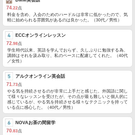
74
.22
点
料金を含め、入会のためのハードルは非常に低かったので、気
軽に始められる雰囲気があるのは良かった。（30代／男性）
ECCオンラインレッスン
72
.98
点
学生時代以来、英語を学んでおらず、久しぶりに勉強する為、
講師はそれを汲み取り、私のペースに配慮してくれた。（40代
／女性）
アルクオンライン英会話
71
.73
点
やる気を持続させるのが非常に上手だと感じた。外国語に関し
て様々なレッスンを受けたが、その点が最も難しいと個人的に
感じているが、やる気を持続させる様々なテクニックを持って
いる点に感心した。（40代／男性）
NOVAお茶の間留学
70
.83
点