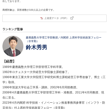
出しております。
商標対象は、回答者数が100人以上の企業です。
上達度データ（PDF）
ランキング監修
慶應義塾大学理工学部教授／内閣府 上席科学技術政策フェロー
（非常勤）
鈴木秀男
【経歴】
1989年慶應義塾大学理工学部管理工学科卒業。
1992年ロチェスター大学経営大学院修士課程修了。
1996年東京工業大学大学院理工学研究科博士課程経営工学専攻修了。博士（工
学）取得。
1996年筑波大学社会工学系・講師。2002年6月同助教授。
2008年4月慶應義塾大学理工学部管理工学科・准教授。2011年4月同教授、現
在に至る。
2023年4月内閣府 科学技術・イノベーション推進事務局参事官（インフラ・防
災担当）付上席科学技術政策フェロー（非常勤）