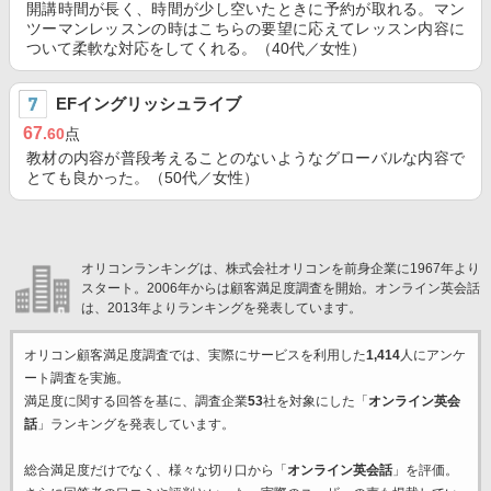
開講時間が長く、時間が少し空いたときに予約が取れる。マン
ツーマンレッスンの時はこちらの要望に応えてレッスン内容に
ついて柔軟な対応をしてくれる。（40代／女性）
EFイングリッシュライブ
67
.60
点
教材の内容が普段考えることのないようなグローバルな内容で
とても良かった。（50代／女性）
オリコンランキングは、株式会社オリコンを前身企業に1967年より
スタート。2006年からは顧客満足度調査を開始。オンライン英会話
は、2013年よりランキングを発表しています。
オリコン顧客満足度調査では、実際にサービスを利用した
1,414
人にアンケ
ート調査を実施。
満足度に関する回答を基に、調査企業
53
社を対象にした「
オンライン英会
話
」ランキングを発表しています。
総合満足度だけでなく、様々な切り口から「
オンライン英会話
」を評価。