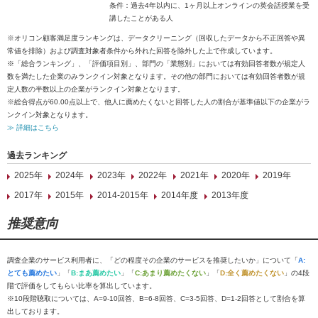
条件：過去4年以内に、1ヶ月以上オンラインの英会話授業を受
講したことがある人
※オリコン顧客満足度ランキングは、データクリーニング（回収したデータから不正回答や異
常値を排除）および調査対象者条件から外れた回答を除外した上で作成しています。
※「総合ランキング」、「評価項目別」、部門の「業態別」においては有効回答者数が規定人
数を満たした企業のみランクイン対象となります。その他の部門においては有効回答者数が規
定人数の半数以上の企業がランクイン対象となります。
※総合得点が60.00点以上で、他人に薦めたくないと回答した人の割合が基準値以下の企業がラ
ンクイン対象となります。
≫ 詳細はこちら
過去ランキング
2025年
2024年
2023年
2022年
2021年
2020年
2019年
2017年
2015年
2014-2015年
2014年度
2013年度
推奨意向
調査企業のサービス利用者に、「どの程度その企業のサービスを推奨したいか」について「
A:
とても薦めたい
」「
B:まあ薦めたい
」「
C:あまり薦めたくない
」「
D:全く薦めたくない
」の4段
階で評価をしてもらい比率を算出しています。
※10段階聴取については、A=9-10回答、B=6-8回答、C=3-5回答、D=1-2回答として割合を算
出しております。