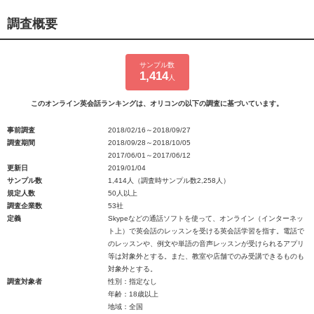
調査概要
サンプル数
1,414
人
このオンライン英会話ランキングは、オリコンの以下の調査に基づいています。
事前調査
2018/02/16～2018/09/27
調査期間
2018/09/28～2018/10/05
2017/06/01～2017/06/12
更新日
2019/01/04
サンプル数
1,414人（調査時サンプル数2,258人）
規定人数
50人以上
調査企業数
53社
定義
Skypeなどの通話ソフトを使って、オンライン（インターネッ
ト上）で英会話のレッスンを受ける英会話学習を指す。電話で
のレッスンや、例文や単語の音声レッスンが受けられるアプリ
等は対象外とする。また、教室や店舗でのみ受講できるものも
対象外とする。
調査対象者
性別：指定なし
年齢：18歳以上
地域：全国