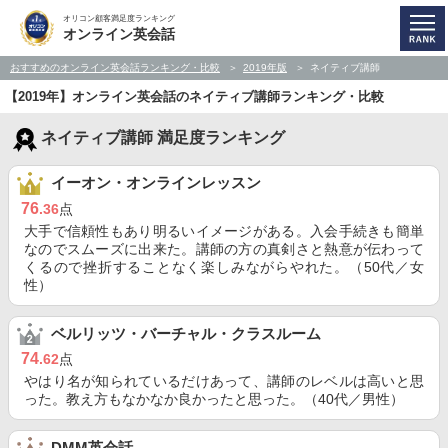
オリコン顧客満足度ランキング
オンライン英会話
おすすめのオンライン英会話ランキング・比較
2019年版
ネイティブ講師
【2019年】オンライン英会話のネイティブ講師ランキング・比較
ネイティブ講師 満足度ランキング
イーオン・オンラインレッスン
76
.36
点
大手で信頼性もあり明るいイメージがある。入会手続きも簡単
なのでスムーズに出来た。講師の方の真剣さと熱意が伝わって
くるので挫折することなく楽しみながらやれた。（50代／女
性）
ベルリッツ・バーチャル・クラスルーム
74
.62
点
やはり名が知られているだけあって、講師のレベルは高いと思
った。教え方もなかなか良かったと思った。（40代／男性）
DMM英会話