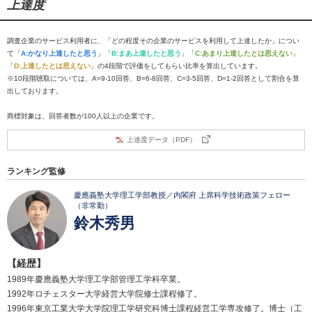
上達度
調査企業のサービス利用者に、「どの程度その企業のサービスを利用して上達したか」につい
て「
A:かなり上達したと思う
」「
B:まあ上達したと思う
」「
C:あまり上達したとは思えない
」
「
D:上達したとは思えない
」の4段階で評価をしてもらい比率を算出しています。
※10段階聴取については、A=9-10回答、B=6-8回答、C=3-5回答、D=1-2回答として割合を算
出しております。
商標対象は、回答者数が100人以上の企業です。
上達度データ（PDF）
ランキング監修
慶應義塾大学理工学部教授／内閣府 上席科学技術政策フェロー
（非常勤）
鈴木秀男
【経歴】
1989年慶應義塾大学理工学部管理工学科卒業。
1992年ロチェスター大学経営大学院修士課程修了。
1996年東京工業大学大学院理工学研究科博士課程経営工学専攻修了。博士（工