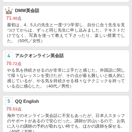
DMM英会話
71
.40
点
最初は、4、5人の先生と一度づつ学習し、自分に合う先生を見
つけてからは、ずっと同じ先生に申し込みました。テキストだ
けでなく、写真を使って教えて下さったり、楽しい授業でし
た。（50代／女性）
アルクオンライン英会話
70
.72
点
やる気を持続させるのが非常に上手だと感じた。外国語に関し
て様々なレッスンを受けたが、その点が最も難しいと個人的に
感じているが、やる気を持続させる様々なテクニックを持って
いる点に感心した。（40代／男性）
QQ English
70
.53
点
海外でのオンライン英会話に不安もあったが、日本人スタッフ
のサポートがあるので安心だった。講師が沢山いるので、お気
に入りの講師の予約が取れない時でも、ほかの講師を探せる。
（40代／女性）