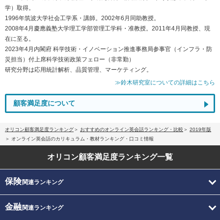
学）取得。
1996年筑波大学社会工学系・講師。2002年6月同助教授。
2008年4月慶應義塾大学理工学部管理工学科・准教授。2011年4月同教授、現
在に至る。
2023年4月内閣府 科学技術・イノベーション推進事務局参事官（インフラ・防
災担当）付上席科学技術政策フェロー（非常勤）
研究分野は応用統計解析、品質管理、マーケティング。
≫鈴木研究室についての詳細はこちら
顧客満足度について
オリコン顧客満足度ランキング
おすすめのオンライン英会話ランキング・比較
2019年版
オンライン英会話のカリキュラム・教材ランキング・口コミ情報
オリコン顧客満足度
ランキング一覧
保険
関連ランキング
金融
関連ランキング