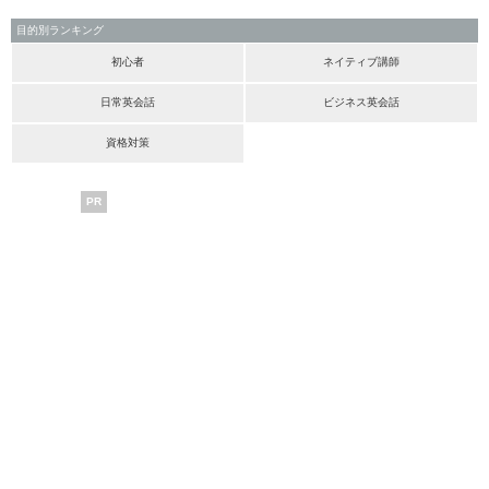
目的別ランキング
初心者
ネイティブ講師
日常英会話
ビジネス英会話
資格対策
PR