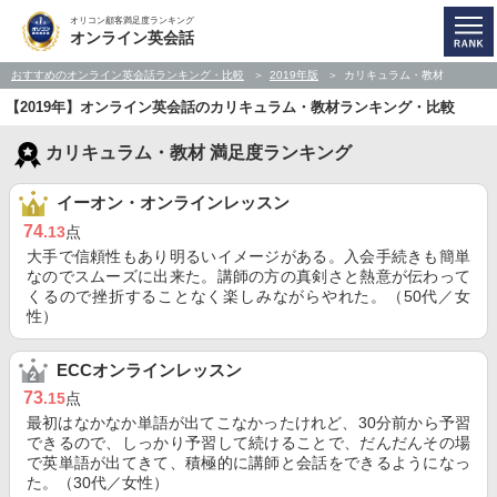
オリコン顧客満足度ランキング
オンライン英会話
おすすめのオンライン英会話ランキング・比較
2019年版
カリキュラム・教材
【2019年】オンライン英会話のカリキュラム・教材ランキング・比較
カリキュラム・教材 満足度ランキング
イーオン・オンラインレッスン
74
.13
点
大手で信頼性もあり明るいイメージがある。入会手続きも簡単
なのでスムーズに出来た。講師の方の真剣さと熱意が伝わって
くるので挫折することなく楽しみながらやれた。（50代／女
性）
ECCオンラインレッスン
73
.15
点
最初はなかなか単語が出てこなかったけれど、30分前から予習
できるので、しっかり予習して続けることで、だんだんその場
で英単語が出てきて、積極的に講師と会話をできるようになっ
た。（30代／女性）