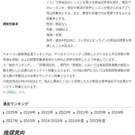
ト上）で英会話のレッスンを受ける英会話学習を指す。電話で
のレッスンや、例文や単語の音声レッスンが受けられるアプリ
等は対象外とする。また、教室や店舗でのみ受講できるものも
対象外とする。
調査対象者
性別：指定なし
年齢：18歳以上
地域：全国
条件：過去4年以内に、1ヶ月以上オンラインの英会話授業を受
講したことがある人
※オリコン顧客満足度ランキングは、データクリーニング（回収したデータから不正回答や異
常値を排除）および調査対象者条件から外れた回答を除外した上で作成しています。
※「総合ランキング」、「評価項目別」、部門の「業態別」においては有効回答者数が規定人
数を満たした企業のみランクイン対象となります。その他の部門においては有効回答者数が規
定人数の半数以上の企業がランクイン対象となります。
※総合得点が60.00点以上で、他人に薦めたくないと回答した人の割合が基準値以下の企業がラ
ンクイン対象となります。
≫ 詳細はこちら
過去ランキング
2025年
2024年
2023年
2022年
2021年
2020年
2019年
2017年
2015年
2014-2015年
2014年度
2013年度
推奨意向