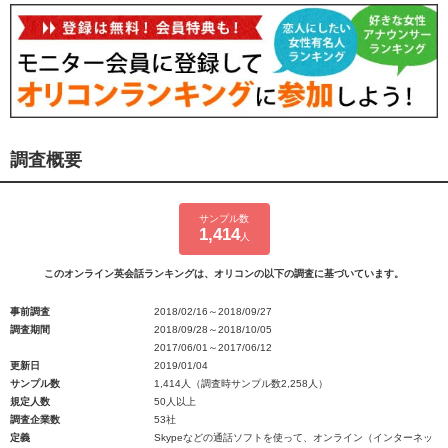
調査概要
サンプル数
1,414
人
このオンライン英会話ランキングは、オリコンの以下の調査に基づいています。
事前調査
2018/02/16～2018/09/27
調査期間
2018/09/28～2018/10/05
2017/06/01～2017/06/12
更新日
2019/01/04
サンプル数
1,414人（調査時サンプル数2,258人）
規定人数
50人以上
調査企業数
53社
定義
Skypeなどの通話ソフトを使って、オンライン（インターネッ