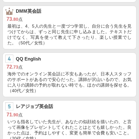
DMM英会話
73
.80
点
最初は、4、5人の先生と一度づつ学習し、自分に合う先生を見
つけてからは、ずっと同じ先生に申し込みました。テキストだ
けでなく、写真を使って教えて下さったり、楽しい授業でし
た。（50代／女性）
QQ English
72
.73
点
海外でのオンライン英会話に不安もあったが、日本人スタッフ
のサポートがあるので安心だった。講師が沢山いるので、お気
に入りの講師の予約が取れない時でも、ほかの講師を探せる。
（40代／女性）
レアジョブ英会話
71
.90
点
いつも指名していた先生が、あなたの似顔絵を描いたの、と言
って画像をプレゼントしてくれたことはとても嬉しかった。良
かった点は、予約はしやすく、変更も簡単で会費も安いこと。
（20代／女性）