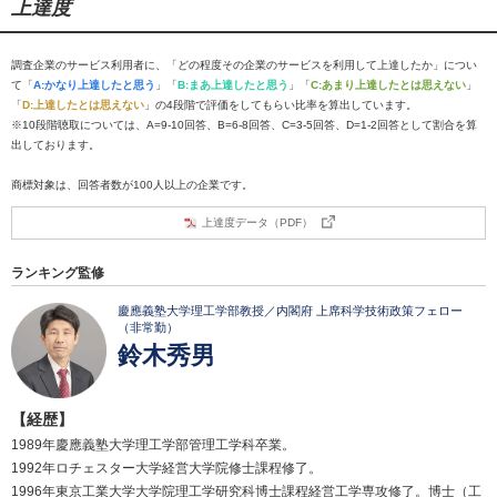
上達度
調査企業のサービス利用者に、「どの程度その企業のサービスを利用して上達したか」につい
て「
A:かなり上達したと思う
」「
B:まあ上達したと思う
」「
C:あまり上達したとは思えない
」
「
D:上達したとは思えない
」の4段階で評価をしてもらい比率を算出しています。
※10段階聴取については、A=9-10回答、B=6-8回答、C=3-5回答、D=1-2回答として割合を算
出しております。
商標対象は、回答者数が100人以上の企業です。
上達度データ（PDF）
ランキング監修
慶應義塾大学理工学部教授／内閣府 上席科学技術政策フェロー
（非常勤）
鈴木秀男
【経歴】
1989年慶應義塾大学理工学部管理工学科卒業。
1992年ロチェスター大学経営大学院修士課程修了。
1996年東京工業大学大学院理工学研究科博士課程経営工学専攻修了。博士（工