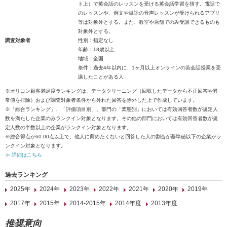
ト上）で英会話のレッスンを受ける英会話学習を指す。電話で
のレッスンや、例文や単語の音声レッスンが受けられるアプリ
等は対象外とする。また、教室や店舗でのみ受講できるものも
対象外とする。
調査対象者
性別：指定なし
年齢：18歳以上
地域：全国
条件：過去4年以内に、1ヶ月以上オンラインの英会話授業を受
講したことがある人
※オリコン顧客満足度ランキングは、データクリーニング（回収したデータから不正回答や異
常値を排除）および調査対象者条件から外れた回答を除外した上で作成しています。
※「総合ランキング」、「評価項目別」、部門の「業態別」においては有効回答者数が規定人
数を満たした企業のみランクイン対象となります。その他の部門においては有効回答者数が規
定人数の半数以上の企業がランクイン対象となります。
※総合得点が60.00点以上で、他人に薦めたくないと回答した人の割合が基準値以下の企業がラ
ンクイン対象となります。
≫ 詳細はこちら
過去ランキング
2025年
2024年
2023年
2022年
2021年
2020年
2019年
2017年
2015年
2014-2015年
2014年度
2013年度
推奨意向