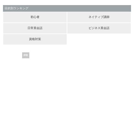
目的別ランキング
初心者
ネイティブ講師
日常英会話
ビジネス英会話
資格対策
PR