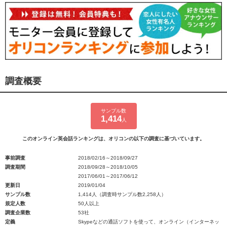
調査概要
サンプル数
1,414
人
このオンライン英会話ランキングは、オリコンの以下の調査に基づいています。
事前調査
2018/02/16～2018/09/27
調査期間
2018/09/28～2018/10/05
2017/06/01～2017/06/12
更新日
2019/01/04
サンプル数
1,414人（調査時サンプル数2,258人）
規定人数
50人以上
調査企業数
53社
定義
Skypeなどの通話ソフトを使って、オンライン（インターネッ