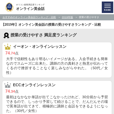
オリコン顧客満足度ランキング
オンライン英会話
おすすめのオンライン英会話ランキング・比較
2019年版
授業の受けやすさ
【2019年】オンライン英会話の授業の受けやすさランキング・比較
授業の受けやすさ 満足度ランキング
イーオン・オンラインレッスン
74
.74
点
大手で信頼性もあり明るいイメージがある。入会手続きも簡単
なのでスムーズに出来た。講師の方の真剣さと熱意が伝わって
くるので挫折することなく楽しみながらやれた。（50代／女
性）
ECCオンラインレッスン
74
.34
点
最初はなかなか単語が出てこなかったけれど、30分前から予習
できるので、しっかり予習して続けることで、だんだんその場
で英単語が出てきて、積極的に講師と会話をできるようになっ
た。（30代／女性）