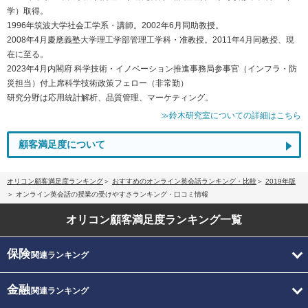
学）取得。
1996年筑波大学社会工学系・講師。2002年6月同助教授。
2008年4月慶應義塾大学理工学部管理工学科・准教授。2011年4月同教授、現
在に至る。
2023年4月内閣府 科学技術・イノベーション推進事務局参事官（インフラ・防
災担当）付上席科学技術政策フェロー（非常勤）
研究分野は応用統計解析、品質管理、マーケティング。
≫鈴木研究室についての詳細はこちら
顧客満足度について
オリコン顧客満足度ランキング
おすすめのオンライン英会話ランキング・比較
2019年版
オンライン英会話の授業の受けやすさランキング・口コミ情報
オリコン顧客満足度
ランキング一覧
保険
関連ランキング
金融
関連ランキング