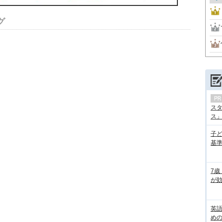
グ
ス
ス」の
子
基準
7歳
が効
英
め