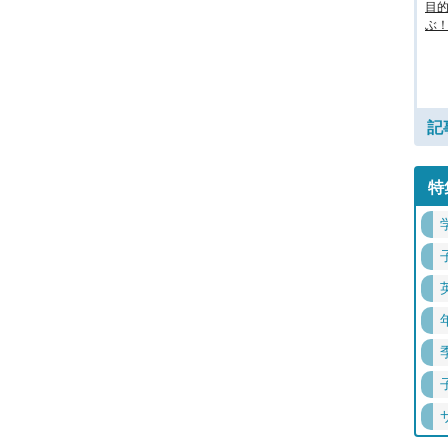
目
ぶ！
記
特