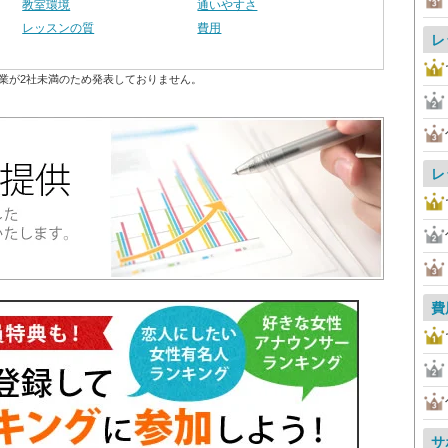
教室環境
通いやすさ
レッスンの質
費用
レ
業が2社未満のため発表しておりません。
レ
費
サ