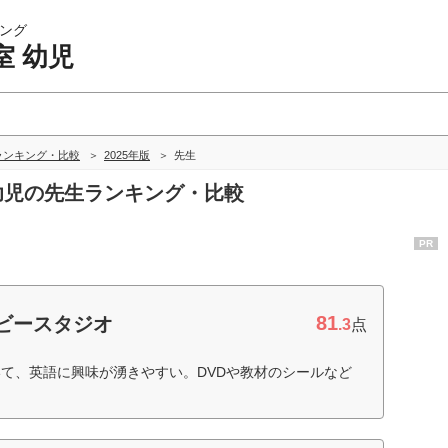
ング
室 幼児
ランキング・比較
2025年版
先生
 幼児の先生ランキング・比較
PR
81
ビースタジオ
.3
点
て、英語に興味が湧きやすい。DVDや教材のシールなど
）