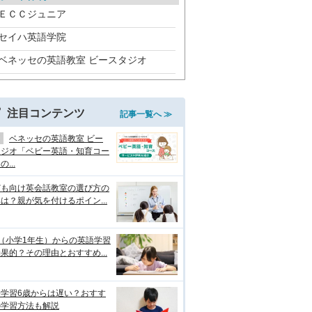
ＥＣＣジュニア
セイハ英語学院
ベネッセの英語教室 ビースタジオ
注目コンテンツ
記事一覧へ ≫
ベネッセの英語教室 ビー
タジオ「ベビー英語・知育コー
...
ども向け英会話教室の選び方の
は？親が気を付けるポイン...
（小学1年生）からの英語学習
果的？その理由とおすすめ...
語学習6歳からは遅い？おすす
の学習方法も解説