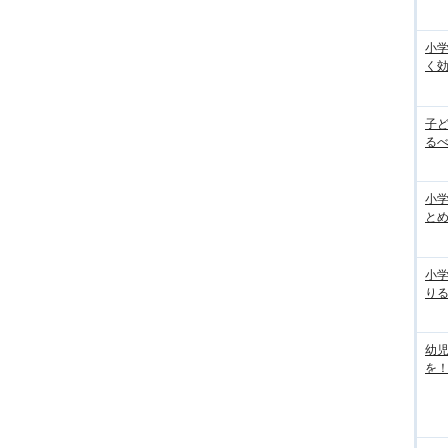
小
く
子
るべ
小学
と
小
り
幼
を！