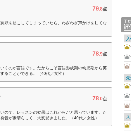
79
.8
点
子ど
で癇癪を起こしてしまっていたら、わざわざ声かけをしてな
評
入
78
.9
点
ていくのが言語です。だからこそ言語形成期の幼児期から英
することができる。（40代／女性）
先
78
ブ
.0
点
低いので、レッスンの効果はこれからだと思っています。た
ス
発音が素晴らしく、大変驚きました。（40代／女性）