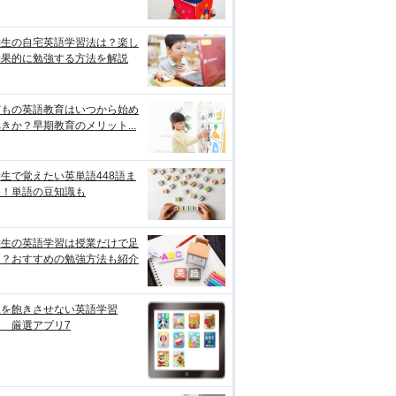
学生の自宅英語学習法は？楽し
効果的に勉強する方法を解説
どもの英語教育はいつから始め
きか？早期教育のメリット...
生で覚えたい英単語448語ま
め！単語の豆知識も
学生の英語学習は授業だけで足
る？おすすめの勉強方法も紹介
児を飽きさせない英語学習
 厳選アプリ7