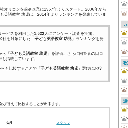
オリコンを前身企業に1967年よりスタート。2006年から
も英語教室 幼児は、2014年よりランキングを発表していま
カ
サービスを利用した
1,522
人にアンケート調査を実施。
20
社を対象にした「
子ども英語教室 幼児
」ランキングを発
から「
子ども英語教室 幼児
」を評価。さらに回答者の口コ
声も掲載しています。
教
からも比較することで「
子ども英語教室 幼児
」選びにお役
通
に並び替えて比較することが出来ます。
先生
スタッフ