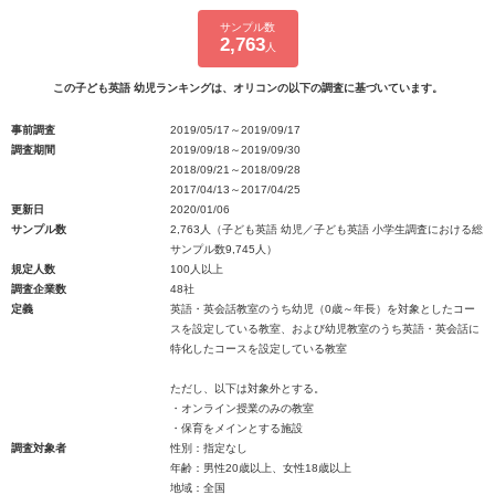
サンプル数
2,763
人
この子ども英語 幼児ランキングは、オリコンの以下の調査に基づいています。
事前調査
2019/05/17～2019/09/17
調査期間
2019/09/18～2019/09/30
2018/09/21～2018/09/28
2017/04/13～2017/04/25
更新日
2020/01/06
サンプル数
2,763人（子ども英語 幼児／子ども英語 小学生調査における総
サンプル数9,745人）
規定人数
100人以上
調査企業数
48社
定義
英語・英会話教室のうち幼児（0歳～年長）を対象としたコー
スを設定している教室、および幼児教室のうち英語・英会話に
特化したコースを設定している教室
ただし、以下は対象外とする。
・オンライン授業のみの教室
・保育をメインとする施設
調査対象者
性別：指定なし
年齢：男性20歳以上、女性18歳以上
地域：全国