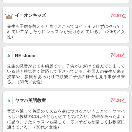
イーオンキッズ
74
.57
点
先生も子供を教えると言うところではイライラせずにやってく
れていて楽しそうにレッスンが受けられている。（30代／女
性）
74
BE studio
.41
点
先生の発音がとても綺麗です。子供がふざけて遊んでしまって
いる時も根気強く対応して下さっている。外国人の先生が来る
授業や、参観があったりで頻繁に子供の様子を見る事が出来
る。（30代／女性）
ヤマハ英語教室
74
.21
点
音楽を通して英語のリズムを身につけるということで、ヤマハ
らしい教材のCDは子どもがとても気に入り、効果があったよう
に思う。またレッスンも楽しく、毎回子どもが楽しくお教室に
通えている。（30代／女性）