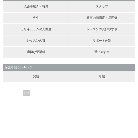
入会手続き・特典
スタッフ
先生
教室の清潔度・雰囲気
カリキュラムの充実度
レッスンの受けやすさ
レッスンの質
サポート体制
適切な受講料
通いやすさ
保護者別ランキング
父親
母親
PR