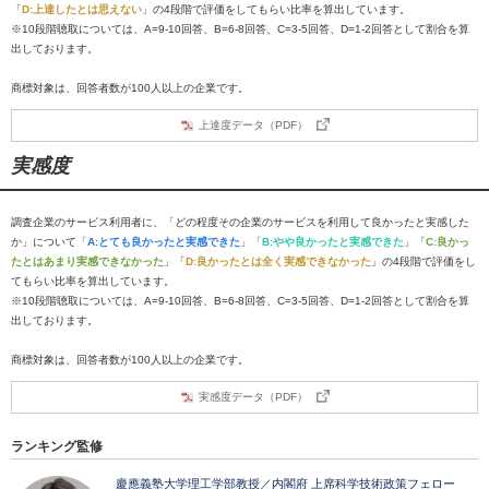
「
D:上達したとは思えない
」の4段階で評価をしてもらい比率を算出しています。
※10段階聴取については、A=9-10回答、B=6-8回答、C=3-5回答、D=1-2回答として割合を算
出しております。
商標対象は、回答者数が100人以上の企業です。
上達度データ（PDF）
実感度
調査企業のサービス利用者に、「どの程度その企業のサービスを利用して良かったと実感した
か」について「
A:とても良かったと実感できた
」「
B:やや良かったと実感できた
」「
C:良かっ
たとはあまり実感できなかった
」「
D:良かったとは全く実感できなかった
」の4段階で評価をし
てもらい比率を算出しています。
※10段階聴取については、A=9-10回答、B=6-8回答、C=3-5回答、D=1-2回答として割合を算
出しております。
商標対象は、回答者数が100人以上の企業です。
実感度データ（PDF）
ランキング監修
慶應義塾大学理工学部教授／内閣府 上席科学技術政策フェロー