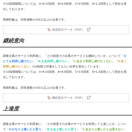
※10段階聴取については、A=9-10回答、B=6-8回答、C=3-5回答、D=1-2回答として割合を算
出しております。
商標対象は、回答者数が100人以上の企業です。
推奨意向データ（PDF）
継続意向
調査企業のサービス利用者に、「どの程度その企業のサービスを継続したいか」について「
A:
とても利用し続けたい
」「
B:まあ利用し続けたい
」「
C:あまり利用し続けたくない
」「
D:全く
利用し続けたくない
」の4段階で評価をしてもらい比率を算出しています。
※10段階聴取については、A=9-10回答、B=6-8回答、C=3-5回答、D=1-2回答として割合を算
出しております。
商標対象は、回答者数が100人以上の企業です。
継続意向データ（PDF）
上達度
調査企業のサービス利用者に、「どの程度その企業のサービスを利用して上達したか」につい
て「
A:かなり上達したと思う
」「
B:まあ上達したと思う
」「
C:あまり上達したとは思えない
」