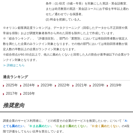
条件：(1) 幼児（0歳～年長）を対象にした英語・英会話教室、
または幼児教室の英語・英会話コースにお子様を半年以上通わ
せた／通わせている保護者。
(2) 料金を把握している人。
※オリコン顧客満足度ランキングは、データクリーニング（回収したデータから不正回答や異
常値を排除）および調査対象者条件から外れた回答を除外した上で作成しています。
※「総合ランキング」、「評価項目別」、部門の「業態別」においては有効回答者数が規定人
数を満たした企業のみランクイン対象となります。その他の部門においては有効回答者数が規
定人数の半数以上の企業がランクイン対象となります。
※総合得点が60.00点以上で、他人に薦めたくないと回答した人の割合が基準値以下の企業がラ
ンクイン対象となります。
≫ 詳細はこちら
過去ランキング
2025年
2024年
2023年
2022年
2021年
2020年
2019年
2017年
2016年
推奨意向
調査企業のサービス利用者に、「どの程度その企業のサービスを推奨したいか」について「
A:
とても薦めたい
」「
B:まあ薦めたい
」「
C:あまり薦めたくない
」「
D:全く薦めたくない
」の4段
階で評価をしてもらい比率を算出しています。