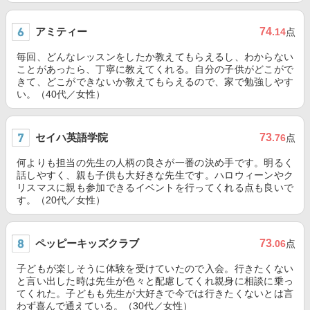
アミティー
74
.14
点
毎回、どんなレッスンをしたか教えてもらえるし、わからない
ことがあったら、丁寧に教えてくれる。自分の子供がどこがで
きて、どこができないか教えてもらえるので、家で勉強しやす
い。（40代／女性）
セイハ英語学院
73
.76
点
何よりも担当の先生の人柄の良さが一番の決め手です。明るく
話しやすく、親も子供も大好きな先生です。ハロウィーンやク
リスマスに親も参加できるイベントを行ってくれる点も良いで
す。（20代／女性）
ペッピーキッズクラブ
73
.06
点
子どもが楽しそうに体験を受けていたので入会。行きたくない
と言い出した時は先生が色々と配慮してくれ親身に相談に乗っ
てくれた。子どもも先生が大好きで今では行きたくないとは言
わず喜んで通えている。（30代／女性）