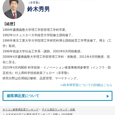
（非常勤）
鈴木秀男
【経歴】
1989年慶應義塾大学理工学部管理工学科卒業。
1992年ロチェスター大学経営大学院修士課程修了。
1996年東京工業大学大学院理工学研究科博士課程経営工学専攻修了。博士（工
学）取得。
1996年筑波大学社会工学系・講師。2002年6月同助教授。
2008年4月慶應義塾大学理工学部管理工学科・准教授。2011年4月同教授、現
在に至る。
2023年4月内閣府 科学技術・イノベーション推進事務局参事官（インフラ・防
災担当）付上席科学技術政策フェロー（非常勤）
研究分野は応用統計解析、品質管理、マーケティング。
≫鈴木研究室についての詳細はこちら
顧客満足度について
オリコン顧客満足度ランキング
子ども英語ランキング・比較
おすすめの子ども英語 幼児ランキング・比較
2020年版