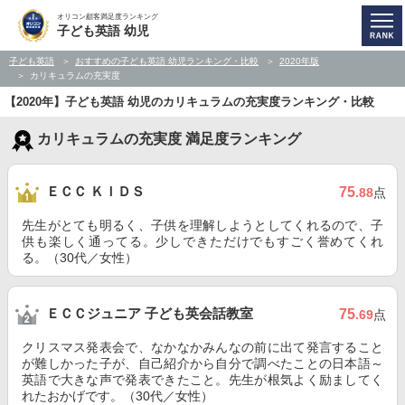
オリコン顧客満足度ランキング
子ども英語 幼児
子ども英語
おすすめの子ども英語 幼児ランキング・比較
2020年版
カリキュラムの充実度
【2020年】子ども英語 幼児のカリキュラムの充実度ランキング・比較
カリキュラムの充実度 満足度ランキング
ＥＣＣ ＫＩＤＳ
75
.88
点
先生がとても明るく、子供を理解しようとしてくれるので、子
供も楽しく通ってる。少しできただけでもすごく誉めてくれ
る。（30代／女性）
ＥＣＣジュニア 子ども英会話教室
75
.69
点
クリスマス発表会で、なかなかみんなの前に出て発言すること
が難しかった子が、自己紹介から自分で調べたことの日本語～
英語で大きな声で発表できたこと。先生が根気よく励ましてく
れたおかげです。（30代／女性）