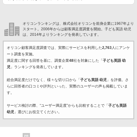
オリコンランキングは、株式会社オリコンを前身企業に1967年より
スタート。2006年からは顧客満足度調査を開始。子ども英語 幼児
は、2014年よりランキングを発表しています。
オリコン顧客満足度調査では、実際にサービスを利用した
2,763
人にアンケ
ート調査を実施。
満足度に関する回答を基に、調査企業
48
社を対象にした「
子ども英語 幼
児
」ランキングを発表しています。
総合満足度だけでなく、様々な切り口から「
子ども英語 幼児
」を評価。さ
らに回答者の口コミや評判といった、実際のユーザーの声も掲載していま
す。
サービス検討の際、“ユーザー満足度”からも比較することで「
子ども英語
幼児
」選びにお役立てください。
PR