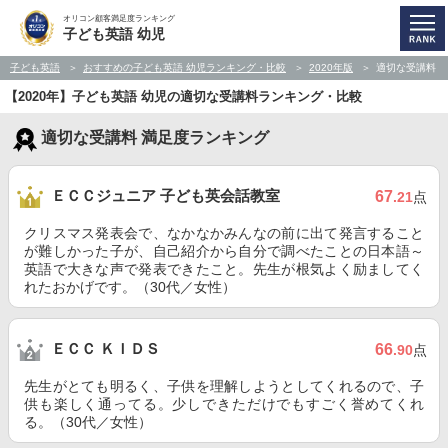
オリコン顧客満足度ランキング
子ども英語 幼児
子ども英語
おすすめの子ども英語 幼児ランキング・比較
2020年版
適切な受講料
【2020年】子ども英語 幼児の適切な受講料ランキング・比較
適切な受講料 満足度ランキング
ＥＣＣジュニア 子ども英会話教室
67
.21
点
クリスマス発表会で、なかなかみんなの前に出て発言すること
が難しかった子が、自己紹介から自分で調べたことの日本語～
英語で大きな声で発表できたこと。先生が根気よく励ましてく
れたおかげです。（30代／女性）
ＥＣＣ ＫＩＤＳ
66
.90
点
先生がとても明るく、子供を理解しようとしてくれるので、子
供も楽しく通ってる。少しできただけでもすごく誉めてくれ
る。（30代／女性）