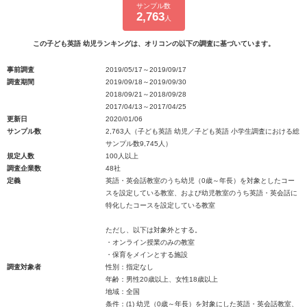
サンプル数
2,763
人
この子ども英語 幼児ランキングは、オリコンの以下の調査に基づいています。
事前調査
2019/05/17～2019/09/17
調査期間
2019/09/18～2019/09/30
2018/09/21～2018/09/28
2017/04/13～2017/04/25
更新日
2020/01/06
サンプル数
2,763人（子ども英語 幼児／子ども英語 小学生調査における総
サンプル数9,745人）
規定人数
100人以上
調査企業数
48社
定義
英語・英会話教室のうち幼児（0歳～年長）を対象としたコー
スを設定している教室、および幼児教室のうち英語・英会話に
特化したコースを設定している教室
ただし、以下は対象外とする。
・オンライン授業のみの教室
・保育をメインとする施設
調査対象者
性別：指定なし
年齢：男性20歳以上、女性18歳以上
地域：全国
条件：(1) 幼児（0歳～年長）を対象にした英語・英会話教室、