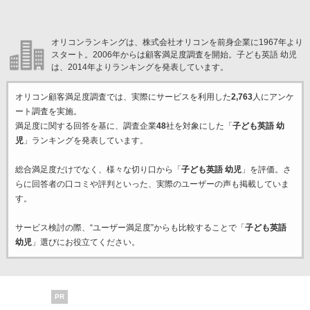
オリコンランキングは、株式会社オリコンを前身企業に1967年より
スタート。2006年からは顧客満足度調査を開始。子ども英語 幼児
は、2014年よりランキングを発表しています。
オリコン顧客満足度調査では、実際にサービスを利用した
2,763
人にアンケ
ート調査を実施。
満足度に関する回答を基に、調査企業
48
社を対象にした「
子ども英語 幼
児
」ランキングを発表しています。
総合満足度だけでなく、様々な切り口から「
子ども英語 幼児
」を評価。さ
らに回答者の口コミや評判といった、実際のユーザーの声も掲載していま
す。
サービス検討の際、“ユーザー満足度”からも比較することで「
子ども英語
幼児
」選びにお役立てください。
PR