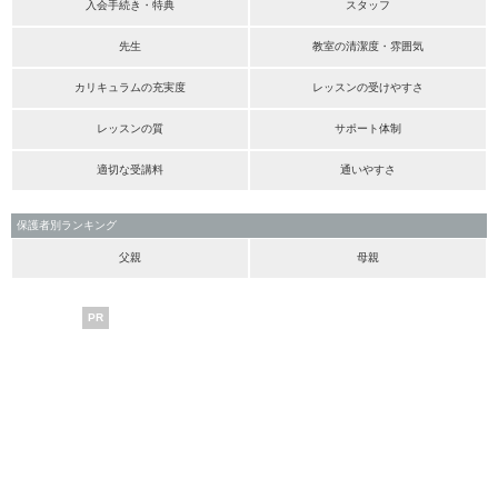
入会手続き・特典
スタッフ
先生
教室の清潔度・雰囲気
カリキュラムの充実度
レッスンの受けやすさ
レッスンの質
サポート体制
適切な受講料
通いやすさ
保護者別ランキング
父親
母親
PR