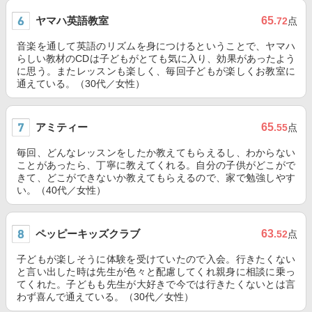
ヤマハ英語教室
65
.72
点
音楽を通して英語のリズムを身につけるということで、ヤマハ
らしい教材のCDは子どもがとても気に入り、効果があったよう
に思う。またレッスンも楽しく、毎回子どもが楽しくお教室に
通えている。（30代／女性）
アミティー
65
.55
点
毎回、どんなレッスンをしたか教えてもらえるし、わからない
ことがあったら、丁寧に教えてくれる。自分の子供がどこがで
きて、どこができないか教えてもらえるので、家で勉強しやす
い。（40代／女性）
ペッピーキッズクラブ
63
.52
点
子どもが楽しそうに体験を受けていたので入会。行きたくない
と言い出した時は先生が色々と配慮してくれ親身に相談に乗っ
てくれた。子どもも先生が大好きで今では行きたくないとは言
わず喜んで通えている。（30代／女性）