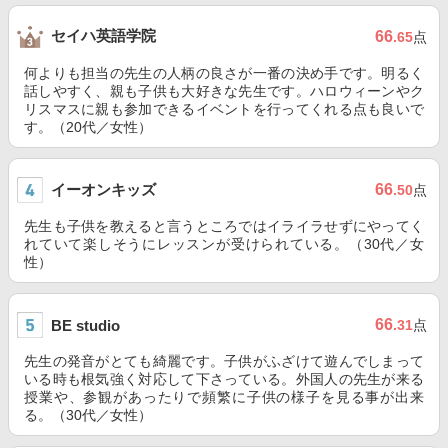
セイハ英語学院
66
.65
点
何よりも担当の先生の人柄の良さが一番の決め手です。明るく
話しやすく、親も子供も大好きな先生です。ハロウィーンやク
リスマスに親も参加できるイベントを行ってくれる点も良いで
す。（20代／女性）
イーオンキッズ
66
.50
点
先生も子供を教えると言うところではイライラせずにやってく
れていて楽しそうにレッスンが受けられている。（30代／女
性）
66
BE studio
.31
点
先生の発音がとても綺麗です。子供がふざけて遊んでしまって
いる時も根気強く対応して下さっている。外国人の先生が来る
授業や、参観があったりで頻繁に子供の様子を見る事が出来
る。（30代／女性）