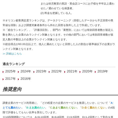
または幼児教室の英語・英会話コースにお子様を半年以上通わ
せた／通わせている保護者。
(2) 料金を把握している人。
※オリコン顧客満足度ランキングは、データクリーニング（回収したデータから不正回答や異
常値を排除）および調査対象者条件から外れた回答を除外した上で作成しています。
※「総合ランキング」、「評価項目別」、部門の「業態別」においては有効回答者数が規定人
数を満たした企業のみランクイン対象となります。その他の部門においては有効回答者数が規
定人数の半数以上の企業がランクイン対象となります。
※総合得点が60.00点以上で、他人に薦めたくないと回答した人の割合が基準値以下の企業がラ
ンクイン対象となります。
≫ 詳細はこちら
過去ランキング
2025年
2024年
2023年
2022年
2021年
2020年
2019年
2017年
2016年
推奨意向
調査企業のサービス利用者に、「どの程度その企業のサービスを推奨したいか」について「
A:
とても薦めたい
」「
B:まあ薦めたい
」「
C:あまり薦めたくない
」「
D:全く薦めたくない
」の4段
階で評価をしてもらい比率を算出しています。
※10段階聴取については、A=9-10回答、B=6-8回答、C=3-5回答、D=1-2回答として割合を算