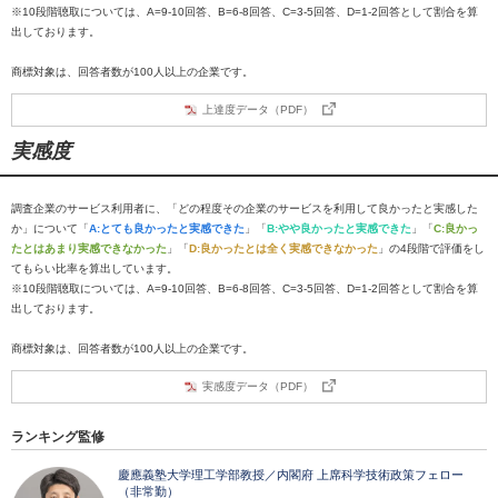
※10段階聴取については、A=9-10回答、B=6-8回答、C=3-5回答、D=1-2回答として割合を算
出しております。
商標対象は、回答者数が100人以上の企業です。
上達度データ（PDF）
実感度
調査企業のサービス利用者に、「どの程度その企業のサービスを利用して良かったと実感した
か」について「
A:とても良かったと実感できた
」「
B:やや良かったと実感できた
」「
C:良かっ
たとはあまり実感できなかった
」「
D:良かったとは全く実感できなかった
」の4段階で評価をし
てもらい比率を算出しています。
※10段階聴取については、A=9-10回答、B=6-8回答、C=3-5回答、D=1-2回答として割合を算
出しております。
商標対象は、回答者数が100人以上の企業です。
実感度データ（PDF）
ランキング監修
慶應義塾大学理工学部教授／内閣府 上席科学技術政策フェロー
（非常勤）