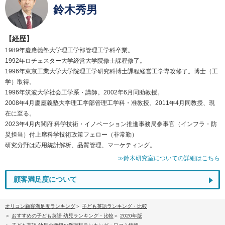
鈴木秀男
【経歴】
1989年慶應義塾大学理工学部管理工学科卒業。
1992年ロチェスター大学経営大学院修士課程修了。
1996年東京工業大学大学院理工学研究科博士課程経営工学専攻修了。博士（工
学）取得。
1996年筑波大学社会工学系・講師。2002年6月同助教授。
2008年4月慶應義塾大学理工学部管理工学科・准教授。2011年4月同教授、現
在に至る。
2023年4月内閣府 科学技術・イノベーション推進事務局参事官（インフラ・防
災担当）付上席科学技術政策フェロー（非常勤）
研究分野は応用統計解析、品質管理、マーケティング。
≫鈴木研究室についての詳細はこちら
顧客満足度について
オリコン顧客満足度ランキング
子ども英語ランキング・比較
おすすめの子ども英語 幼児ランキング・比較
2020年版