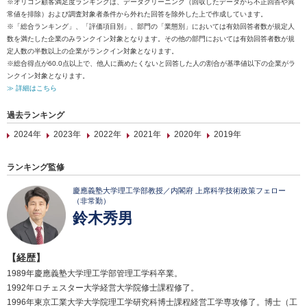
※オリコン顧客満足度ランキングは、データクリーニング（回収したデータから不正回答や異
常値を排除）および調査対象者条件から外れた回答を除外した上で作成しています。
※「総合ランキング」、「評価項目別」、部門の「業態別」においては有効回答者数が規定人
数を満たした企業のみランクイン対象となります。その他の部門においては有効回答者数が規
定人数の半数以上の企業がランクイン対象となります。
※総合得点が60.0点以上で、他人に薦めたくないと回答した人の割合が基準値以下の企業がラ
ンクイン対象となります。
≫ 詳細はこちら
過去ランキング
2024年
2023年
2022年
2021年
2020年
2019年
ランキング監修
慶應義塾大学理工学部教授／内閣府 上席科学技術政策フェロー
（非常勤）
鈴木秀男
【経歴】
1989年慶應義塾大学理工学部管理工学科卒業。
1992年ロチェスター大学経営大学院修士課程修了。
1996年東京工業大学大学院理工学研究科博士課程経営工学専攻修了。博士（工