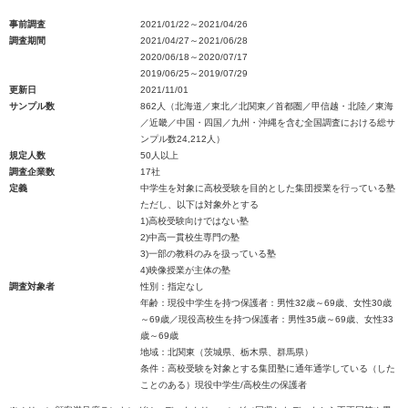
事前調査
2021/01/22～2021/04/26
調査期間
2021/04/27～2021/06/28
2020/06/18～2020/07/17
2019/06/25～2019/07/29
更新日
2021/11/01
サンプル数
862人（北海道／東北／北関東／首都圏／甲信越・北陸／東海
／近畿／中国・四国／九州・沖縄を含む全国調査における総サ
ンプル数24,212人）
規定人数
50人以上
調査企業数
17社
定義
中学生を対象に高校受験を目的とした集団授業を行っている塾
ただし、以下は対象外とする
1)高校受験向けではない塾
2)中高一貫校生専門の塾
3)一部の教科のみを扱っている塾
4)映像授業が主体の塾
調査対象者
性別：指定なし
年齢：現役中学生を持つ保護者：男性32歳～69歳、女性30歳
～69歳／現役高校生を持つ保護者：男性35歳～69歳、女性33
歳～69歳
地域：北関東（茨城県、栃木県、群馬県）
条件：高校受験を対象とする集団塾に通年通学している（した
ことのある）現役中学生/高校生の保護者