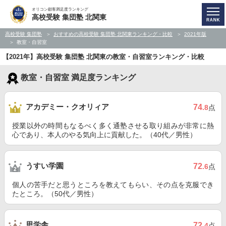
オリコン顧客満足度ランキング
高校受験 集団塾 北関東
高校受験 集団塾
おすすめの高校受験 集団塾 北関東ランキング・比較
2021年版
教室・自習室
【2021年】高校受験 集団塾 北関東の教室・自習室ランキング・比較
教室・自習室 満足度ランキング
アカデミー・クオリィア
74
.8
点
授業以外の時間もなるべく多く通塾させる取り組みが非常に熱
心であり、本人のやる気向上に貢献した。（40代／男性）
うすい学園
72
.6
点
個人の苦手だと思うところを教えてもらい、その点を克服でき
たところ。（50代／男性）
思学舎
72
.4
点