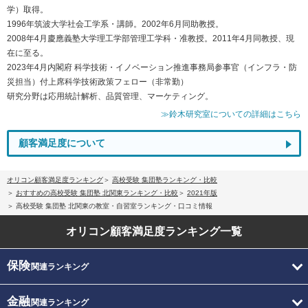
学）取得。
1996年筑波大学社会工学系・講師。2002年6月同助教授。
2008年4月慶應義塾大学理工学部管理工学科・准教授。2011年4月同教授、現
在に至る。
2023年4月内閣府 科学技術・イノベーション推進事務局参事官（インフラ・防
災担当）付上席科学技術政策フェロー（非常勤）
研究分野は応用統計解析、品質管理、マーケティング。
≫鈴木研究室についての詳細はこちら
顧客満足度について
オリコン顧客満足度ランキング
高校受験 集団塾ランキング・比較
おすすめの高校受験 集団塾 北関東ランキング・比較
2021年版
高校受験 集団塾 北関東の教室・自習室ランキング・口コミ情報
オリコン顧客満足度
ランキング一覧
保険
関連ランキング
金融
関連ランキング