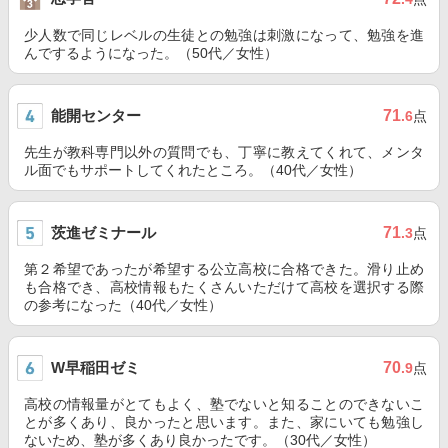
少人数で同じレベルの生徒との勉強は刺激になって、勉強を進
んでするようになった。（50代／女性）
能開センター
71
.6
点
先生が教科専門以外の質問でも、丁寧に教えてくれて、メンタ
ル面でもサポートしてくれたところ。（40代／女性）
茨進ゼミナール
71
.3
点
第２希望であったが希望する公立高校に合格できた。滑り止め
も合格でき、高校情報もたくさんいただけて高校を選択する際
の参考になった（40代／女性）
W早稲田ゼミ
70
.9
点
高校の情報量がとてもよく、塾でないと知ることのできないこ
とが多くあり、良かったと思います。また、家にいても勉強し
ないため、塾が多くあり良かったです。（30代／女性）