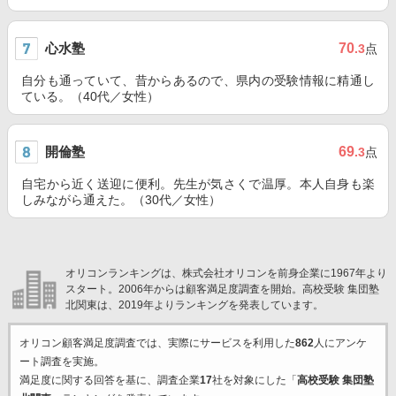
心水塾
70
.3
点
自分も通っていて、昔からあるので、県内の受験情報に精通し
ている。（40代／女性）
開倫塾
69
.3
点
自宅から近く送迎に便利。先生が気さくで温厚。本人自身も楽
しみながら通えた。（30代／女性）
オリコンランキングは、株式会社オリコンを前身企業に1967年より
スタート。2006年からは顧客満足度調査を開始。高校受験 集団塾
北関東は、2019年よりランキングを発表しています。
オリコン顧客満足度調査では、実際にサービスを利用した
862
人にアンケ
ート調査を実施。
満足度に関する回答を基に、調査企業
17
社を対象にした「
高校受験 集団塾