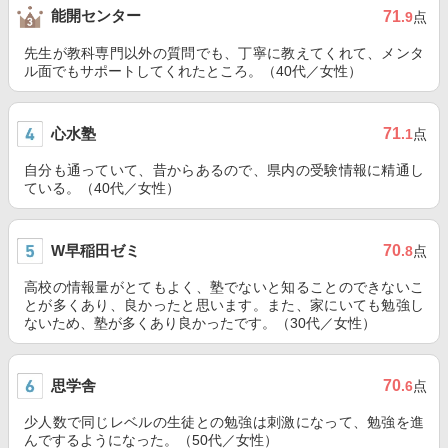
能開センター
71
.9
点
先生が教科専門以外の質問でも、丁寧に教えてくれて、メンタ
ル面でもサポートしてくれたところ。（40代／女性）
心水塾
71
.1
点
自分も通っていて、昔からあるので、県内の受験情報に精通し
ている。（40代／女性）
W早稲田ゼミ
70
.8
点
高校の情報量がとてもよく、塾でないと知ることのできないこ
とが多くあり、良かったと思います。また、家にいても勉強し
ないため、塾が多くあり良かったです。（30代／女性）
思学舎
70
.6
点
少人数で同じレベルの生徒との勉強は刺激になって、勉強を進
んでするようになった。（50代／女性）