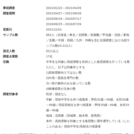
事前調査
2021/01/22～2021/04/26
調査期間
2021/04/27～2021/06/28
2020/06/18～2020/07/17
2019/06/25～2019/07/29
更新日
2021/11/01
サンプル数
862人（北海道／東北／北関東／首都圏／甲信越・北陸／東海
／近畿／中国・四国／九州・沖縄を含む全国調査における総サ
ンプル数24,212人）
規定人数
50人以上
調査企業数
17社
定義
中学生を対象に高校受験を目的とした集団授業を行っている塾
ただし、以下は対象外とする
1)高校受験向けではない塾
2)中高一貫校生専門の塾
3)一部の教科のみを扱っている塾
4)映像授業が主体の塾
調査対象者
性別：指定なし
年齢：現役中学生を持つ保護者：男性32歳～69歳、女性30歳
～69歳／現役高校生を持つ保護者：男性35歳～69歳、女性33
歳～69歳
地域：北関東（茨城県、栃木県、群馬県）
条件：高校受験を対象とする集団塾に通年通学している（した
ことのある）現役中学生/高校生の保護者