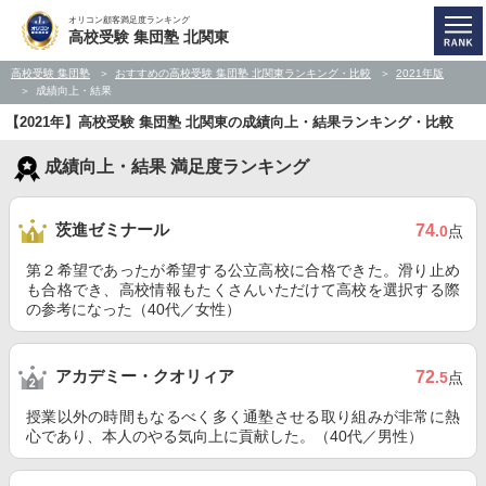
オリコン顧客満足度ランキング
高校受験 集団塾 北関東
高校受験 集団塾
おすすめの高校受験 集団塾 北関東ランキング・比較
2021年版
成績向上・結果
【2021年】高校受験 集団塾 北関東の成績向上・結果ランキング・比較
成績向上・結果 満足度ランキング
茨進ゼミナール
74
.0
点
第２希望であったが希望する公立高校に合格できた。滑り止め
も合格でき、高校情報もたくさんいただけて高校を選択する際
の参考になった（40代／女性）
アカデミー・クオリィア
72
.5
点
授業以外の時間もなるべく多く通塾させる取り組みが非常に熱
心であり、本人のやる気向上に貢献した。（40代／男性）