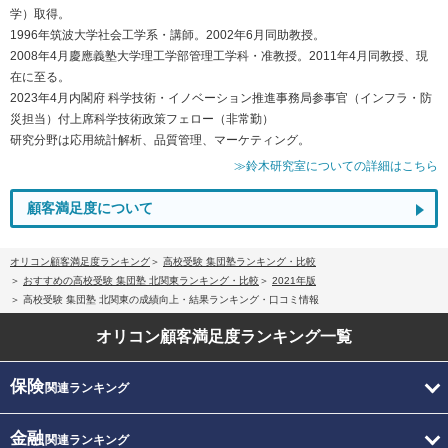
学）取得。
1996年筑波大学社会工学系・講師。2002年6月同助教授。
2008年4月慶應義塾大学理工学部管理工学科・准教授。2011年4月同教授、現
在に至る。
2023年4月内閣府 科学技術・イノベーション推進事務局参事官（インフラ・防
災担当）付上席科学技術政策フェロー（非常勤）
研究分野は応用統計解析、品質管理、マーケティング。
≫鈴木研究室についての詳細はこちら
顧客満足度について
オリコン顧客満足度ランキング
高校受験 集団塾ランキング・比較
おすすめの高校受験 集団塾 北関東ランキング・比較
2021年版
高校受験 集団塾 北関東の成績向上・結果ランキング・口コミ情報
オリコン顧客満足度
ランキング一覧
保険
関連ランキング
金融
関連ランキング