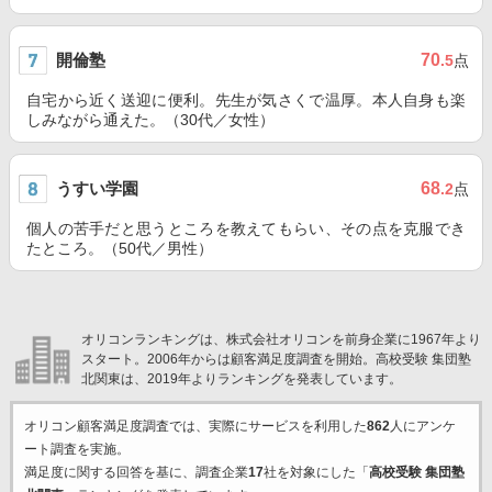
開倫塾
70
.5
点
自宅から近く送迎に便利。先生が気さくで温厚。本人自身も楽
しみながら通えた。（30代／女性）
うすい学園
68
.2
点
個人の苦手だと思うところを教えてもらい、その点を克服でき
たところ。（50代／男性）
オリコンランキングは、株式会社オリコンを前身企業に1967年より
スタート。2006年からは顧客満足度調査を開始。高校受験 集団塾
北関東は、2019年よりランキングを発表しています。
オリコン顧客満足度調査では、実際にサービスを利用した
862
人にアンケ
ート調査を実施。
満足度に関する回答を基に、調査企業
17
社を対象にした「
高校受験 集団塾