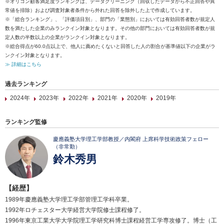
※オリコン顧客満足度ランキングは、データクリーニング（回収したデータから不正回答や異
常値を排除）および調査対象者条件から外れた回答を除外した上で作成しています。
※「総合ランキング」、「評価項目別」、部門の「業態別」においては有効回答者数が規定人
数を満たした企業のみランクイン対象となります。その他の部門においては有効回答者数が規
定人数の半数以上の企業がランクイン対象となります。
※総合得点が60.0点以上で、他人に薦めたくないと回答した人の割合が基準値以下の企業がラ
ンクイン対象となります。
≫ 詳細はこちら
過去ランキング
2024年
2023年
2022年
2021年
2020年
2019年
ランキング監修
慶應義塾大学理工学部教授／内閣府 上席科学技術政策フェロー
（非常勤）
鈴木秀男
【経歴】
1989年慶應義塾大学理工学部管理工学科卒業。
1992年ロチェスター大学経営大学院修士課程修了。
1996年東京工業大学大学院理工学研究科博士課程経営工学専攻修了。博士（工