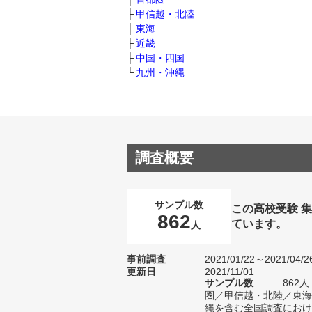
甲信越・北陸
東海
近畿
中国・四国
九州・沖縄
調査概要
サンプル数
この高校受験 
862
ています。
人
事前調査
2021/01/22～2021/04/2
更新日
2021/11/01
サンプル数
862
圏／甲信越・北陸／東海
縄を含む全国調査における