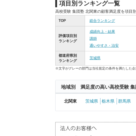
項目別ランキング一覧
高校受験 集団塾 北関東の顧客満足度を項目
TOP
総合ランキング
成績向上・結果
評価項目別
講師
ランキング
通いやすさ・治安
都道府県別
茨城県
ランキング
※文字がグレーの部門は当社規定の条件を満たした企
地域別 満足度の高い高校受験 集
北関東
茨城県
栃木県
群馬県