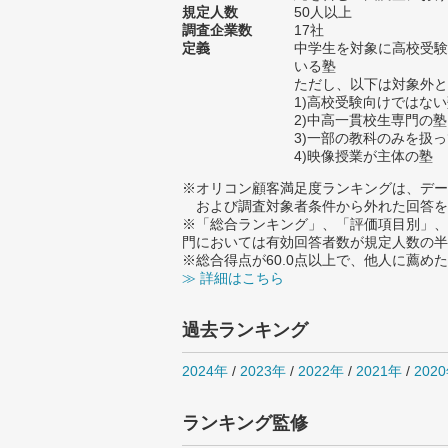
規定人数
50人以上
調査企業数
17社
定義
中学生を対象に高校受験
いる塾
ただし、以下は対象外と
1)高校受験向けではな
2)中高一貫校生専門の塾
3)一部の教科のみを扱
4)映像授業が主体の塾
※オリコン顧客満足度ランキングは、デー
および調査対象者条件から外れた回答を
※「総合ランキング」、「評価項目別」、
門においては有効回答者数が規定人数の半
※総合得点が60.0点以上で、他人に薦
≫ 詳細はこちら
過去ランキング
2024年
/
2023年
/
2022年
/
2021年
/
202
ランキング監修