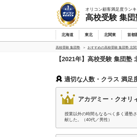
オリコン顧客満足度ランキ
高校受験 集団
北海道
東北
北関東
首都
高校受験 集団塾
おすすめの高校受験 集団塾 北
【2021年】高校受験 集団
適切な人数・クラス 満足
アカデミー・クオリ
授業以外の時間もなるべく多く通塾
献した。（40代／男性）