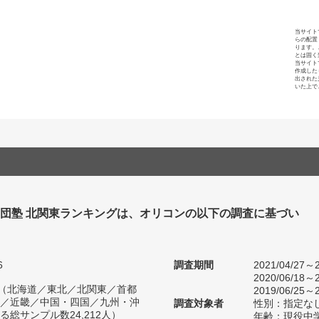
当サイト
らの配置
ります。
とは固く
当サイト
作成した
出された
いた上で
集団塾 北関東ランキングは、オリコンの以下の調査に基づい
6
調査期間
2021/04/27～2
2020/06/18～2
人（北海道／東北／北関東／首都
2019/06/25～2
／近畿／中国・四国／九州・沖
調査対象者
性別：指定な
総サンプル数24,212人）
年齢：現役中学