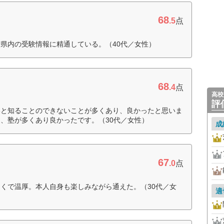
68
.5
点
県内の受験情報に精通している。（40代／女性）
68
.4
点
高校
評
いと知ることのできないことが多くあり、良かったと思いま
、塾が多くあり良かったです。（30代／女性）
成
67
.0
点
くで温厚。本人自身も楽しみながら通えた。（30代／女
適