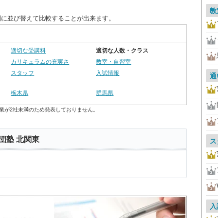
教
別に並び替えて比較することが出来ます。
適切な受講料
適切な人数・クラス
カリキュラムの充実さ
教室・自習室
スタッフ
入試情報
通
栃木県
群馬県
業が2社未満のため発表しておりません。
団塾 北関東
ス
入