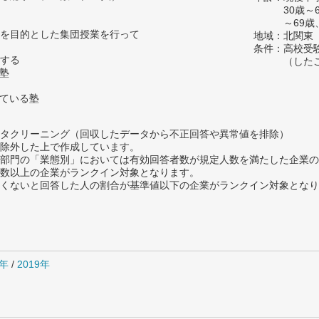
30歳
～69歳
を目的とした集団授業を行って
地域：北関東
条件：高校受
する
（した
い塾
っている塾
タクリーニング（回収したデータから不正回答や異常値を排除）
除外した上で作成しています。
部門の「業態別」においては有効回答者数が規定人数を満たした企業の
数以上の企業がランクイン対象となります。
めたくないと回答した人の割合が基準値以下の企業がランクイン対象とな
0年
/
2019年