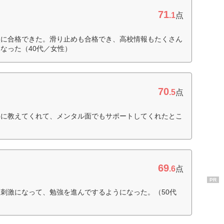
71
.1
点
校に合格できた。滑り止めも合格でき、高校情報もたくさん
なった（40代／女性）
70
.5
点
寧に教えてくれて、メンタル面でもサポートしてくれたとこ
69
.6
点
PR
刺激になって、勉強を進んでするようになった。（50代