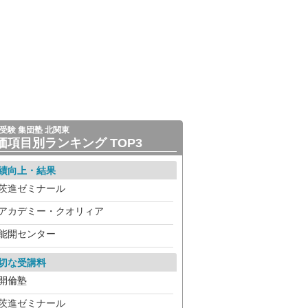
受験 集団塾 北関東
価項目別ランキング TOP3
績向上・結果
茨進ゼミナール
アカデミー・クオリィア
能開センター
切な受講料
開倫塾
茨進ゼミナール