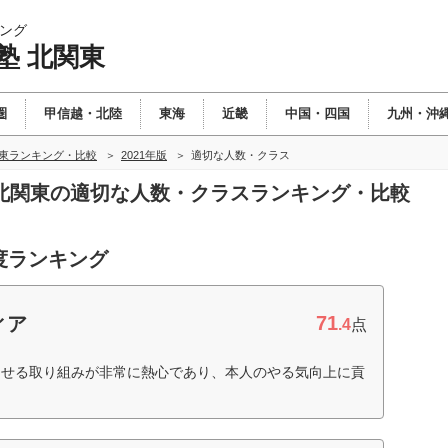
ング
塾 北関東
圏
甲信越・北陸
東海
近畿
中国・四国
九州・沖
関東ランキング・比較
2021年版
適切な人数・クラス
塾 北関東の適切な人数・クラスランキング・比較
度ランキング
71
ィア
.4
点
させる取り組みが非常に熱心であり、本人のやる気向上に貢