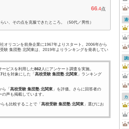
66
.4
点
適
らい、その点を克服できたところ。（50代／男性）
オリコンを前身企業に1967年よりスタート。2006年から
験 集団塾 北関東は、2019年よりランキングを発表してい
講
サービスを利用した
862
人にアンケート調査を実施。
17
社を対象にした「
高校受験 集団塾 北関東
」ランキング
から「
高校受験 集団塾 北関東
」を評価。さらに回答者の
ーの声も掲載しています。
カ
からも比較することで「
高校受験 集団塾 北関東
」選びにお