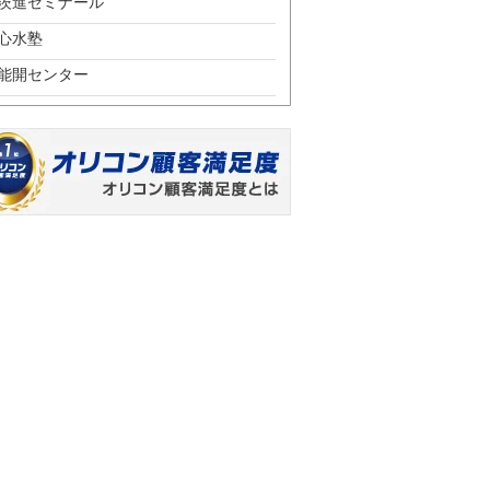
茨進ゼミナール
心水塾
能開センター