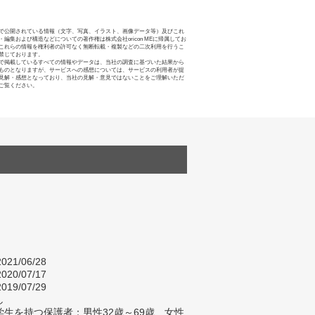
で公開されている情報（文字、写真、イラスト、画像データ等）及びこれ
・編集および構造などについての著作権は株式会社oricon MEに帰属してお
これらの情報を権利者の許可なく無断転載・複製などの二次利用を行うこ
禁じております。
で掲載しているすべての情報やデータは、当社の調査に基づいた結果から
ものとなりますが、サービスへの感想については、サービスの利用者が提
見解・感想となっており、当社の見解・意見ではないことをご理解いただ
ご覧ください。
021/06/28
020/07/17
019/07/29
し
生を持つ保護者：男性32歳～69歳、女性