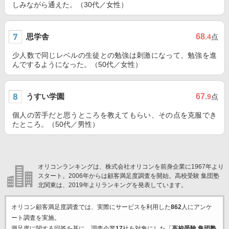
しみながら通えた。（30代／女性）
思学舎
68
.4
点
少人数で同じレベルの生徒との勉強は刺激になって、勉強を進
んでするようになった。（50代／女性）
うすい学園
67
.9
点
個人の苦手だと思うところを教えてもらい、その点を克服でき
たところ。（50代／男性）
オリコンランキングは、株式会社オリコンを前身企業に1967年より
スタート。2006年からは顧客満足度調査を開始。高校受験 集団塾
北関東は、2019年よりランキングを発表しています。
オリコン顧客満足度調査では、実際にサービスを利用した
862
人にアンケ
ート調査を実施。
満足度に関する回答を基に、調査企業
17
社を対象にした「
高校受験 集団塾