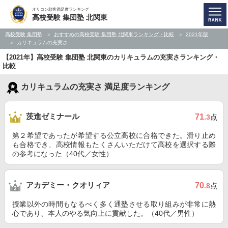
オリコン顧客満足度ランキング
高校受験 集団塾 北関東
高校受験 集団塾
おすすめの高校受験 集団塾 北関東ランキング・比較
2021年版
カリキュラムの充実さ
【2021年】高校受験 集団塾 北関東のカリキュラムの充実さランキング・
比較
カリキュラムの充実さ 満足度ランキング
茨進ゼミナール
71
.3
点
第２希望であったが希望する公立高校に合格できた。滑り止め
も合格でき、高校情報もたくさんいただけて高校を選択する際
の参考になった（40代／女性）
アカデミー・クオリィア
70
.8
点
授業以外の時間もなるべく多く通塾させる取り組みが非常に熱
心であり、本人のやる気向上に貢献した。（40代／男性）