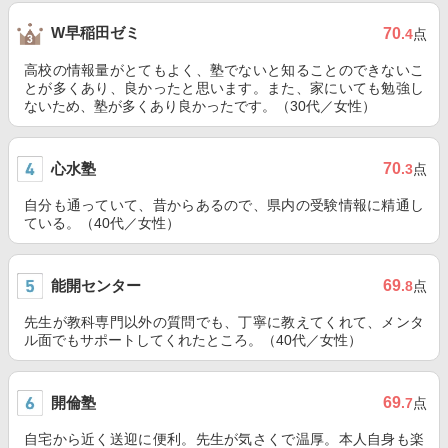
W早稲田ゼミ
70
.4
点
高校の情報量がとてもよく、塾でないと知ることのできないこ
とが多くあり、良かったと思います。また、家にいても勉強し
ないため、塾が多くあり良かったです。（30代／女性）
心水塾
70
.3
点
自分も通っていて、昔からあるので、県内の受験情報に精通し
ている。（40代／女性）
能開センター
69
.8
点
先生が教科専門以外の質問でも、丁寧に教えてくれて、メンタ
ル面でもサポートしてくれたところ。（40代／女性）
開倫塾
69
.7
点
自宅から近く送迎に便利。先生が気さくで温厚。本人自身も楽