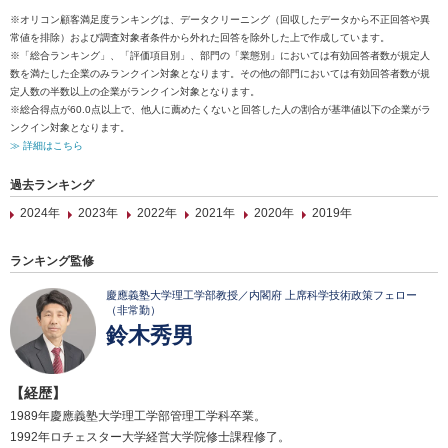
※オリコン顧客満足度ランキングは、データクリーニング（回収したデータから不正回答や異
常値を排除）および調査対象者条件から外れた回答を除外した上で作成しています。
※「総合ランキング」、「評価項目別」、部門の「業態別」においては有効回答者数が規定人
数を満たした企業のみランクイン対象となります。その他の部門においては有効回答者数が規
定人数の半数以上の企業がランクイン対象となります。
※総合得点が60.0点以上で、他人に薦めたくないと回答した人の割合が基準値以下の企業がラ
ンクイン対象となります。
≫ 詳細はこちら
過去ランキング
2024年
2023年
2022年
2021年
2020年
2019年
ランキング監修
慶應義塾大学理工学部教授／内閣府 上席科学技術政策フェロー
（非常勤）
鈴木秀男
【経歴】
1989年慶應義塾大学理工学部管理工学科卒業。
1992年ロチェスター大学経営大学院修士課程修了。