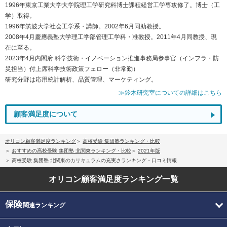
1996年東京工業大学大学院理工学研究科博士課程経営工学専攻修了。博士（工
学）取得。
1996年筑波大学社会工学系・講師。2002年6月同助教授。
2008年4月慶應義塾大学理工学部管理工学科・准教授。2011年4月同教授、現
在に至る。
2023年4月内閣府 科学技術・イノベーション推進事務局参事官（インフラ・防
災担当）付上席科学技術政策フェロー（非常勤）
研究分野は応用統計解析、品質管理、マーケティング。
≫鈴木研究室についての詳細はこちら
顧客満足度について
オリコン顧客満足度ランキング
高校受験 集団塾ランキング・比較
おすすめの高校受験 集団塾 北関東ランキング・比較
2021年版
高校受験 集団塾 北関東のカリキュラムの充実さランキング・口コミ情報
オリコン顧客満足度
ランキング一覧
保険
関連ランキング