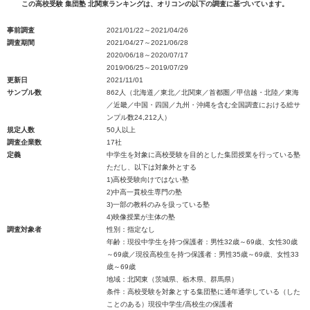
この高校受験 集団塾 北関東ランキングは、オリコンの以下の調査に基づいています。
事前調査
2021/01/22～2021/04/26
調査期間
2021/04/27～2021/06/28
2020/06/18～2020/07/17
2019/06/25～2019/07/29
更新日
2021/11/01
サンプル数
862人（北海道／東北／北関東／首都圏／甲信越・北陸／東海
／近畿／中国・四国／九州・沖縄を含む全国調査における総サ
ンプル数24,212人）
規定人数
50人以上
調査企業数
17社
定義
中学生を対象に高校受験を目的とした集団授業を行っている塾
ただし、以下は対象外とする
1)高校受験向けではない塾
2)中高一貫校生専門の塾
3)一部の教科のみを扱っている塾
4)映像授業が主体の塾
調査対象者
性別：指定なし
年齢：現役中学生を持つ保護者：男性32歳～69歳、女性30歳
～69歳／現役高校生を持つ保護者：男性35歳～69歳、女性33
歳～69歳
地域：北関東（茨城県、栃木県、群馬県）
条件：高校受験を対象とする集団塾に通年通学している（した
ことのある）現役中学生/高校生の保護者