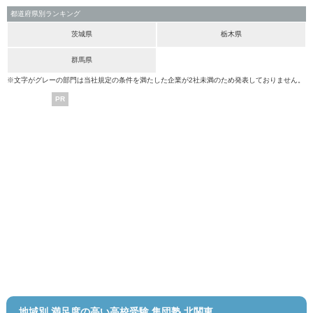
都道府県別ランキング
茨城県
栃木県
群馬県
※文字がグレーの部門は当社規定の条件を満たした企業が2社未満のため発表しておりません。
PR
地域別 満足度の高い高校受験 集団塾 北関東