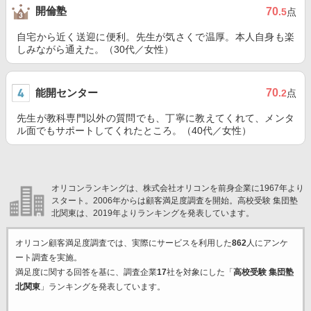
開倫塾
70
.5
点
自宅から近く送迎に便利。先生が気さくで温厚。本人自身も楽
しみながら通えた。（30代／女性）
能開センター
70
.2
点
先生が教科専門以外の質問でも、丁寧に教えてくれて、メンタ
ル面でもサポートしてくれたところ。（40代／女性）
オリコンランキングは、株式会社オリコンを前身企業に1967年より
スタート。2006年からは顧客満足度調査を開始。高校受験 集団塾
北関東は、2019年よりランキングを発表しています。
オリコン顧客満足度調査では、実際にサービスを利用した
862
人にアンケ
ート調査を実施。
満足度に関する回答を基に、調査企業
17
社を対象にした「
高校受験 集団塾
北関東
」ランキングを発表しています。