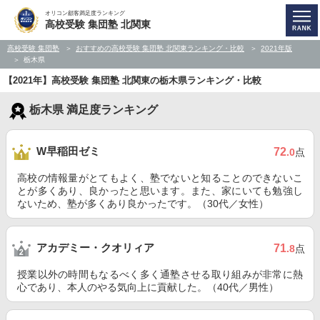
オリコン顧客満足度ランキング
高校受験 集団塾 北関東
高校受験 集団塾
おすすめの高校受験 集団塾 北関東ランキング・比較
2021年版
栃木県
【2021年】高校受験 集団塾 北関東の栃木県ランキング・比較
栃木県 満足度ランキング
W早稲田ゼミ
72
.0
点
高校の情報量がとてもよく、塾でないと知ることのできないこ
とが多くあり、良かったと思います。また、家にいても勉強し
ないため、塾が多くあり良かったです。（30代／女性）
アカデミー・クオリィア
71
.8
点
授業以外の時間もなるべく多く通塾させる取り組みが非常に熱
心であり、本人のやる気向上に貢献した。（40代／男性）