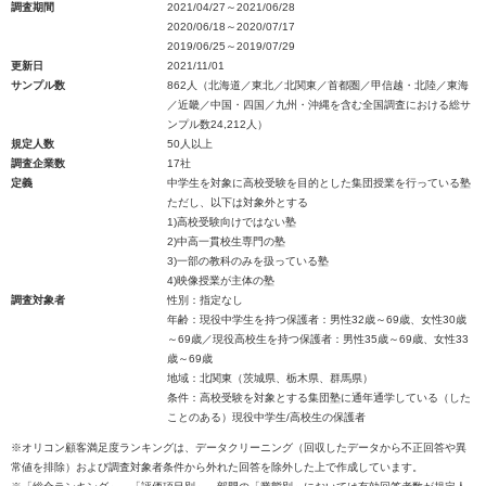
調査期間
2021/04/27～2021/06/28
2020/06/18～2020/07/17
2019/06/25～2019/07/29
更新日
2021/11/01
サンプル数
862人（北海道／東北／北関東／首都圏／甲信越・北陸／東海
／近畿／中国・四国／九州・沖縄を含む全国調査における総サ
ンプル数24,212人）
規定人数
50人以上
調査企業数
17社
定義
中学生を対象に高校受験を目的とした集団授業を行っている塾
ただし、以下は対象外とする
1)高校受験向けではない塾
2)中高一貫校生専門の塾
3)一部の教科のみを扱っている塾
4)映像授業が主体の塾
調査対象者
性別：指定なし
年齢：現役中学生を持つ保護者：男性32歳～69歳、女性30歳
～69歳／現役高校生を持つ保護者：男性35歳～69歳、女性33
歳～69歳
地域：北関東（茨城県、栃木県、群馬県）
条件：高校受験を対象とする集団塾に通年通学している（した
ことのある）現役中学生/高校生の保護者
※オリコン顧客満足度ランキングは、データクリーニング（回収したデータから不正回答や異
常値を排除）および調査対象者条件から外れた回答を除外した上で作成しています。