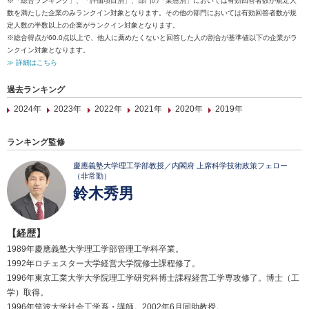
※「総合ランキング」、「評価項目別」、部門の「業態別」においては有効回答者数が規定人
数を満たした企業のみランクイン対象となります。その他の部門においては有効回答者数が規
定人数の半数以上の企業がランクイン対象となります。
※総合得点が60.0点以上で、他人に薦めたくないと回答した人の割合が基準値以下の企業がラ
ンクイン対象となります。
≫ 詳細はこちら
過去ランキング
2024年
2023年
2022年
2021年
2020年
2019年
ランキング監修
慶應義塾大学理工学部教授／内閣府 上席科学技術政策フェロー
（非常勤）
鈴木秀男
【経歴】
1989年慶應義塾大学理工学部管理工学科卒業。
1992年ロチェスター大学経営大学院修士課程修了。
1996年東京工業大学大学院理工学研究科博士課程経営工学専攻修了。博士（工
学）取得。
1996年筑波大学社会工学系・講師。2002年6月同助教授。