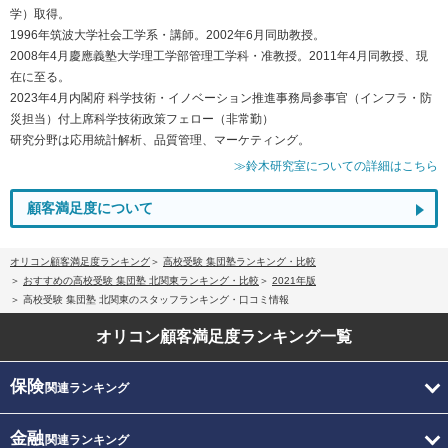
学）取得。
1996年筑波大学社会工学系・講師。2002年6月同助教授。
2008年4月慶應義塾大学理工学部管理工学科・准教授。2011年4月同教授、現
在に至る。
2023年4月内閣府 科学技術・イノベーション推進事務局参事官（インフラ・防
災担当）付上席科学技術政策フェロー（非常勤）
研究分野は応用統計解析、品質管理、マーケティング。
≫鈴木研究室についての詳細はこちら
顧客満足度について
オリコン顧客満足度ランキング
高校受験 集団塾ランキング・比較
おすすめの高校受験 集団塾 北関東ランキング・比較
2021年版
高校受験 集団塾 北関東のスタッフランキング・口コミ情報
オリコン顧客満足度
ランキング一覧
保険
関連ランキング
金融
関連ランキング