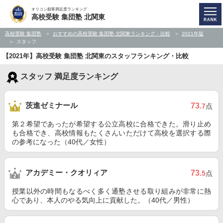
オリコン顧客満足度ランキング
高校受験 集団塾 北関東
高校受験 集団塾
おすすめの高校受験 集団塾 北関東ランキング・比較
2021年版
スタッフ
【2021年】高校受験 集団塾 北関東のスタッフランキング・比較
スタッフ 満足度ランキング
茨進ゼミナール
73
.7
点
第２希望であったが希望する公立高校に合格できた。滑り止め
も合格でき、高校情報もたくさんいただけて高校を選択する際
の参考になった（40代／女性）
アカデミー・クオリィア
73
.5
点
授業以外の時間もなるべく多く通塾させる取り組みが非常に熱
心であり、本人のやる気向上に貢献した。（40代／男性）