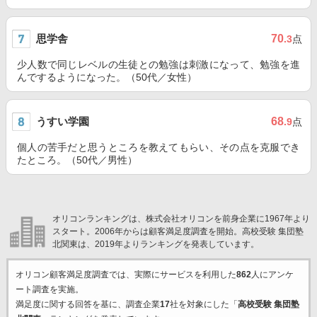
思学舎
70
.3
点
少人数で同じレベルの生徒との勉強は刺激になって、勉強を進
んでするようになった。（50代／女性）
うすい学園
68
.9
点
個人の苦手だと思うところを教えてもらい、その点を克服でき
たところ。（50代／男性）
オリコンランキングは、株式会社オリコンを前身企業に1967年より
スタート。2006年からは顧客満足度調査を開始。高校受験 集団塾
北関東は、2019年よりランキングを発表しています。
オリコン顧客満足度調査では、実際にサービスを利用した
862
人にアンケ
ート調査を実施。
満足度に関する回答を基に、調査企業
17
社を対象にした「
高校受験 集団塾