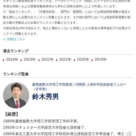
※オリコン顧客満足度ランキングは、データクリーニング（回収したデータから不正回答や異
常値を排除）および調査対象者条件から外れた回答を除外した上で作成しています。
※「総合ランキング」、「評価項目別」、部門の「業態別」においては有効回答者数が規定人
数を満たした企業のみランクイン対象となります。その他の部門においては有効回答者数が規
定人数の半数以上の企業がランクイン対象となります。
※総合得点が60.0点以上で、他人に薦めたくないと回答した人の割合が基準値以下の企業がラ
ンクイン対象となります。
≫ 詳細はこちら
過去ランキング
2024年
2023年
2022年
2021年
2020年
2019年
ランキング監修
慶應義塾大学理工学部教授／内閣府 上席科学技術政策フェロー
（非常勤）
鈴木秀男
【経歴】
1989年慶應義塾大学理工学部管理工学科卒業。
1992年ロチェスター大学経営大学院修士課程修了。
1996年東京工業大学大学院理工学研究科博士課程経営工学専攻修了。博士（工