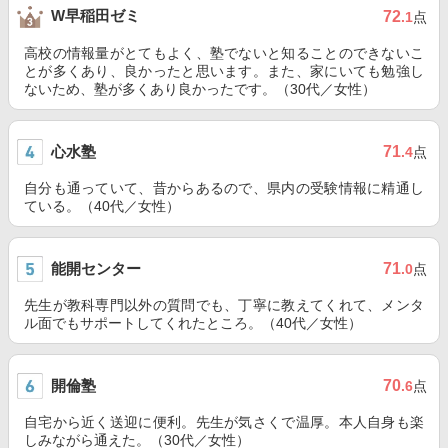
W早稲田ゼミ
72
.1
点
高校の情報量がとてもよく、塾でないと知ることのできないこ
とが多くあり、良かったと思います。また、家にいても勉強し
ないため、塾が多くあり良かったです。（30代／女性）
心水塾
71
.4
点
自分も通っていて、昔からあるので、県内の受験情報に精通し
ている。（40代／女性）
能開センター
71
.0
点
先生が教科専門以外の質問でも、丁寧に教えてくれて、メンタ
ル面でもサポートしてくれたところ。（40代／女性）
開倫塾
70
.6
点
自宅から近く送迎に便利。先生が気さくで温厚。本人自身も楽
しみながら通えた。（30代／女性）