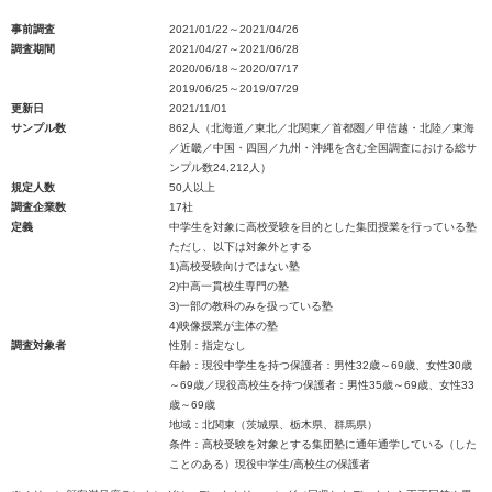
事前調査
2021/01/22～2021/04/26
調査期間
2021/04/27～2021/06/28
2020/06/18～2020/07/17
2019/06/25～2019/07/29
更新日
2021/11/01
サンプル数
862人（北海道／東北／北関東／首都圏／甲信越・北陸／東海
／近畿／中国・四国／九州・沖縄を含む全国調査における総サ
ンプル数24,212人）
規定人数
50人以上
調査企業数
17社
定義
中学生を対象に高校受験を目的とした集団授業を行っている塾
ただし、以下は対象外とする
1)高校受験向けではない塾
2)中高一貫校生専門の塾
3)一部の教科のみを扱っている塾
4)映像授業が主体の塾
調査対象者
性別：指定なし
年齢：現役中学生を持つ保護者：男性32歳～69歳、女性30歳
～69歳／現役高校生を持つ保護者：男性35歳～69歳、女性33
歳～69歳
地域：北関東（茨城県、栃木県、群馬県）
条件：高校受験を対象とする集団塾に通年通学している（した
ことのある）現役中学生/高校生の保護者