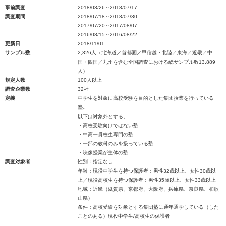
事前調査
2018/03/26～2018/07/17
調査期間
2018/07/18～2018/07/30
2017/07/20～2017/08/07
2016/08/15～2016/08/22
更新日
2018/11/01
サンプル数
2,326人（北海道／首都圏／甲信越・北陸／東海／近畿／中
国・四国／九州を含む全国調査における総サンプル数13,889
人）
規定人数
100人以上
調査企業数
32社
定義
中学生を対象に高校受験を目的とした集団授業を行っている
塾。
以下は対象外とする。
・高校受験向けではない塾
・中高一貫校生専門の塾
・一部の教科のみを扱っている塾
・映像授業が主体の塾
調査対象者
性別：指定なし
年齢：現役中学生を持つ保護者：男性32歳以上、女性30歳以
上／現役高校生を持つ保護者：男性35歳以上、女性33歳以上
地域：近畿（滋賀県、京都府、大阪府、兵庫県、奈良県、和歌
山県）
条件：高校受験を対象とする集団塾に通年通学している（した
ことのある）現役中学生/高校生の保護者