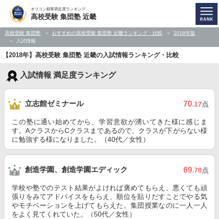
オリコン顧客満足度ランキング
高校受験 集団塾 近畿
高校受験 集団塾
おすすめの高校受験 集団塾 近畿ランキング・比較
2018年版
入試情報
【2018年】高校受験 集団塾 近畿の入試情報ランキング・比較
入試情報 満足度ランキング
立志館ゼミナール
70
.17
点
この塾に通い始めてから、学習意欲が湧いてきた様に感じま
す。AクラスからCクラスまであるので、クラスが下がらない様
に勉強する様になりました。（40代／女性）
創造学園、創造学園エディック
69
.78
点
学校や塾でのテスト結果がよければ褒めてもらえ、悪くても頑
張りをみてアドバイスをもらえ、順位を貼りだすことでやる気
やモチベーションを上げてもらえた。集団授業なのに一人一人
をよく見てくれていた。（50代／女性）