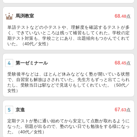
馬渕教室
68
.48
点
単語テストなどの小テストや、理解度を確認するテストが多
く、できていないところは残って補習もしてくれた。学校の定
期テスト対策も、学校ごとにあり、出題傾向もつかんでくれて
いた。（40代／女性）
第一ゼミナール
68
.45
点
受験後半などは、ほとんど休みなどなく塾が開いている状態
で、自習室も解放はさされていた。先生方もずっと出てこられ
たし、受験当日は駅などで見送りもしてくれていた。（50代／
女性）
京進
67
.63
点
定期テストが塾に通い始めてから安定して点数が取れるように
なった。宿題が出るので、塾のない日でも勉強をする様になっ
た。（40代／女性）