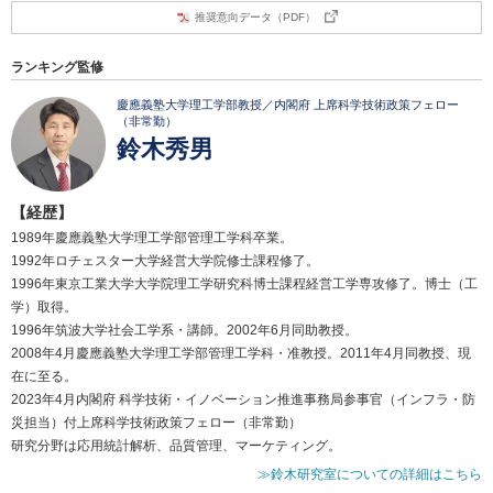
推奨意向データ（PDF）
ランキング監修
慶應義塾大学理工学部教授／内閣府 上席科学技術政策フェロー
（非常勤）
鈴木秀男
【経歴】
1989年慶應義塾大学理工学部管理工学科卒業。
1992年ロチェスター大学経営大学院修士課程修了。
1996年東京工業大学大学院理工学研究科博士課程経営工学専攻修了。博士（工
学）取得。
1996年筑波大学社会工学系・講師。2002年6月同助教授。
2008年4月慶應義塾大学理工学部管理工学科・准教授。2011年4月同教授、現
在に至る。
2023年4月内閣府 科学技術・イノベーション推進事務局参事官（インフラ・防
災担当）付上席科学技術政策フェロー（非常勤）
研究分野は応用統計解析、品質管理、マーケティング。
≫鈴木研究室についての詳細はこちら