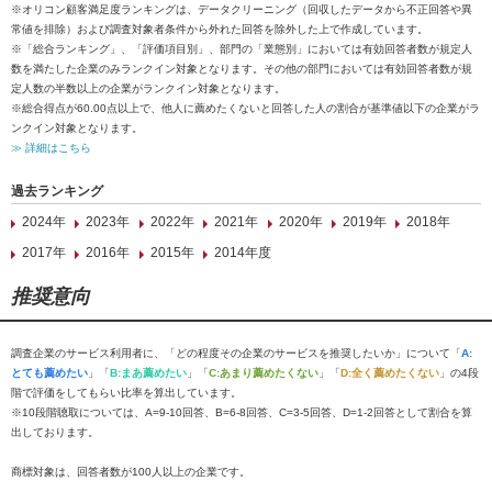
※オリコン顧客満足度ランキングは、データクリーニング（回収したデータから不正回答や異
常値を排除）および調査対象者条件から外れた回答を除外した上で作成しています。
※「総合ランキング」、「評価項目別」、部門の「業態別」においては有効回答者数が規定人
数を満たした企業のみランクイン対象となります。その他の部門においては有効回答者数が規
定人数の半数以上の企業がランクイン対象となります。
※総合得点が60.00点以上で、他人に薦めたくないと回答した人の割合が基準値以下の企業がラ
ンクイン対象となります。
≫ 詳細はこちら
過去ランキング
2024年
2023年
2022年
2021年
2020年
2019年
2018年
2017年
2016年
2015年
2014年度
推奨意向
調査企業のサービス利用者に、「どの程度その企業のサービスを推奨したいか」について「
A:
とても薦めたい
」「
B:まあ薦めたい
」「
C:あまり薦めたくない
」「
D:全く薦めたくない
」の4段
階で評価をしてもらい比率を算出しています。
※10段階聴取については、A=9-10回答、B=6-8回答、C=3-5回答、D=1-2回答として割合を算
出しております。
商標対象は、回答者数が100人以上の企業です。