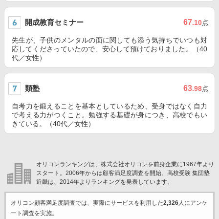
開成教育セミナー
67
.10
点
先生が、子供のメンタルの面に関しても添う気持ちでいつも対
応してくださっていたので、安心して預けておりました。（40
代／女性）
類塾
63
.98
点
自考力を鍛えることを基本としているため、受身ではなく自力
で考える力がつくこと。勉強する基礎が身につき、高校でもい
きている。（40代／女性）
オリコンランキングは、株式会社オリコンを前身企業に1967年より
スタート。2006年からは顧客満足度調査を開始。高校受験 集団塾
近畿は、2014年よりランキングを発表しています。
オリコン顧客満足度調査では、実際にサービスを利用した
2,326
人にアンケ
ート調査を実施。