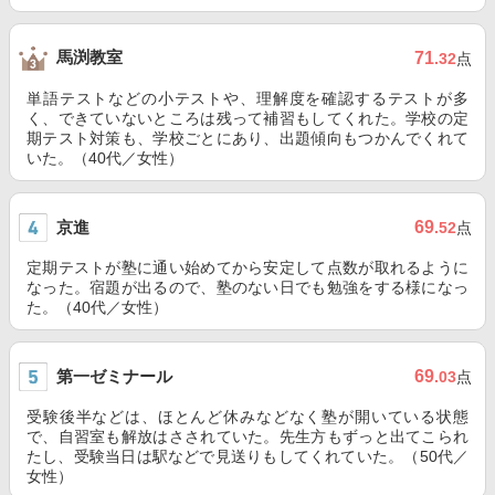
馬渕教室
71
.32
点
単語テストなどの小テストや、理解度を確認するテストが多
く、できていないところは残って補習もしてくれた。学校の定
期テスト対策も、学校ごとにあり、出題傾向もつかんでくれて
いた。（40代／女性）
京進
69
.52
点
定期テストが塾に通い始めてから安定して点数が取れるように
なった。宿題が出るので、塾のない日でも勉強をする様になっ
た。（40代／女性）
第一ゼミナール
69
.03
点
受験後半などは、ほとんど休みなどなく塾が開いている状態
で、自習室も解放はさされていた。先生方もずっと出てこられ
たし、受験当日は駅などで見送りもしてくれていた。（50代／
女性）