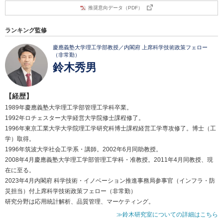
推奨意向データ（PDF）
ランキング監修
慶應義塾大学理工学部教授／内閣府 上席科学技術政策フェロー
（非常勤）
鈴木秀男
【経歴】
1989年慶應義塾大学理工学部管理工学科卒業。
1992年ロチェスター大学経営大学院修士課程修了。
1996年東京工業大学大学院理工学研究科博士課程経営工学専攻修了。博士（工
学）取得。
1996年筑波大学社会工学系・講師。2002年6月同助教授。
2008年4月慶應義塾大学理工学部管理工学科・准教授。2011年4月同教授、現
在に至る。
2023年4月内閣府 科学技術・イノベーション推進事務局参事官（インフラ・防
災担当）付上席科学技術政策フェロー（非常勤）
研究分野は応用統計解析、品質管理、マーケティング。
≫鈴木研究室についての詳細はこちら