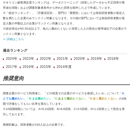
※オリコン顧客満足度ランキングは、データクリーニング（回収したデータから不正回答や異
常値を排除）および調査対象者条件から外れた回答を除外した上で作成しています。
※「総合ランキング」、「評価項目別」、部門の「業態別」においては有効回答者数が規定人
数を満たした企業のみランクイン対象となります。その他の部門においては有効回答者数が規
定人数の半数以上の企業がランクイン対象となります。
※総合得点が60.00点以上で、他人に薦めたくないと回答した人の割合が基準値以下の企業がラ
ンクイン対象となります。
≫ 詳細はこちら
過去ランキング
2024年
2023年
2022年
2021年
2020年
2019年
2018年
2017年
2016年
2015年
2014年度
推奨意向
調査企業のサービス利用者に、「どの程度その企業のサービスを推奨したいか」について「
A:
とても薦めたい
」「
B:まあ薦めたい
」「
C:あまり薦めたくない
」「
D:全く薦めたくない
」の4段
階で評価をしてもらい比率を算出しています。
※10段階聴取については、A=9-10回答、B=6-8回答、C=3-5回答、D=1-2回答として割合を算
出しております。
商標対象は、回答者数が100人以上の企業です。