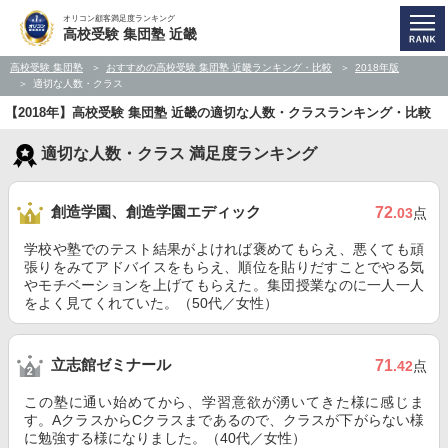
オリコン顧客満足度ランキング
高校受験 集団塾 近畿
高校受験 集団塾
おすすめの高校受験 集団塾 近畿ランキング・比較
2018年版
適切な人数・クラス
【2018年】高校受験 集団塾 近畿の適切な人数・クラスランキング・比較
適切な人数・クラス 満足度ランキング
創造学園、創造学園エディック
72
.03
点
学校や塾でのテスト結果がよければ褒めてもらえ、悪くても頑
張りをみてアドバイスをもらえ、順位を貼りだすことでやる気
やモチベーションを上げてもらえた。集団授業なのに一人一人
をよく見てくれていた。（50代／女性）
立志館ゼミナール
71
.42
点
この塾に通い始めてから、学習意欲が湧いてきた様に感じま
す。AクラスからCクラスまであるので、クラスが下がらない様
に勉強する様になりました。（40代／女性）