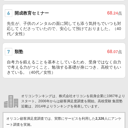
開成教育セミナー
68
.24
点
先生が、子供のメンタルの面に関しても添う気持ちでいつも対
応してくださっていたので、安心して預けておりました。（40
代／女性）
類塾
68
.07
点
自考力を鍛えることを基本としているため、受身ではなく自力
で考える力がつくこと。勉強する基礎が身につき、高校でもい
きている。（40代／女性）
オリコンランキングは、株式会社オリコンを前身企業に1967年より
スタート。2006年からは顧客満足度調査を開始。高校受験 集団塾
近畿は、2014年よりランキングを発表しています。
オリコン顧客満足度調査では、実際にサービスを利用した
2,326
人にアンケ
ート調査を実施。