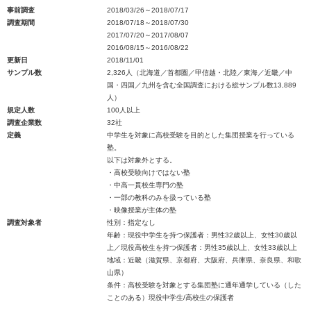
事前調査
2018/03/26～2018/07/17
調査期間
2018/07/18～2018/07/30
2017/07/20～2017/08/07
2016/08/15～2016/08/22
更新日
2018/11/01
サンプル数
2,326人（北海道／首都圏／甲信越・北陸／東海／近畿／中
国・四国／九州を含む全国調査における総サンプル数13,889
人）
規定人数
100人以上
調査企業数
32社
定義
中学生を対象に高校受験を目的とした集団授業を行っている
塾。
以下は対象外とする。
・高校受験向けではない塾
・中高一貫校生専門の塾
・一部の教科のみを扱っている塾
・映像授業が主体の塾
調査対象者
性別：指定なし
年齢：現役中学生を持つ保護者：男性32歳以上、女性30歳以
上／現役高校生を持つ保護者：男性35歳以上、女性33歳以上
地域：近畿（滋賀県、京都府、大阪府、兵庫県、奈良県、和歌
山県）
条件：高校受験を対象とする集団塾に通年通学している（した
ことのある）現役中学生/高校生の保護者