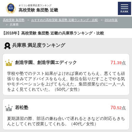
オリコン顧客満足度ランキング
高校受験 集団塾 近畿
高校受験 集団塾
おすすめの高校受験 集団塾 近畿ランキング・比較
2018年版
兵庫県
【2018年】高校受験 集団塾 近畿の兵庫県ランキング・比較
兵庫県 満足度ランキング
創造学園、創造学園エディック
71
.39
点
学校や塾でのテスト結果がよければ褒めてもらえ、悪くても頑
張りをみてアドバイスをもらえ、順位を貼りだすことでやる気
やモチベーションを上げてもらえた。集団授業なのに一人一人
をよく見てくれていた。（50代／女性）
若松塾
70
.52
点
夏期講習の際、部活の兼ね合いで遅れるときなどの対応もきち
んとしてくれて授業してくれる。（40代／女性）