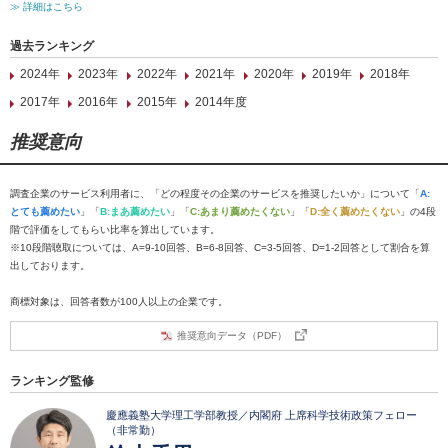
≫ 詳細はこちら
過去ランキング
2024年
2023年
2022年
2021年
2020年
2019年
2018年
2017年
2016年
2015年
2014年度
推奨意向
調査企業のサービス利用者に、「どの程度その企業のサービスを推奨したいか」について「
A:
とても薦めたい
」「
B:まあ薦めたい
」「
C:あまり薦めたくない
」「
D:全く薦めたくない
」の4段
階で評価をしてもらい比率を算出しています。
※10段階聴取については、A=9-10回答、B=6-8回答、C=3-5回答、D=1-2回答として割合を算
出しております。
商標対象は、回答者数が100人以上の企業です。
推奨意向データ（PDF）
ランキング監修
慶應義塾大学理工学部教授／内閣府 上席科学技術政策フェロー
（非常勤）