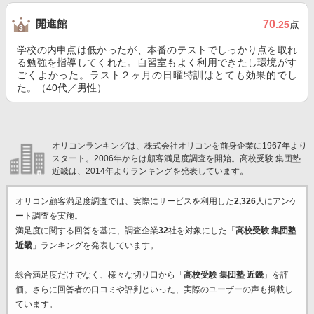
開進館
70
.25
点
学校の内申点は低かったが、本番のテストでしっかり点を取れ
る勉強を指導してくれた。自習室もよく利用できたし環境がす
ごくよかった。ラスト２ヶ月の日曜特訓はとても効果的でし
た。（40代／男性）
オリコンランキングは、株式会社オリコンを前身企業に1967年より
スタート。2006年からは顧客満足度調査を開始。高校受験 集団塾
近畿は、2014年よりランキングを発表しています。
オリコン顧客満足度調査では、実際にサービスを利用した
2,326
人にアンケ
ート調査を実施。
満足度に関する回答を基に、調査企業
32
社を対象にした「
高校受験 集団塾
近畿
」ランキングを発表しています。
総合満足度だけでなく、様々な切り口から「
高校受験 集団塾 近畿
」を評
価。さらに回答者の口コミや評判といった、実際のユーザーの声も掲載し
ています。