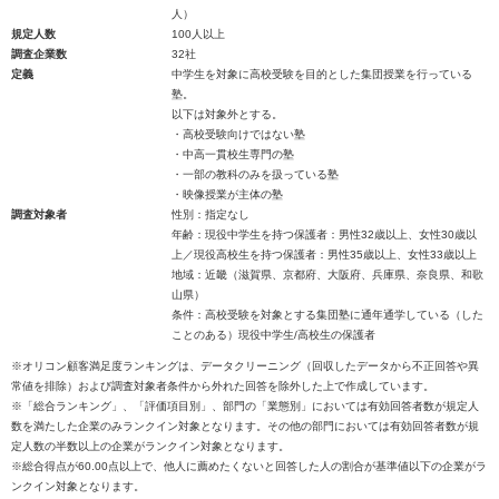
人）
規定人数
100人以上
調査企業数
32社
定義
中学生を対象に高校受験を目的とした集団授業を行っている
塾。
以下は対象外とする。
・高校受験向けではない塾
・中高一貫校生専門の塾
・一部の教科のみを扱っている塾
・映像授業が主体の塾
調査対象者
性別：指定なし
年齢：現役中学生を持つ保護者：男性32歳以上、女性30歳以
上／現役高校生を持つ保護者：男性35歳以上、女性33歳以上
地域：近畿（滋賀県、京都府、大阪府、兵庫県、奈良県、和歌
山県）
条件：高校受験を対象とする集団塾に通年通学している（した
ことのある）現役中学生/高校生の保護者
※オリコン顧客満足度ランキングは、データクリーニング（回収したデータから不正回答や異
常値を排除）および調査対象者条件から外れた回答を除外した上で作成しています。
※「総合ランキング」、「評価項目別」、部門の「業態別」においては有効回答者数が規定人
数を満たした企業のみランクイン対象となります。その他の部門においては有効回答者数が規
定人数の半数以上の企業がランクイン対象となります。
※総合得点が60.00点以上で、他人に薦めたくないと回答した人の割合が基準値以下の企業がラ
ンクイン対象となります。