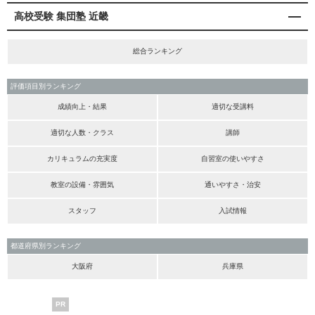
高校受験 集団塾 近畿
総合ランキング
評価項目別ランキング
成績向上・結果
適切な受講料
適切な人数・クラス
講師
カリキュラムの充実度
自習室の使いやすさ
教室の設備・雰囲気
通いやすさ・治安
スタッフ
入試情報
都道府県別ランキング
大阪府
兵庫県
PR