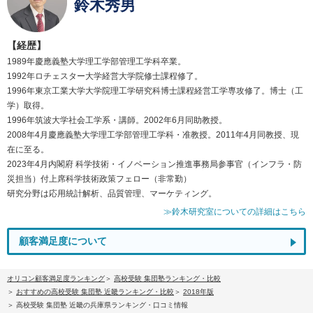
鈴木秀男
【経歴】
1989年慶應義塾大学理工学部管理工学科卒業。
1992年ロチェスター大学経営大学院修士課程修了。
1996年東京工業大学大学院理工学研究科博士課程経営工学専攻修了。博士（工
学）取得。
1996年筑波大学社会工学系・講師。2002年6月同助教授。
2008年4月慶應義塾大学理工学部管理工学科・准教授。2011年4月同教授、現
在に至る。
2023年4月内閣府 科学技術・イノベーション推進事務局参事官（インフラ・防
災担当）付上席科学技術政策フェロー（非常勤）
研究分野は応用統計解析、品質管理、マーケティング。
≫鈴木研究室についての詳細はこちら
顧客満足度について
オリコン顧客満足度ランキング
高校受験 集団塾ランキング・比較
おすすめの高校受験 集団塾 近畿ランキング・比較
2018年版
高校受験 集団塾 近畿の兵庫県ランキング・口コミ情報