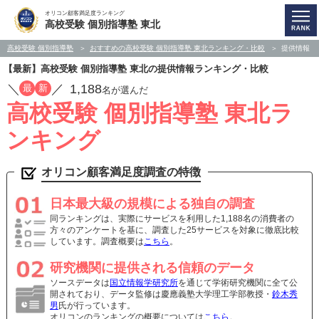
オリコン顧客満足度ランキング
高校受験 個別指導塾 東北
高校受験 個別指導塾
おすすめの高校受験 個別指導塾 東北ランキング・比較
提供情報
【最新】高校受験 個別指導塾 東北の提供情報ランキング・比較
／
／
1,188
最
新
名が選んだ
高校受験 個別指導塾 東北ラ
ンキング
オリコン顧客満足度調査の特徴
日本最大級の規模による独自の調査
同ランキングは、実際にサービスを利用した1,188名の消費者の
方々のアンケートを基に、調査した25サービスを対象に徹底比較
しています。調査概要は
こちら
。
研究機関に提供される信頼のデータ
ソースデータは
国立情報学研究所
を通じて学術研究機関に全て公
開されており、データ監修は慶應義塾大学理工学部教授・
鈴木秀
男
氏が行っています。
オリコンのランキングの概要については
こちら
。