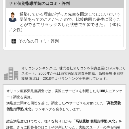
ナビ個別指導学院の口コミ・評判
通塾している理由がずっと先生を固定してほしいという
要望あってのことだったので、比較的同じ先生に習うこ
とができてリラックスした状態で学習できた。（40代
／女性）
その他の口コミ・評判
オリコンランキングは、株式会社オリコンを前身企業に1967年より
スタート。2006年からは顧客満足度調査を開始。高校受験 個別指
導塾 東北は、2018年よりランキングを発表しています。
オリコン顧客満足度調査では、実際にサービスを利用した
1,188
人にアンケ
ート調査を実施。
満足度に関する回答を基に、調査した
25
サービスを対象にした「
高校受験
個別指導塾 東北
」ランキングを発表しています。
総合満足度だけでなく、様々な切り口から「
高校受験 個別指導塾 東北
」を
評価。さらに回答者の口コミや評判といった、実際のユーザーの声も掲載