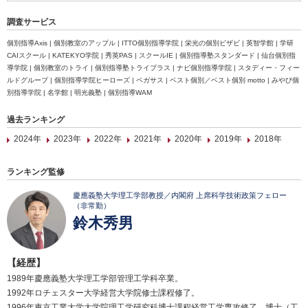
調査サービス
個別指導Axis | 個別教室のアップル | ITTO個別指導学院 | 栄光の個別ビザビ | 英智学館 | 学研
CAIスクール | KATEKYO学院 | 秀英PAS | スクールIE | 個別指導塾スタンダード | 仙台個別指
導学院 | 個別教室のトライ | 個別指導塾トライプラス | ナビ個別指導学院 | スタディー・フィー
ルドグループ | 個別指導学院ヒーローズ | ペガサス | ベスト個別／ベスト個別 motto | みやび個
別指導学院 | 名学館 | 明光義塾 | 個別指導WAM
過去ランキング
2024年
2023年
2022年
2021年
2020年
2019年
2018年
ランキング監修
慶應義塾大学理工学部教授／内閣府 上席科学技術政策フェロー
（非常勤）
鈴木秀男
【経歴】
1989年慶應義塾大学理工学部管理工学科卒業。
1992年ロチェスター大学経営大学院修士課程修了。
1996年東京工業大学大学院理工学研究科博士課程経営工学専攻修了。博士（工