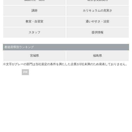
講師
カリキュラムの充実さ
教室・自習室
通いやすさ・治安
スタッフ
提供情報
都道府県別ランキング
宮城県
福島県
※文字がグレーの部門は当社規定の条件を満たした企業が2社未満のため発表しておりません。
PR