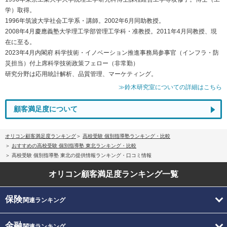
学）取得。
1996年筑波大学社会工学系・講師。2002年6月同助教授。
2008年4月慶應義塾大学理工学部管理工学科・准教授。2011年4月同教授、現
在に至る。
2023年4月内閣府 科学技術・イノベーション推進事務局参事官（インフラ・防
災担当）付上席科学技術政策フェロー（非常勤）
研究分野は応用統計解析、品質管理、マーケティング。
≫鈴木研究室についての詳細はこちら
顧客満足度について
オリコン顧客満足度ランキング
高校受験 個別指導塾ランキング・比較
おすすめの高校受験 個別指導塾 東北ランキング・比較
高校受験 個別指導塾 東北の提供情報ランキング・口コミ情報
オリコン顧客満足度
ランキング一覧
保険
関連ランキング
金融
関連ランキング