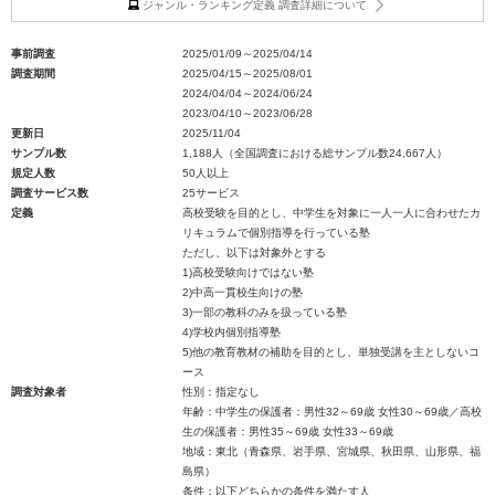
ジャンル・ランキング定義 調査詳細について
事前調査
2025/01/09～2025/04/14
調査期間
2025/04/15～2025/08/01
2024/04/04～2024/06/24
2023/04/10～2023/06/28
更新日
2025/11/04
サンプル数
1,188人（全国調査における総サンプル数24,667人）
規定人数
50人以上
調査サービス数
25サービス
定義
高校受験を目的とし、中学生を対象に一人一人に合わせたカ
リキュラムで個別指導を行っている塾
ただし、以下は対象外とする
1)高校受験向けではない塾
2)中高一貫校生向けの塾
3)一部の教科のみを扱っている塾
4)学校内個別指導塾
5)他の教育教材の補助を目的とし、単独受講を主としないコ
ース
調査対象者
性別：指定なし
年齢：中学生の保護者：男性32～69歳 女性30～69歳／高校
生の保護者：男性35～69歳 女性33～69歳
地域：東北（青森県、岩手県、宮城県、秋田県、山形県、福
島県）
条件：以下どちらかの条件を満たす人