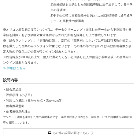
1)高校受験を目的とした個別指導塾に通年通学している中学
生の保護者
2)中学生の時に高校受験を目的とした個別指導塾に通年通学
していた高校生の保護者
※オリコン顧客満足度ランキングは、データクリーニング（回収したデータから不正回答や異
常値を排除）および調査対象者条件から外れた回答を除外した上で作成しています。
※「総合ランキング」、「評価項目別」、部門の「業態別」においては有効回答者数が規定人
数を満たした企業のみランクイン対象となります。その他の部門においては有効回答者数が規
定人数の半数以上の企業がランクイン対象となります。
※総合得点が60.0点以上で、他人に薦めたくないと回答した人の割合が基準値以下の企業がラ
ンクイン対象となります。
≫ 詳細はこちら
設問内容
・総合満足度
・評価項目（小項目）
・利用した感想（良かった点・悪かった点）
・他者推奨意向
・他者推奨意向理由
アンケート調査を実施した際の質問事項です。満足度評価項目のほか、該当サービスの利用状況や検討内
容を質問しています。
その他の設問内容はこちら