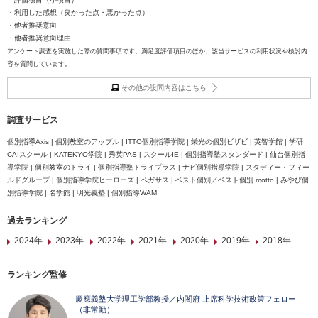
・利用した感想（良かった点・悪かった点）
・他者推奨意向
・他者推奨意向理由
アンケート調査を実施した際の質問事項です。満足度評価項目のほか、該当サービスの利用状況や検討内
容を質問しています。
その他の設問内容はこちら
調査サービス
個別指導Axis | 個別教室のアップル | ITTO個別指導学院 | 栄光の個別ビザビ | 英智学館 | 学研
CAIスクール | KATEKYO学院 | 秀英PAS | スクールIE | 個別指導塾スタンダード | 仙台個別指
導学院 | 個別教室のトライ | 個別指導塾トライプラス | ナビ個別指導学院 | スタディー・フィー
ルドグループ | 個別指導学院ヒーローズ | ペガサス | ベスト個別／ベスト個別 motto | みやび個
別指導学院 | 名学館 | 明光義塾 | 個別指導WAM
過去ランキング
2024年
2023年
2022年
2021年
2020年
2019年
2018年
ランキング監修
慶應義塾大学理工学部教授／内閣府 上席科学技術政策フェロー
（非常勤）