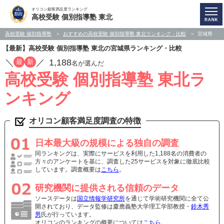
オリコン顧客満足度ランキング
高校受験 個別指導塾 東北
高校受験 個別指導塾
おすすめの高校受験 個別指導塾 東北ランキング・比較
宮城県
【最新】高校受験 個別指導塾 東北の宮城県ランキング・比較
／
／
1,188
最
新
名が選んだ
高校受験 個別指導塾 東北ラ
ンキング
オリコン顧客満足度調査の特徴
日本最大級の規模による独自の調査
同ランキングは、実際にサービスを利用した1,188名の消費者の
方々のアンケートを基に、調査した25サービスを対象に徹底比較
しています。調査概要は
こちら
。
研究機関に提供される信頼のデータ
ソースデータは
国立情報学研究所
を通じて学術研究機関に全て公
開されており、データ監修は慶應義塾大学理工学部教授・
鈴木秀
男
氏が行っています。
オリコンのランキングの概要については
こちら
。