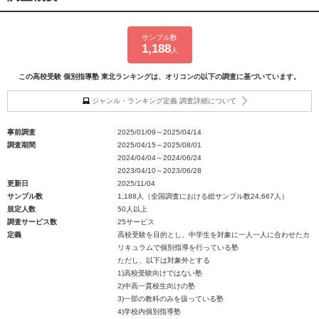
サンプル数
1,188
人
この高校受験 個別指導塾 東北ランキングは、オリコンの以下の調査に基づいています。
ジャンル・ランキング定義 調査詳細について
事前調査
2025/01/09～2025/04/14
調査期間
2025/04/15～2025/08/01
2024/04/04～2024/06/24
2023/04/10～2023/06/28
更新日
2025/11/04
サンプル数
1,188人（全国調査における総サンプル数24,667人）
規定人数
50人以上
調査サービス数
25サービス
定義
高校受験を目的とし、中学生を対象に一人一人に合わせたカ
リキュラムで個別指導を行っている塾
ただし、以下は対象外とする
1)高校受験向けではない塾
2)中高一貫校生向けの塾
3)一部の教科のみを扱っている塾
4)学校内個別指導塾