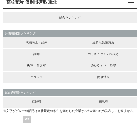
高校受験 個別指導塾 東北
総合ランキング
評価項目別ランキング
成績向上・結果
適切な受講費用
講師
カリキュラムの充実さ
教室・自習室
通いやすさ・治安
スタッフ
提供情報
都道府県別ランキング
宮城県
福島県
※文字がグレーの部門は当社規定の条件を満たした企業が2社未満のため発表しておりません。
PR