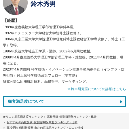
鈴木秀男
【経歴】
1989年慶應義塾大学理工学部管理工学科卒業。
1992年ロチェスター大学経営大学院修士課程修了。
1996年東京工業大学大学院理工学研究科博士課程経営工学専攻修了。博士（工
学）取得。
1996年筑波大学社会工学系・講師。2002年6月同助教授。
2008年4月慶應義塾大学理工学部管理工学科・准教授。2011年4月同教授、現
在に至る。
2023年4月内閣府 科学技術・イノベーション推進事務局参事官（インフラ・防
災担当）付上席科学技術政策フェロー（非常勤）
研究分野は応用統計解析、品質管理、マーケティング。
≫鈴木研究室についての詳細はこちら
顧客満足度について
オリコン顧客満足度ランキング
高校受験 個別指導塾ランキング・比較
おすすめの高校受験 個別指導塾 東北ランキング・比較
高校受験 個別指導塾 東北の宮城県ランキング・口コミ情報