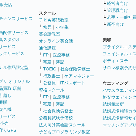
└
経営者向け
販売店
└
管理職向け
スクール
└
若手・一般社
テナンスサービス
子ども英語教室
└
新卒向け
└
幼児
｜
小学生
画配信サービス
英会話教室
真スタジオ
美容
オンライン英会話
サービス
ブライダルエス
通信講座
ックサービス
フェイシャルエ
└
FP
｜
医療事務
ボディエステ
└
宅建
｜
簿記
ナル作品限定型
サロン検索予約
└
TOEIC
｜
社会保険労務士
└
行政書士
｜
ケアマネジャー
プリ オリジナル
└
公務員
｜
ITパスポート
ウエディング
品買取 店舗
資格スクール
ハウスウエディ
引越し
└
FP
｜
医療事務
格安ウエディン
通販
└
宅建
｜
簿記
結婚相談所
複合機
└
社会保険労務士
結婚式場相談カ
サービス
公務員試験予備校
結婚式場情報サ
 小売
法人向け英会話スクール
マッチングアプ
守りGPS
子どもプログラミング教室