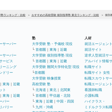
導塾ランキング・比較
おすすめの高校受験 個別指導塾 東北ランキング・比較
個別
塾
人材
ーサーバー
大学受験 塾・予備校 現役
就活エージェン
└
首都圏
｜
東海
｜
近畿
就活サイト
ーサーバー
大学受験 個別指導塾 現役
逆求人型就活サ
サービス
└
首都圏
｜
東海
｜
近畿
アルバイト情報
リーニング
大学受験 難関大学特化型 現役
転職サイト
ンドリー
└
首都圏
転職サイト 女性
大学受験 映像授業
転職スカウトサ
｜
東海
｜
近畿
高校受験 塾
転職エージェン
ット
└
北海道
｜
東北
｜
北関東
看護師転職
｜
東海
｜
近畿
└
首都圏
｜
甲信越・北陸
介護転職
ーパー
└
東海
｜
近畿
｜
中国・四国
ハイクラス・
リバリー
└
九州・沖縄
ミドルクラス転