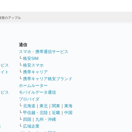
教室のアップル
通信
ト
スマホ・携帯通信サービス
└
格安SIM
ービス
└
格安スマホ
サイト
└
携帯キャリア
└
携帯キャリア格安ブランド
ホームルーター
ービス
モバイルデータ通信
ト
プロバイダ
└
北海道
｜
東北
｜
関東
｜
東海
└
甲信越・北陸
｜
近畿
｜
中国
└
四国
｜
九州・沖縄
職
└
広域企業