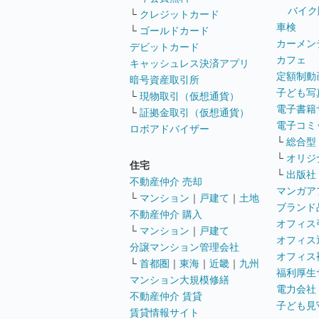
バイク
└
クレジットカード
車検
└
ゴールドカード
カーメン
デビットカード
カフェ
キャッシュレス決済アプリ
定額制動
暗号資産取引所
子ども写
└
現物取引（仮想通貨）
電子書籍
└
証拠金取引（仮想通貨）
電子コミ
ロボアドバイザー
└
総合型
└
オリジ
住宅
└
出版社
不動産仲介 売却
マンガア
└
マンション
｜
戸建て
｜
土地
ブランド
不動産仲介 購入
オフィス
└
マンション
｜
戸建て
オフィス
分譲マンション管理会社
オフィス
└
首都圏
｜
東海
｜
近畿
｜
九州
福利厚生
マンション大規模修繕
電力会社
不動産仲介 賃貸
子ども見
賃貸情報サイト