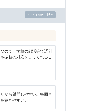
16
コメント総数：
件
業なので、学校の部活等で遅刻
長や振替の対応をしてくれるこ
制だから質問しやすい。毎回合
係を築きやすい。