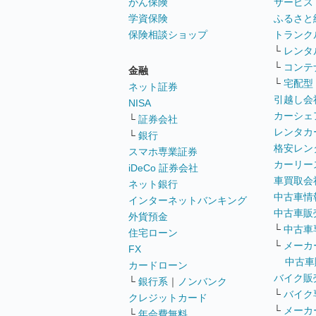
がん保険
サービス
学資保険
ふるさと
保険相談ショップ
トランク
└
レンタ
└
コンテ
金融
└
宅配型
ネット証券
引越し会
NISA
カーシェ
└
証券会社
レンタカ
└
銀行
格安レン
スマホ専業証券
カーリー
iDeCo 証券会社
車買取会
ネット銀行
中古車情
インターネットバンキング
中古車販
外貨預金
└
中古車
住宅ローン
└
メーカ
FX
中古車
カードローン
バイク販
└
銀行系
｜
ノンバンク
└
バイク
クレジットカード
└
メーカ
└
年会費無料