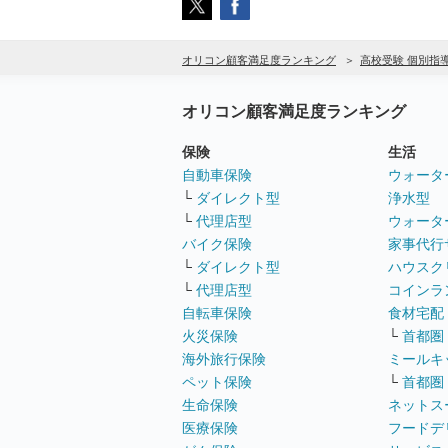
オリコン顧客満足度ランキング
高校受験 個別指
オリコン顧客満足度ランキング
保険
生活
自動車保険
ウォータ
└
ダイレクト型
浄水型
└
代理店型
ウォータ
バイク保険
家事代行
└
ダイレクト型
ハウスク
└
代理店型
コインラ
自転車保険
食材宅配
火災保険
└
首都圏
海外旅行保険
ミールキ
ペット保険
└
首都圏
生命保険
ネットス
医療保険
フードデ