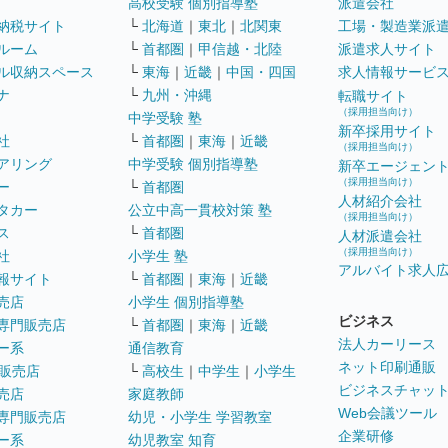
高校受験 個別指導塾
派遣会社
納税サイト
└
北海道
｜
東北
｜
北関東
工場・製造業派
ルーム
└
首都圏
｜
甲信越・北陸
派遣求人サイト
ル収納スペース
└
東海
｜
近畿
｜
中国・四国
求人情報サービ
ナ
└
九州・沖縄
転職サイト
（採用担当向け）
中学受験 塾
新卒採用サイト
社
└
首都圏
｜
東海
｜
近畿
（採用担当向け）
アリング
中学受験 個別指導塾
新卒エージェン
（採用担当向け）
ー
└
首都圏
人材紹介会社
タカー
公立中高一貫校対策 塾
（採用担当向け）
ス
└
首都圏
人材派遣会社
（採用担当向け）
社
小学生 塾
アルバイト求人
報サイト
└
首都圏
｜
東海
｜
近畿
売店
小学生 個別指導塾
ビジネス
専門販売店
└
首都圏
｜
東海
｜
近畿
法人カーリース
ー系
通信教育
ネット印刷通販
販売店
└
高校生
｜
中学生
｜
小学生
ビジネスチャッ
売店
家庭教師
Web会議ツール
専門販売店
幼児・小学生 学習教室
企業研修
ー系
幼児教室 知育