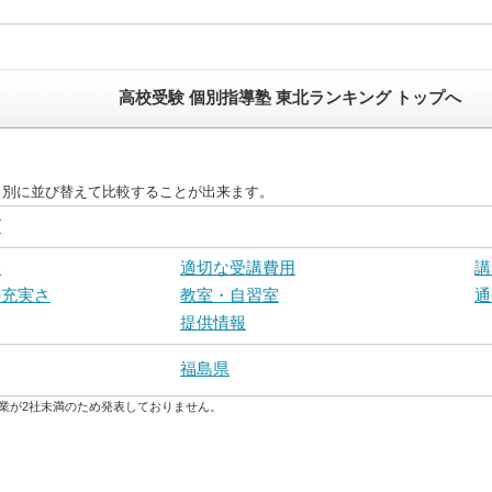
高校受験 個別指導塾 東北ランキング トップへ
目別に並び替えて比較することが出来ます。
グ
果
適切な受講費用
講
の充実さ
教室・自習室
通
提供情報
福島県
業が2社未満のため発表しておりません。