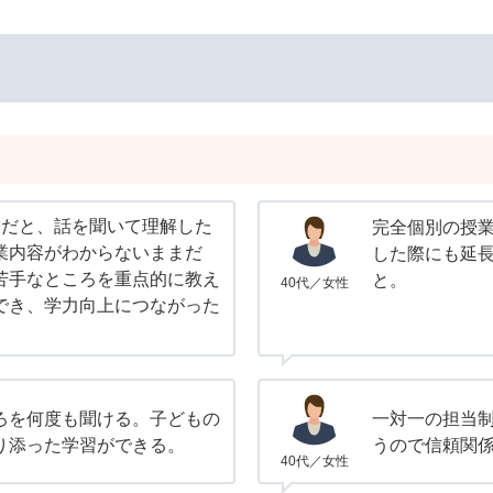
業だと、話を聞いて理解した
完全個別の授
業内容がわからないままだ
した際にも延
苦手なところを重点的に教え
と。
40代／女性
でき、学力向上につながった
ろを何度も聞ける。子どもの
一対一の担当
り添った学習ができる。
うので信頼関
40代／女性