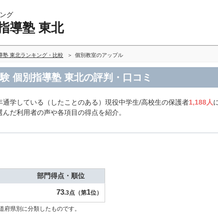
ング
指導塾 東北
導塾 東北ランキング・比較
個別教室のアップル
験 個別指導塾 東北の評判・口コミ
年通学している（したことのある）現役中学生/高校生の保護者
1,188人
選んだ利用者の声や各項目の得点を紹介。
部門得点・順位
73
1
.3点（第
位）
道府県別に分類したものです。