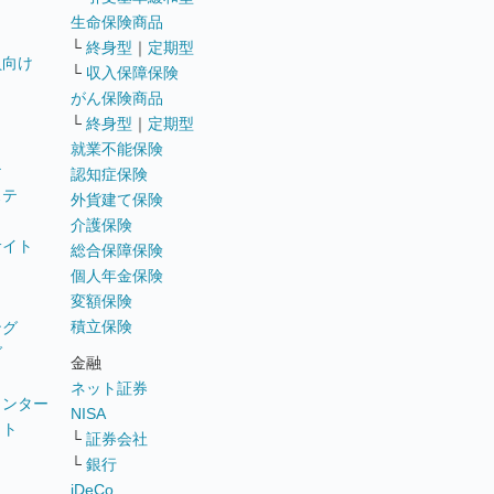
生命保険商品
└
終身型
｜
定期型
員向け
└
収入保障保険
がん保険商品
└
終身型
｜
定期型
就業不能保険
テ
認知症保険
ステ
外貨建て保険
介護保険
サイト
総合保障保険
個人年金保険
変額保険
積立保険
ング
グ
金融
ネット証券
ウンター
NISA
イト
└
証券会社
リ
└
銀行
iDeCo