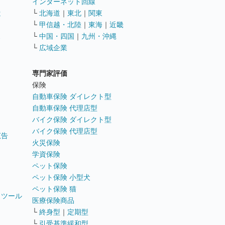
インターネット回線
遣
└
北海道
｜
東北
｜
関東
└
甲信越・北陸
｜
東海
｜
近畿
ス
└
中国・四国
｜
九州・沖縄
└
広域企業
専門家評価
ト
保険
自動車保険 ダイレクト型
自動車保険 代理店型
バイク保険 ダイレクト型
バイク保険 代理店型
広告
火災保険
学資保険
ペット保険
ペット保険 小型犬
ペット保険 猫
トツール
医療保険商品
└
終身型
｜
定期型
└
引受基準緩和型