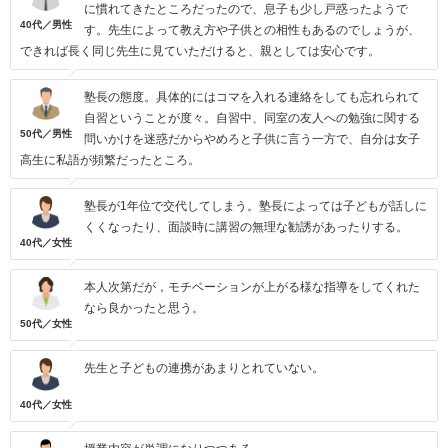
に慣れてきたところだったので、息子も少し戸惑ったようで
40代／男性
す。先生によって教え方や子供との相性もあるのでしょうが、
できれば長く同じ先生に見ていただけると、親としては安心です。
塾長の態度。具体的にはコマを入れる連絡をしても忘れられて
自習ということが度々。自習中、同室の友人への勉強に関する
50代／男性
問いかけを迷惑だからやめろと子供に言う一方で、自分は女子
高生に私語が頻繁だったところ。
塾長が1年位で交代してしまう。塾長によっては子どもが話しに
くくなったり、面談時に講習の無理な勧誘があったりする。
40代／女性
本人次第だが，モチベーションが上がる様な指導をしてくれた
なら良かったと思う。
50代／女性
先生と子どもの連携があまりとれていない。
40代／女性