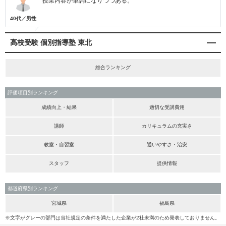
授業内容が単調になりつつある。
40代／男性
高校受験 個別指導塾 東北
総合ランキング
評価項目別ランキング
成績向上・結果
適切な受講費用
講師
カリキュラムの充実さ
教室・自習室
通いやすさ・治安
スタッフ
提供情報
都道府県別ランキング
宮城県
福島県
※文字がグレーの部門は当社規定の条件を満たした企業が2社未満のため発表しておりません。