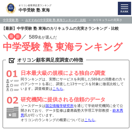
オリコン顧客満足度ランキング
中学受験 塾 東海
中学受験 塾
おすすめの中学受験 塾 東海ランキング・比較
カリキュラムの充実さ
【最新】中学受験 塾 東海のカリキュラムの充実さランキング・比較
／
／
589
最
新
名が選んだ
中学受験 塾 東海ランキング
オリコン顧客満足度調査の特徴
日本最大級の規模による独自の調査
同ランキングは、実際にサービスを利用した589名の消費者の方々
のアンケートを基に、調査した13サービスを対象に徹底比較して
います。調査概要は
こちら
。
研究機関に提供される信頼のデータ
ソースデータは
国立情報学研究所
を通じて学術研究機関に全て公
開されており、データ監修は慶應義塾大学理工学部教授・
鈴木秀
男
氏が行っています。
オリコンのランキングの概要については
こちら
。