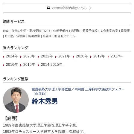
その他の設問内容はこちら
調査サービス
eisu | 京進の中学・高校受験 TOP∑ | 佐鳴予備校 | 志門塾 | 秀英予備校 | Ｚ会進学教室 | 日能研
| 野田塾 | 浜学園 | 馬渕教室 | 名進研 | 明倫ゼミナール
過去ランキング
2024年
2023年
2022年
2021年
2020年
2019年
2017年
2016年
2015年
2014-2015年
ランキング監修
慶應義塾大学理工学部教授／内閣府 上席科学技術政策フェロー
（非常勤）
鈴木秀男
【経歴】
1989年慶應義塾大学理工学部管理工学科卒業。
1992年ロチェスター大学経営大学院修士課程修了。