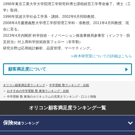
1996年東京工業大学大学院理工学研究科博士課程経営工学専攻修了。博士（工
学）取得。
1996年筑波大学社会工学系・講師。2002年6月同助教授。
2008年4月慶應義塾大学理工学部管理工学科・准教授。2011年4月同教授、現
在に至る。
2023年4月内閣府 科学技術・イノベーション推進事務局参事官（インフラ・防
災担当）付上席科学技術政策フェロー（非常勤）
研究分野は応用統計解析、品質管理、マーケティング。
≫鈴木研究室についての詳細はこちら
顧客満足度について
オリコン顧客満足度ランキング
中学受験 塾ランキング・比較
おすすめの中学受験 塾 東海ランキング・比較
中学受験 塾 東海のカリキュラムの充実さランキング・口コミ情報
オリコン顧客満足度
ランキング一覧
保険
関連ランキング