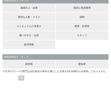
評価項目別ランキング
成績向上・結果
適切な受講費用
適切な人数・クラス
講師
カリキュラムの充実さ
教室・自習室
通いやすさ・治安
スタッフ
提供情報
都道府県別ランキング
静岡県
愛知県
※文字がグレーの部門は当社規定の条件を満たした企業が2社未満のため発表しておりません。
PR