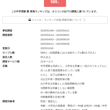
589
人
この中学受験 塾 東海ランキングは、オリコンの以下の調査に基づいています。
ジャンル・ランキング定義 調査詳細について
事前調査
2025/01/09～2025/04/11
調査期間
2025/04/14～2025/08/01
2024/04/02～2024/06/24
2023/04/11～2023/06/28
更新日
2025/11/04
サンプル数
589人（全国調査における総サンプル数10,701人）
規定人数
50人以上
調査サービス数
13サービス
定義
中学受験を目的とし、小学生を対象に一定のカリキュラムに
沿った形で集団授業を行っている塾
ただし、以下は対象外とする
1)公立中高一貫校対策の塾
2)小学生を対象とした高校受験向けの塾
3)受験等を対象としない補習塾
4)一部の教科のみを扱っている塾
5)映像授業が主体の塾
調査対象者
性別：指定なし
年齢：小学生の保護者：男性27～69歳 女性25～69歳／中学