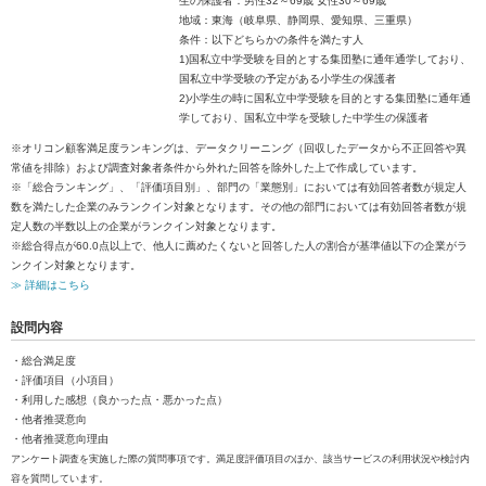
生の保護者：男性32～69歳 女性30～69歳
地域：東海（岐阜県、静岡県、愛知県、三重県）
条件：以下どちらかの条件を満たす人
1)国私立中学受験を目的とする集団塾に通年通学しており、
国私立中学受験の予定がある小学生の保護者
2)小学生の時に国私立中学受験を目的とする集団塾に通年通
学しており、国私立中学を受験した中学生の保護者
※オリコン顧客満足度ランキングは、データクリーニング（回収したデータから不正回答や異
常値を排除）および調査対象者条件から外れた回答を除外した上で作成しています。
※「総合ランキング」、「評価項目別」、部門の「業態別」においては有効回答者数が規定人
数を満たした企業のみランクイン対象となります。その他の部門においては有効回答者数が規
定人数の半数以上の企業がランクイン対象となります。
※総合得点が60.0点以上で、他人に薦めたくないと回答した人の割合が基準値以下の企業がラ
ンクイン対象となります。
≫ 詳細はこちら
設問内容
・総合満足度
・評価項目（小項目）
・利用した感想（良かった点・悪かった点）
・他者推奨意向
・他者推奨意向理由
アンケート調査を実施した際の質問事項です。満足度評価項目のほか、該当サービスの利用状況や検討内
容を質問しています。