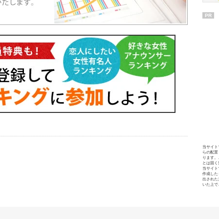
PR
当サイト
らの配置
ります。
とは固く
当サイト
作成した
出された
いた上で