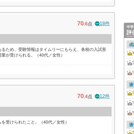
70
18件
.6
点
中学
評
成
あるため、受験情報はタイムリーにもらえ、各校の入試形
業が受けられる。（40代／女性）
適
70
12件
.4
点
を受けられたこと。（40代／女性）
適