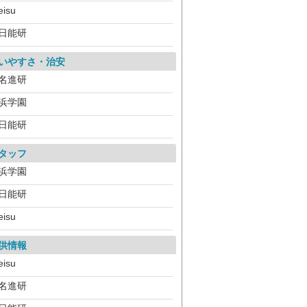
eisu
日能研
いやすさ・治安
名進研
浜学園
日能研
タッフ
浜学園
日能研
eisu
供情報
eisu
名進研