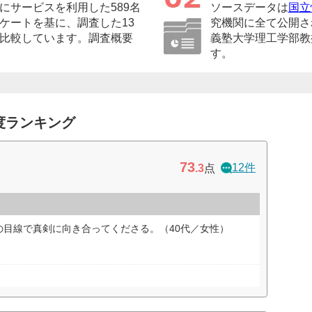
にサービスを利用した589名
ソースデータは
国立
ケートを基に、調査した13
究機関に全て公開さ
比較しています。調査概要
義塾大学理工学部教
す。
度ランキング
73
12件
.3
点
の目線で真剣に向き合ってくださる。（40代／女性）