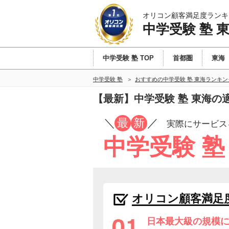
オリコン顧客満足度ランキ
中学受験 塾 
中学受験 塾 TOP
首都圏
東海
中学受験 塾
おすすめの中学受験 塾 東海ランキ
【最新】中学受験 塾 東海
／
最
新
／
実際にサービス
中学受験 塾
オリコン顧客満足
日本最大級の規模