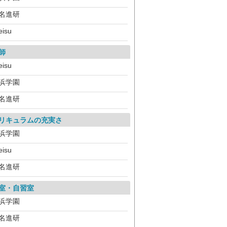
名進研
eisu
師
eisu
浜学園
名進研
リキュラムの充実さ
浜学園
eisu
名進研
室・自習室
浜学園
名進研