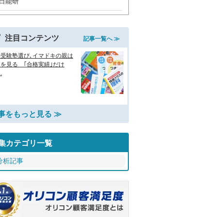
日能研
注目コンテンツ
記事一覧へ ≫
学受験塾選び､イマドキの親は
を見る ｢合格実績｣だけ
.
事をもっと見る ≫
集カテゴリ一覧
分析記事