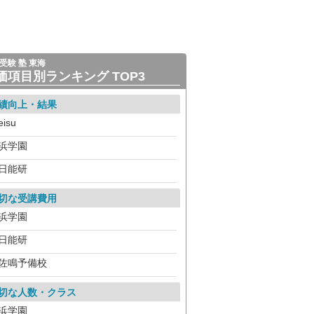
受験 塾 東海
価項目別ランキング TOP3
績向上・結果
eisu
浜学園
日能研
切な受講費用
浜学園
日能研
佐鳴予備校
切な人数・クラス
浜学園