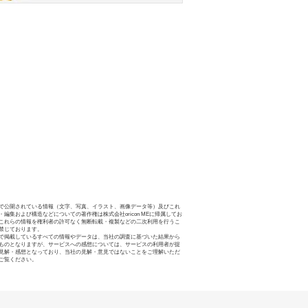
で公開されている情報（文字、写真、イラスト、画像データ等）及びこれ
・編集および構造などについての著作権は株式会社oricon MEに帰属してお
これらの情報を権利者の許可なく無断転載・複製などの二次利用を行うこ
禁じております。
で掲載しているすべての情報やデータは、当社の調査に基づいた結果から
ものとなりますが、サービスへの感想については、サービスの利用者が提
見解・感想となっており、当社の見解・意見ではないことをご理解いただ
ご覧ください。