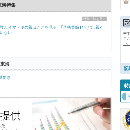
東海特集
特集一覧を見る
選び､イマドキの親はここを見る ｢合格実績｣だけで､親た
いない
中
ここ
で､..
 東海
記
愛知県
特