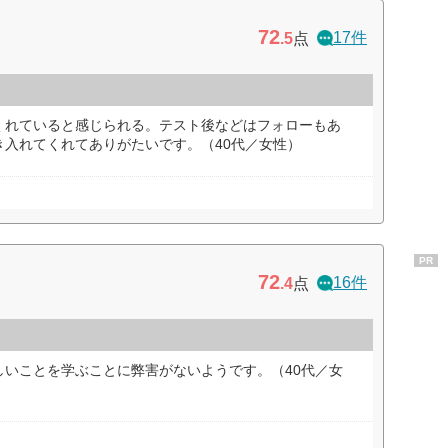
72
17件
.5
点
くれていると感じられる。テスト後などはフォローもあ
き入れてくれてありがたいです。（40代／女性）
PR
72
16件
.4
点
しいことを学ぶことに弊害がないようです。（40代／女