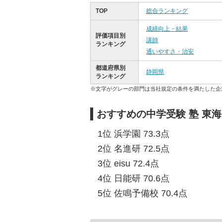
TOP
総合ランキング
成績向上・結果
評価項目別
講師
ランキング
通いやすさ・治安
都道府県別
静岡県
ランキング
※文字がグレーの部門は当社規定の条件を満たした企
おすすめの中学受験 塾 東
1位 浜学園 73.3点
2位 名進研 72.5点
3位 eisu 72.4点
4位 日能研 70.6点
5位 佐鳴予備校 70.4点