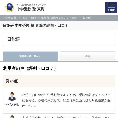
オリコン顧客満足度ランキング
中学受験 塾 東海
中学受験 塾
おすすめの中学受験 塾 東海ランキング・比較
日能研
日能研
中学受験 塾 東海の評判・口コミ
日能研
利用者の声（
18
）
得点
件
利用者の声（評判・口コミ）
良い点
小学生のための中学受験塾であるため、受験情報はタイムリー
にもらえ、各校の入試形態、出題傾向にあわせた対策授業が受
40代／女性
けられる。