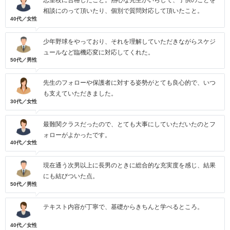
志望校に合格したこと。熱心な先生がいらして、子供のことを
相談にのって頂いたり、個別で質問対応して頂いたこと。
40代／女性
少年野球をやっており、それを理解していただきながらスケジ
ュールなど臨機応変に対応してくれた。
50代／男性
先生のフォローや保護者に対する姿勢がとても良心的で、いつ
も支えていただきました。
30代／女性
最難関クラスだったので、とても大事にしていただいたのとフ
ォローがよかったです。
40代／女性
現在通う次男以上に長男のときに総合的な充実度を感じ、結果
にも結びついた点。
50代／男性
テキスト内容が丁寧で、基礎からきちんと学べるところ。
40代／女性