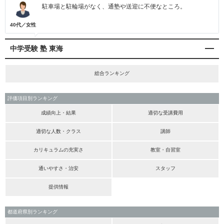
駐車場と駐輪場がなく、通塾や送迎に不便なところ。
40代／女性
中学受験 塾 東海
総合ランキング
評価項目別ランキング
成績向上・結果
適切な受講費用
適切な人数・クラス
講師
カリキュラムの充実さ
教室・自習室
通いやすさ・治安
スタッフ
提供情報
都道府県別ランキング