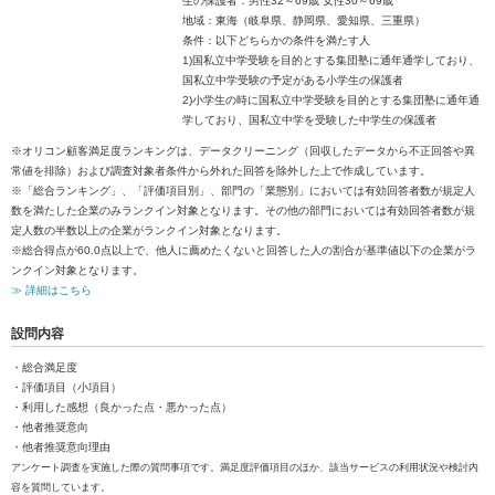
生の保護者：男性32～69歳 女性30～69歳
地域：東海（岐阜県、静岡県、愛知県、三重県）
条件：以下どちらかの条件を満たす人
1)国私立中学受験を目的とする集団塾に通年通学しており、
国私立中学受験の予定がある小学生の保護者
2)小学生の時に国私立中学受験を目的とする集団塾に通年通
学しており、国私立中学を受験した中学生の保護者
※オリコン顧客満足度ランキングは、データクリーニング（回収したデータから不正回答や異
常値を排除）および調査対象者条件から外れた回答を除外した上で作成しています。
※「総合ランキング」、「評価項目別」、部門の「業態別」においては有効回答者数が規定人
数を満たした企業のみランクイン対象となります。その他の部門においては有効回答者数が規
定人数の半数以上の企業がランクイン対象となります。
※総合得点が60.0点以上で、他人に薦めたくないと回答した人の割合が基準値以下の企業がラ
ンクイン対象となります。
≫ 詳細はこちら
設問内容
・総合満足度
・評価項目（小項目）
・利用した感想（良かった点・悪かった点）
・他者推奨意向
・他者推奨意向理由
アンケート調査を実施した際の質問事項です。満足度評価項目のほか、該当サービスの利用状況や検討内
容を質問しています。