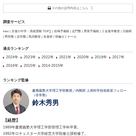
その他の設問内容はこちら
調査サービス
eisu | 京進の中学・高校受験 TOP∑ | 佐鳴予備校 | 志門塾 | 秀英予備校 | Ｚ会進学教室 | 日能研
| 野田塾 | 浜学園 | 馬渕教室 | 名進研 | 明倫ゼミナール
過去ランキング
2024年
2023年
2022年
2021年
2020年
2019年
2017年
2016年
2015年
2014-2015年
ランキング監修
慶應義塾大学理工学部教授／内閣府 上席科学技術政策フェロー
（非常勤）
鈴木秀男
【経歴】
1989年慶應義塾大学理工学部管理工学科卒業。
1992年ロチェスター大学経営大学院修士課程修了。