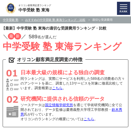
オリコン顧客満足度ランキング
中学受験 塾 東海
中学受験 塾
おすすめの中学受験 塾 東海ランキング・比較
適切な受講費用
【最新】中学受験 塾 東海の適切な受講費用ランキング・比較
／
／
589
最
新
名が選んだ
中学受験 塾 東海ランキング
オリコン顧客満足度調査の特徴
日本最大級の規模による独自の調査
同ランキングは、実際にサービスを利用した589名の消費者の方々
のアンケートを基に、調査した13サービスを対象に徹底比較して
います。調査概要は
こちら
。
研究機関に提供される信頼のデータ
ソースデータは
国立情報学研究所
を通じて学術研究機関に全て公
開されており、データ監修は慶應義塾大学理工学部教授・
鈴木秀
男
氏が行っています。
オリコンのランキングの概要については
こちら
。