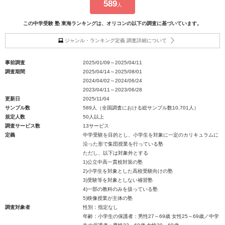
589
人
この中学受験 塾 東海ランキングは、オリコンの以下の調査に基づいています。
ジャンル・ランキング定義 調査詳細について
事前調査
2025/01/09～2025/04/11
調査期間
2025/04/14～2025/08/01
2024/04/02～2024/06/24
2023/04/11～2023/06/28
更新日
2025/11/04
サンプル数
589人（全国調査における総サンプル数10,701人）
規定人数
50人以上
調査サービス数
13サービス
定義
中学受験を目的とし、小学生を対象に一定のカリキュラムに
沿った形で集団授業を行っている塾
ただし、以下は対象外とする
1)公立中高一貫校対策の塾
2)小学生を対象とした高校受験向けの塾
3)受験等を対象としない補習塾
4)一部の教科のみを扱っている塾
5)映像授業が主体の塾
調査対象者
性別：指定なし
年齢：小学生の保護者：男性27～69歳 女性25～69歳／中学