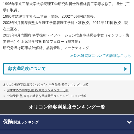
1996年東京工業大学大学院理工学研究科博士課程経営工学専攻修了。博士（工
学）取得。
1996年筑波大学社会工学系・講師。2002年6月同助教授。
2008年4月慶應義塾大学理工学部管理工学科・准教授。2011年4月同教授、現
在に至る。
2023年4月内閣府 科学技術・イノベーション推進事務局参事官（インフラ・防
災担当）付上席科学技術政策フェロー（非常勤）
研究分野は応用統計解析、品質管理、マーケティング。
≫鈴木研究室についての詳細はこちら
顧客満足度について
オリコン顧客満足度ランキング
中学受験 塾ランキング・比較
おすすめの中学受験 塾 東海ランキング・比較
中学受験 塾 東海の適切な受講費用ランキング・口コミ情報
オリコン顧客満足度
ランキング一覧
保険
関連ランキング