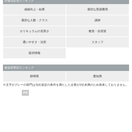
評価項目別ランキング
成績向上・結果
適切な受講費用
適切な人数・クラス
講師
カリキュラムの充実さ
教室・自習室
通いやすさ・治安
スタッフ
提供情報
都道府県別ランキング
静岡県
愛知県
※文字がグレーの部門は当社規定の条件を満たした企業が2社未満のため発表しておりません。
PR