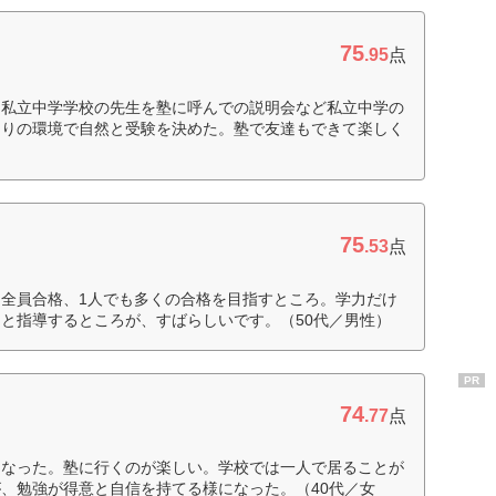
75
.95
点
、私立中学学校の先生を塾に呼んでの説明会など私立中学の
周りの環境で自然と受験を決めた。塾で友達もできて楽しく
75
.53
点
全員合格、1人でも多くの合格を目指すところ。学力だけ
と指導するところが、すばらしいです。（50代／男性）
PR
74
.77
点
になった。塾に行くのが楽しい。学校では一人で居ることが
、勉強が得意と自信を持てる様になった。（40代／女