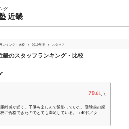
ング
塾 近畿
畿ランキング・比較
2019年版
スタッフ
塾 近畿のスタッフランキング・比較
グ
79
.61
点
の距離感が近く、子供も楽しんで通塾していた。受験前の親
校に合格できたのでとても満足している。（40代／女