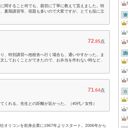
験に関すること何でも、親切に丁寧に教えて貰えました。特
く、夏期講習等、宿題も多いので大変ですが、とても役に立
適
72
.85
点
講
あり、特別講習へ他校舎へ行く場合も、通いやすかった。ま
注文しておくことができたので、お弁当を作れない時など、
71
.64
点
カ
てくれる。先生との距離が近かった。（40代／女性）
オリコンを前身企業に1967年よりスタート。2006年から