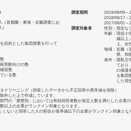
8
調査期間
2019/08/09～2
2018/08/17～2
17人（首都圏・東海・近畿調査にお
2017/08/01～2
人）
調査対象者
性別：指定な
年齢：現役小学
歳以上
を目的とした集団授業を行って
上、女
地域：近畿（
県、和
塾
条件：国私立
校受験向けの塾
ており
補習塾
の保護
ている塾
る集団
した現
タクリーニング（回収したデータから不正回答や異常値を排除）
除外した上で作成しています。
部門の「業態別」においては有効回答者数が規定人数を満たした企業の
数以上の企業がランクイン対象となります。
薦めたくないと回答した人の割合が基準値以下の企業がランクイン対象とな