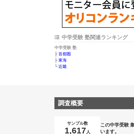
中学受験 塾関連ランキング
中学受験 塾
首都圏
東海
近畿
調査概要
サンプル数
この中学受験 
1,617
います。
人