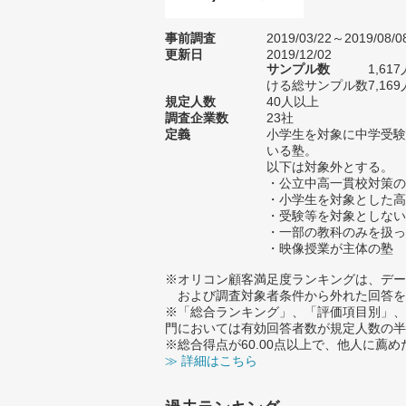
事前調査
2019/03/22～2019/08/0
更新日
2019/12/02
サンプル数
1,6
ける総サンプル数7,169
規定人数
40人以上
調査企業数
23社
定義
小学生を対象に中学受験
いる塾。
以下は対象外とする。
・公立中高一貫校対策の
・小学生を対象とした高
・受験等を対象としない
・一部の教科のみを扱っ
・映像授業が主体の塾
※オリコン顧客満足度ランキングは、デー
および調査対象者条件から外れた回答を
※「総合ランキング」、「評価項目別」、
門においては有効回答者数が規定人数の半
※総合得点が60.00点以上で、他人に
≫ 詳細はこちら