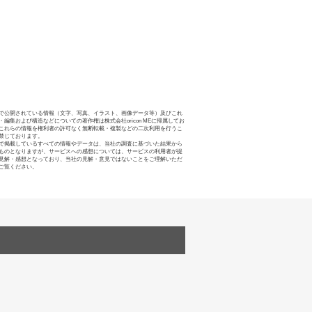
で公開されている情報（文字、写真、イラスト、画像データ等）及びこれ
・編集および構造などについての著作権は株式会社oricon MEに帰属してお
これらの情報を権利者の許可なく無断転載・複製などの二次利用を行うこ
禁じております。
で掲載しているすべての情報やデータは、当社の調査に基づいた結果から
ものとなりますが、サービスへの感想については、サービスの利用者が提
見解・感想となっており、当社の見解・意見ではないことをご理解いただ
ご覧ください。