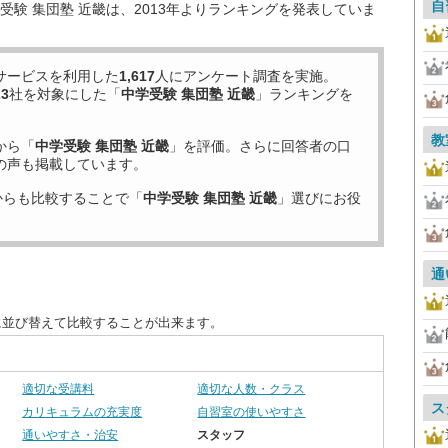
自
験 集団塾 近畿は、2013年よりランキングを発表していま
サービスを利用した
1,617
人にアンケート調査を実施。
23
社を対象にした「
中学受験 集団塾 近畿
」ランキングを
教
から「
中学受験 集団塾 近畿
」を評価。さらに回答者の口
の声も掲載しています。
からも比較することで「
中学受験 集団塾 近畿
」選びにお役
通
に並び替えて比較することが出来ます。
適切な受講料
適切な人数・クラス
ス
カリキュラムの充実度
自習室の使いやすさ
通いやすさ・治安
スタッフ