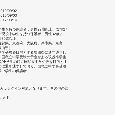
019/09/02
018/09/03
017/08/14
し
生を持つ保護者：男性29歳以上、女性27
／現役中学生を持つ保護者：男性32歳以
性30歳以上
滋賀県、京都府、大阪府、兵庫県、奈良
歌山県）
中学受験を目的とする集団塾に通年通学し
、国私立中学受験の予定がある現役小学生
者/小学生の時に国私立中学受験を目的とす
塾に通年通学しており、国私立中学を受験
役中学生の保護者
みランクイン対象となります。その他の部
ります。