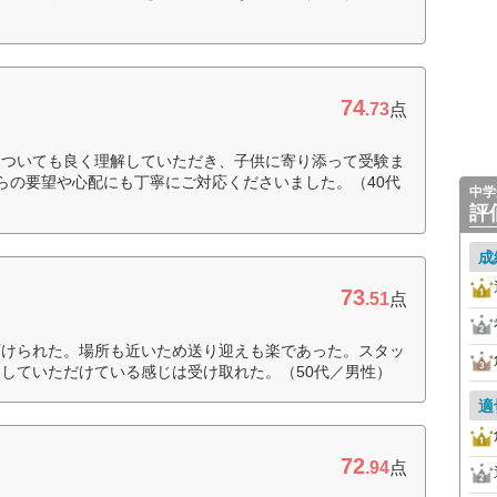
74
.73
点
についても良く理解していただき、子供に寄り添って受験ま
らの要望や心配にも丁寧にご対応くださいました。（40代
中学
評
成
73
.51
点
預けられた。場所も近いため送り迎えも楽であった。スタッ
していただけている感じは受け取れた。（50代／男性）
適
72
.94
点