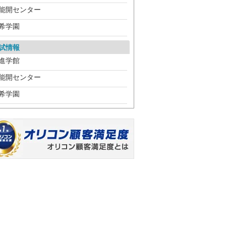
能開センター
希学園
試情報
進学館
能開センター
希学園