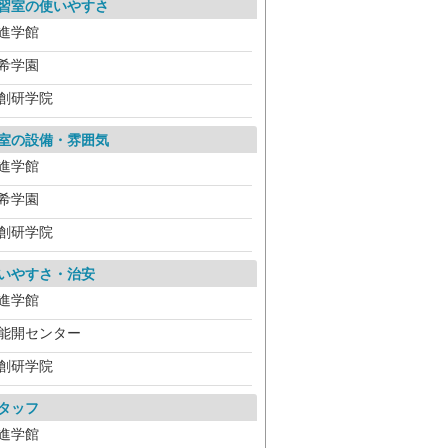
習室の使いやすさ
進学館
希学園
創研学院
室の設備・雰囲気
進学館
希学園
創研学院
いやすさ・治安
進学館
能開センター
創研学院
タッフ
進学館