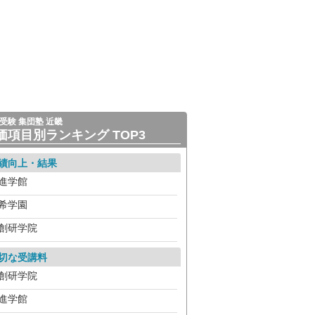
受験 集団塾 近畿
価項目別ランキング TOP3
績向上・結果
進学館
希学園
創研学院
切な受講料
創研学院
進学館