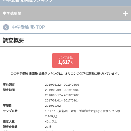
中学受験 塾関連ランキング
中学受験 塾
中学受験 塾 TOP
調査概要
サンプル数
1,617
人
この中学受験 集団塾 近畿ランキングは、オリコンの以下の調査に基づいています。
事前調査
2019/03/22～2019/08/08
調査期間
2019/08/09～2019/09/02
2018/08/17～2018/09/03
2017/08/01～2017/08/14
更新日
2019/12/02
サンプル数
1,617人（首都圏・東海・近畿調査における総サンプル数
7,169人）
規定人数
40人以上
調査企業数
23社