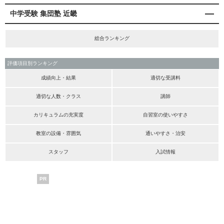
中学受験 集団塾 近畿
総合ランキング
評価項目別ランキング
成績向上・結果
適切な受講料
適切な人数・クラス
講師
カリキュラムの充実度
自習室の使いやすさ
教室の設備・雰囲気
通いやすさ・治安
スタッフ
入試情報
PR