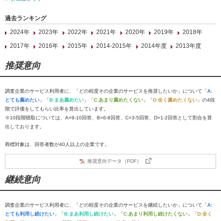
過去ランキング
2024年
2023年
2022年
2021年
2020年
2019年
2018年
2017年
2016年
2015年
2014-2015年
2014年度
2013年度
推奨意向
調査企業のサービス利用者に、「どの程度その企業のサービスを推奨したいか」について「
A:
とても薦めたい
」「
B:まあ薦めたい
」「
C:あまり薦めたくない
」「
D:全く薦めたくない
」の4段
階で評価をしてもらい比率を算出しています。
※10段階聴取については、A=9-10回答、B=6-8回答、C=3-5回答、D=1-2回答として割合を算
出しております。
商標対象は、回答者数が40人以上の企業です。
推奨意向データ（PDF）
継続意向
調査企業のサービス利用者に、「どの程度その企業のサービスを継続したいか」について「
A:
とても利用し続けたい
」「
B:まあ利用し続けたい
」「
C:あまり利用し続けたくない
」「
D:全く