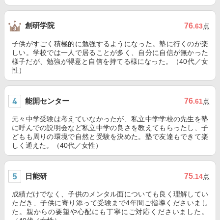
創研学院
76
.63
点
子供がすごく積極的に勉強するようになった。塾に行くのが楽
しい。学校では一人で居ることが多く、自分に自信が無かった
様子だが、勉強が得意と自信を持てる様になった。（40代／女
性）
能開センター
76
.61
点
元々中学受験は考えていなかったが、私立中学学校の先生を塾
に呼んでの説明会など私立中学の良さを教えてもらったし、子
どもも周りの環境で自然と受験を決めた。塾で友達もできて楽
しく通えた。（40代／女性）
日能研
75
.14
点
成績だけでなく、子供のメンタル面についても良く理解してい
ただき、子供に寄り添って受験まで4年間ご指導くださいまし
た。親からの要望や心配にも丁寧にご対応くださいました。