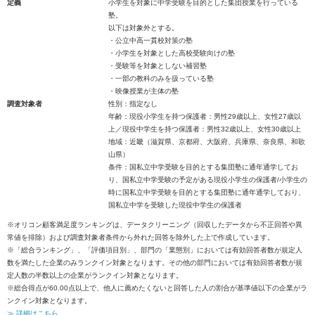
定義
小学生を対象に中学受験を目的とした集団授業を行っている
塾。
以下は対象外とする。
・公立中高一貫校対策の塾
・小学生を対象とした高校受験向けの塾
・受験等を対象としない補習塾
・一部の教科のみを扱っている塾
・映像授業が主体の塾
調査対象者
性別：指定なし
年齢：現役小学生を持つ保護者：男性29歳以上、女性27歳以
上／現役中学生を持つ保護者：男性32歳以上、女性30歳以上
地域：近畿（滋賀県、京都府、大阪府、兵庫県、奈良県、和歌
山県）
条件：国私立中学受験を目的とする集団塾に通年通学してお
り、国私立中学受験の予定がある現役小学生の保護者/小学生の
時に国私立中学受験を目的とする集団塾に通年通学しており、
国私立中学を受験した現役中学生の保護者
※オリコン顧客満足度ランキングは、データクリーニング（回収したデータから不正回答や異
常値を排除）および調査対象者条件から外れた回答を除外した上で作成しています。
※「総合ランキング」、「評価項目別」、部門の「業態別」においては有効回答者数が規定人
数を満たした企業のみランクイン対象となります。その他の部門においては有効回答者数が規
定人数の半数以上の企業がランクイン対象となります。
※総合得点が60.00点以上で、他人に薦めたくないと回答した人の割合が基準値以下の企業がラ
ンクイン対象となります。
≫ 詳細はこちら