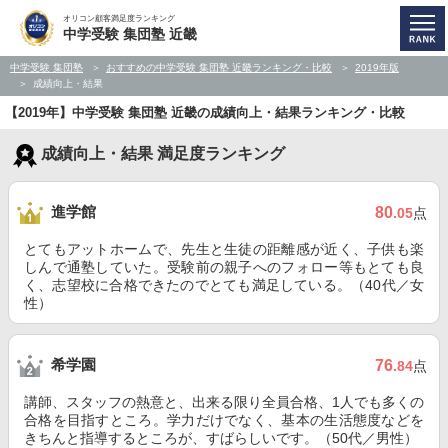
オリコン顧客満足度ランキング
中学受験 集団塾 近畿
中学受験 集団塾
おすすめの中学受験 集団塾 近畿ランキング・比較
2019年版
成績向上・結果
【2019年】中学受験 集団塾 近畿の成績向上・結果ランキング・比較
成績向上・結果 満足度ランキング
進学館
80
.05
点
とてもアットホームで、先生と生徒の距離感が近く、子供も楽
しんで通塾していた。受験前の親子へのフォロー等もとても良
く、志望校に合格できたのでとても満足している。（40代／女
性）
希学園
76
.84
点
講師、スタッフの熱意と、出来る限り全員合格、1人でも多くの
合格を目指すところ。学力だけでなく、基本の生活態度などを
きちんと指導するところが、すばらしいです。（50代／男性）