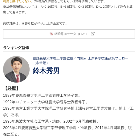
利用し続けたくない
」の4段階で評価をしてもらい比率を算出しています。
※10段階聴取については、A=9-10回答、B=6-8回答、C=3-5回答、D=1-2回答として割合を算
出しております。
商標対象は、回答者数が40人以上の企業です。
継続意向データ（PDF）
ランキング監修
慶應義塾大学理工学部教授／内閣府 上席科学技術政策フェロー
（非常勤）
鈴木秀男
【経歴】
1989年慶應義塾大学理工学部管理工学科卒業。
1992年ロチェスター大学経営大学院修士課程修了。
1996年東京工業大学大学院理工学研究科博士課程経営工学専攻修了。博士（工
学）取得。
1996年筑波大学社会工学系・講師。2002年6月同助教授。
2008年4月慶應義塾大学理工学部管理工学科・准教授。2011年4月同教授、現
在に至る。