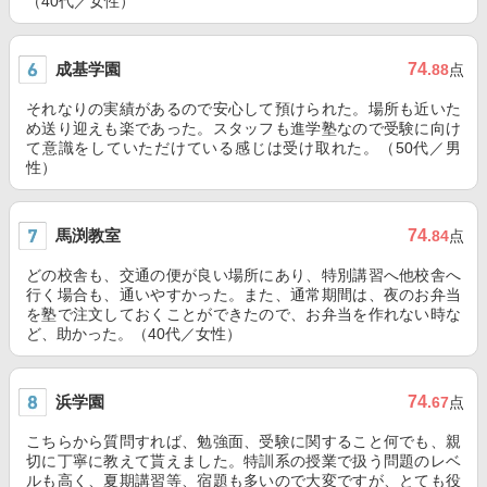
（40代／女性）
成基学園
74
.88
点
それなりの実績があるので安心して預けられた。場所も近いた
め送り迎えも楽であった。スタッフも進学塾なので受験に向け
て意識をしていただけている感じは受け取れた。（50代／男
性）
馬渕教室
74
.84
点
どの校舎も、交通の便が良い場所にあり、特別講習へ他校舎へ
行く場合も、通いやすかった。また、通常期間は、夜のお弁当
を塾で注文しておくことができたので、お弁当を作れない時な
ど、助かった。（40代／女性）
浜学園
74
.67
点
こちらから質問すれば、勉強面、受験に関すること何でも、親
切に丁寧に教えて貰えました。特訓系の授業で扱う問題のレベ
ルも高く、夏期講習等、宿題も多いので大変ですが、とても役