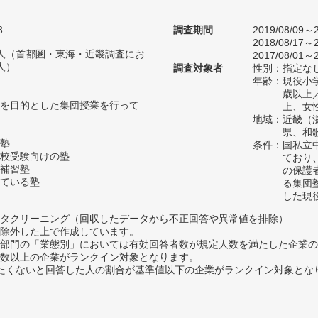
8
調査期間
2019/08/09～2
2018/08/17～2
17人（首都圏・東海・近畿調査にお
2017/08/01～2
人）
調査対象者
性別：指定な
年齢：現役小学
歳以上
を目的とした集団授業を行って
上、女
地域：近畿（
県、和
塾
条件：国私立
校受験向けの塾
ており
補習塾
の保護
ている塾
る集団
した現
タクリーニング（回収したデータから不正回答や異常値を排除）
除外した上で作成しています。
部門の「業態別」においては有効回答者数が規定人数を満たした企業の
数以上の企業がランクイン対象となります。
薦めたくないと回答した人の割合が基準値以下の企業がランクイン対象とな