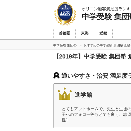
オリコン顧客満足度ランキ
中学受験 集団
首都圏
東海
近畿
中学受験 集団塾
おすすめの中学受験 集団塾 近
【2019年】中学受験 集団
通いやすさ・治安 満足度
進学館
とてもアットホームで、先生と生徒
子へのフォロー等もとても良く、志望
性）