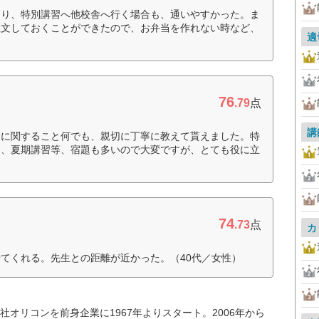
あり、特別講習へ他校舎へ行く場合も、通いやすかった。ま
注文しておくことができたので、お弁当を作れない時など、
適
76
.79
点
講
験に関すること何でも、親切に丁寧に教えて貰えました。特
く、夏期講習等、宿題も多いので大変ですが、とても役に立
74
.73
点
カ
てくれる。先生との距離が近かった。（40代／女性）
オリコンを前身企業に1967年よりスタート。2006年から