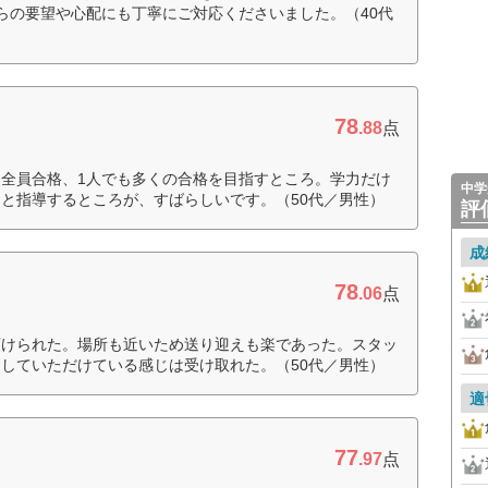
らの要望や心配にも丁寧にご対応くださいました。（40代
78
.88
点
全員合格、1人でも多くの合格を目指すところ。学力だけ
中学
と指導するところが、すばらしいです。（50代／男性）
評
成
78
.06
点
預けられた。場所も近いため送り迎えも楽であった。スタッ
していただけている感じは受け取れた。（50代／男性）
適
77
.97
点