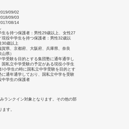
019/09/02
018/09/03
017/08/14
し
生を持つ保護者：男性29歳以上、女性27
／現役中学生を持つ保護者：男性32歳以
性30歳以上
滋賀県、京都府、大阪府、兵庫県、奈良
歌山県）
中学受験を目的とする集団塾に通年通学し
、国私立中学受験の予定がある現役小学生
者/小学生の時に国私立中学受験を目的とす
塾に通年通学しており、国私立中学を受験
役中学生の保護者
みランクイン対象となります。その他の部
ります。