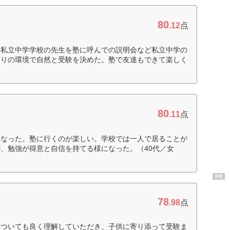
80
.12
点
、私立中学学校の先生を塾に呼んでの説明会など私立中学の
周りの環境で自然と受験を決めた。塾で友達もできて楽しく
80
.11
点
になった。塾に行くのが楽しい。学校では一人で居ることが
、勉強が得意と自信を持てる様になった。（40代／女
PR
78
.98
点
についても良く理解していただき、子供に寄り添って受験ま