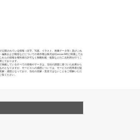
で公開されている情報（文字、写真、イラスト、画像データ等）及びこれ
・編集および構造などについての著作権は株式会社oricon MEに帰属してお
これらの情報を権利者の許可なく無断転載・複製などの二次利用を行うこ
禁じております。
で掲載しているすべての情報やデータは、当社の調査に基づいた結果から
ものとなりますが、サービスへの感想については、サービスの利用者が提
見解・感想となっており、当社の見解・意見ではないことをご理解いただ
ご覧ください。