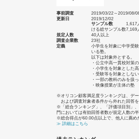
事前調査
2019/03/22～2019/08/0
更新日
2019/12/02
サンプル数
1,6
ける総サンプル数7,169
規定人数
40人以上
調査企業数
23社
定義
小学生を対象に中学受験
いる塾。
以下は対象外とする。
・公立中高一貫校対策の
・小学生を対象とした高
・受験等を対象としない
・一部の教科のみを扱っ
・映像授業が主体の塾
※オリコン顧客満足度ランキングは、デー
および調査対象者条件から外れた回答を
※「総合ランキング」、「評価項目別」、
門においては有効回答者数が規定人数の半
※総合得点が60.00点以上で、他人に
≫ 詳細はこちら