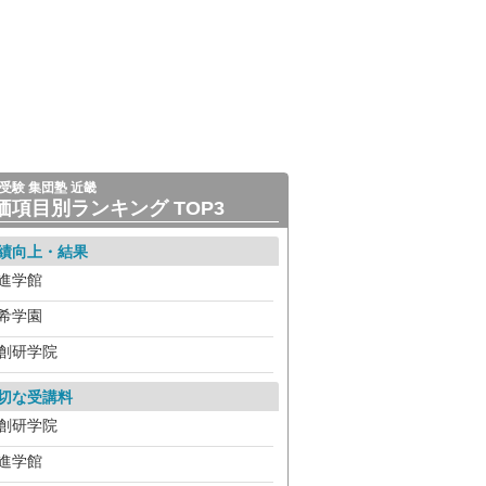
受験 集団塾 近畿
価項目別ランキング TOP3
績向上・結果
進学館
希学園
創研学院
切な受講料
創研学院
進学館