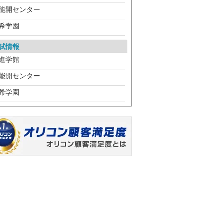
能開センター
希学園
試情報
進学館
能開センター
希学園