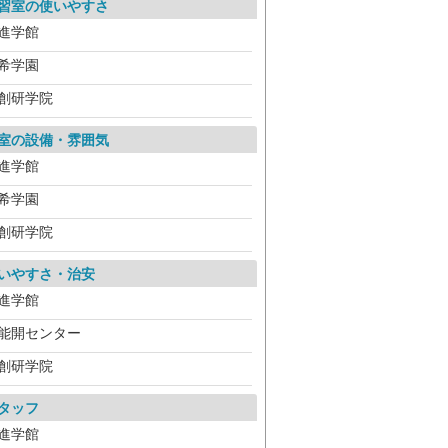
習室の使いやすさ
進学館
希学園
創研学院
室の設備・雰囲気
進学館
希学園
創研学院
いやすさ・治安
進学館
能開センター
創研学院
タッフ
進学館