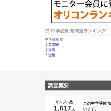
中学受験 塾関連ランキング
中学受験 塾
首都圏
東海
近畿
調査概要
サンプル数
この中学受験 
1,617
います。
人