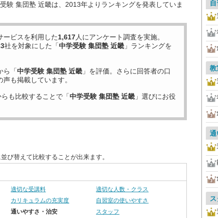
自
験 集団塾 近畿は、2013年よりランキングを発表していま
サービスを利用した
1,617
人にアンケート調査を実施。
23
社を対象にした「
中学受験 集団塾 近畿
」ランキングを
教
から「
中学受験 集団塾 近畿
」を評価。さらに回答者の口
の声も掲載しています。
からも比較することで「
中学受験 集団塾 近畿
」選びにお役
通
に並び替えて比較することが出来ます。
適切な受講料
適切な人数・クラス
ス
カリキュラムの充実度
自習室の使いやすさ
通いやすさ・治安
スタッフ