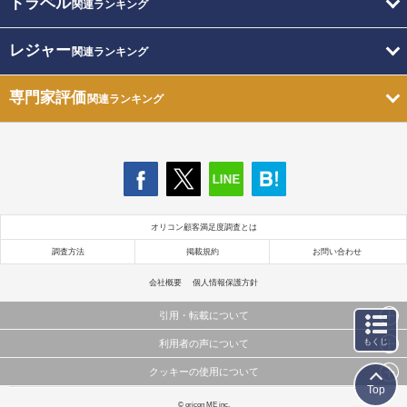
トラベル
関連ランキング
レジャー
関連ランキング
専門家評価
関連ランキング
オリコン顧客満足度調査とは
調査方法
掲載規約
お問い合わせ
会社概要
個人情報保護方針
引用・転載について
もくじ
利用者の声について
当サイトで公開されている情報（文字、写真、イラスト、画像データ等）及びこれらの配置・
編集および構造などについての著作権は株式会社oricon MEに帰属しております。
クッキーの使用について
当サイトに掲載している内容はすべてサービスの利用者が提出された見解・感想です。
これらの情報を権利者の許可なく無断転載・複製などの二次利用を行うことは固く禁じており
Top
弊社が内容について正確性を含め一切保証するものではありません。
ます。
このサイトでは Cookie を使用して、ユーザーに合わせたコンテンツや広告の表示、ソーシャル
© oricon ME inc.