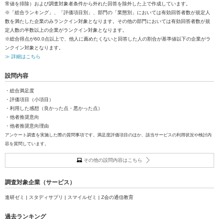
常値を排除）および調査対象者条件から外れた回答を除外した上で作成しています。
※「総合ランキング」、「評価項目別」、部門の「業態別」においては有効回答者数が規定人
数を満たした企業のみランクイン対象となります。その他の部門においては有効回答者数が規
定人数の半数以上の企業がランクイン対象となります。
※総合得点が60.0点以上で、他人に薦めたくないと回答した人の割合が基準値以下の企業がラ
ンクイン対象となります。
≫ 詳細はこちら
設問内容
・総合満足度
・評価項目（小項目）
・利用した感想（良かった点・悪かった点）
・他者推奨意向
・他者推奨意向理由
アンケート調査を実施した際の質問事項です。満足度評価項目のほか、該当サービスの利用状況や検討内
容を質問しています。
その他の設問内容はこちら
調査対象企業（サービス）
進研ゼミ | スタディサプリ | スマイルゼミ | Z会の通信教育
過去ランキング