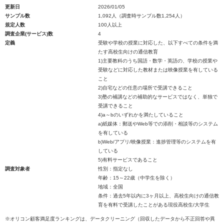
更新日
2026/01/05
サンプル数
1,092人（調査時サンプル数1,254人）
規定人数
100人以上
調査企業(サービス)数
4
定義
受験や学校の授業に対応した、以下すべての条件を満
たす高校生向けの通信教育
1)主要教科のうち国語・数学・英語の、学校の授業や
受験などに対応した教材または映像授業を有している
こと
2)自宅などの任意の場所で受講できること
3)塾の補講などの補助的なサービスではなく、単独で
受講できること
4)a～bのいずれかを満たしていること
a)紙媒体：郵送やWeb等での添削・相談等のシステム
を有している
b)Web/アプリ/映像授業：進捗管理等のシステムを有
している
5)有料サービスであること
調査対象者
性別：指定なし
年齢：15～22歳（中学生を除く）
地域：全国
条件：過去5年以内に3ヶ月以上、高校生向けの通信教
育を有料で受講したことがある現役高校生/大学生
※オリコン顧客満足度ランキングは、データクリーニング（回収したデータから不正回答や異