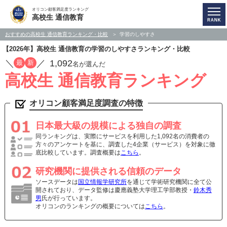
オリコン顧客満足度ランキング
高校生 通信教育
おすすめの高校生 通信教育ランキング・比較
学習のしやすさ
【2026年】高校生 通信教育の学習のしやすさランキング・比較
／
／
1,092
最
新
名が選んだ
高校生 通信教育ランキング
オリコン顧客満足度調査の特徴
日本最大級の規模による独自の調査
同ランキングは、実際にサービスを利用した1,092名の消費者の
方々のアンケートを基に、調査した4企業（サービス）を対象に徹
底比較しています。調査概要は
こちら
。
研究機関に提供される信頼のデータ
ソースデータは
国立情報学研究所
を通じて学術研究機関に全て公
開されており、データ監修は慶應義塾大学理工学部教授・
鈴木秀
男
氏が行っています。
オリコンのランキングの概要については
こちら
。