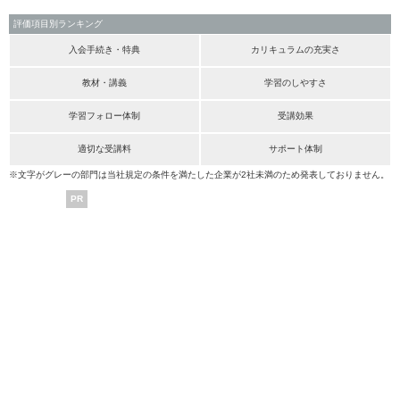
評価項目別ランキング
入会手続き・特典
カリキュラムの充実さ
教材・講義
学習のしやすさ
学習フォロー体制
受講効果
適切な受講料
サポート体制
※文字がグレーの部門は当社規定の条件を満たした企業が2社未満のため発表しておりません。
PR