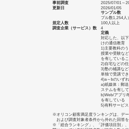
事前調査
2025/07/01～20
更新日
2026/01/05
サンプル数
プル数1,254人
規定人数
100人以上
調査企業（サービス）数
4
定義
対応した、以下
けの通信教育
1)主要教科の
授業や受験など
を有しているこ
2)自宅などの
3)塾の補講な
単独で受講でき
4)a～bのい
a)紙媒体：郵
ステムを有して
b)Web/アプ
を有している
5)有料サービ
※オリコン顧客満足度ランキングは、デー
および調査対象者条件から外れた回答を
※「総合ランキング」、「評価項目別」、