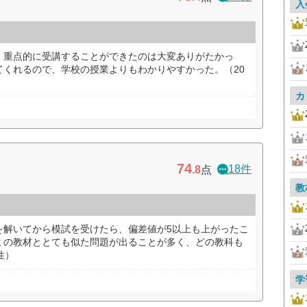
入
、重点的に受講することができたのは大変ありがたかっ
てくれるので、学校の授業よりもわかりやすかった。（20
カ
74
18件
.8
点
教
を解いてから模試を受けたら、偏差値が5以上も上がったこ
ミの教材ととても似た問題が出ることが多く、どの教科も
性）
学