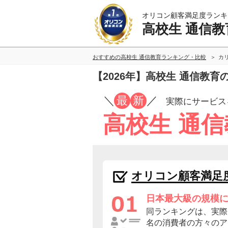
オリコン顧客満足度ランキ
高校生 通信教
おすすめの高校生 通信教育ランキング・比較
カ
【2026年】高校生 通信教
／
最
新
／
実際にサービス
高校生 通
オリコン顧客満足
日本最大級の規模
同ランキングは、実際に
名の消費者の方々のア