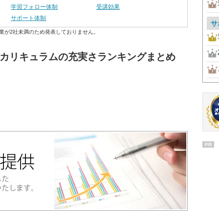
学習フォロー体制
受講効果
サポート体制
サ
業が2社未満のため発表しておりません。
 カリキュラムの充実さランキングまとめ
PR