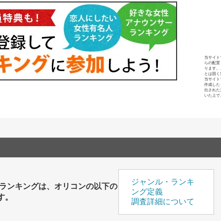
当サイト
らの配置
ります。
とは固く
当サイト
作成した
出された
いた上で
ジャンル・ランキ
育ランキングは、オリコンの以下の
ング定義
す。
調査詳細について