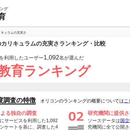
ング
育
リキュラムの充実さ
育のカリキュラムの充実さランキング・比較
1,092
を利用したユーザー
名が選んだ
信教育ランキング
度調査の特徴
オリコンのランキングの概要については
こ
による独自の調査
研究機関に提供さ
サービスを利用した1,092
ソースデータは
国立
ンケートを基に、調査した4
究機関に全て公開さ