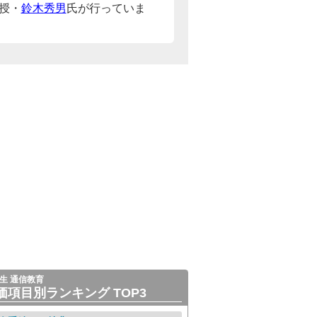
授・
鈴木秀男
氏が行っていま
生 通信教育
価項目別ランキング TOP3