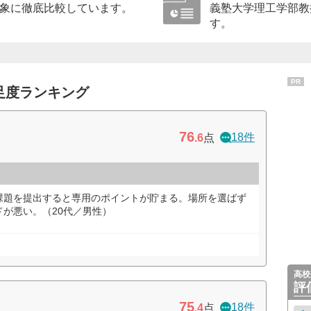
象に徹底比較しています。
義塾大学理工学部教
す。
PR
足度ランキング
76
18件
.6
点
課題を提出すると専用のポイントが貯まる。場所を選ばず
が悪い。（20代／男性）
高校
評
75
18件
.4
点