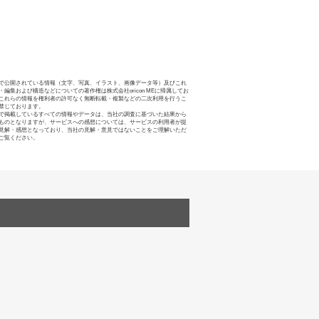
で公開されている情報（文字、写真、イラスト、画像データ等）及びこれ
・編集および構造などについての著作権は株式会社oricon MEに帰属してお
これらの情報を権利者の許可なく無断転載・複製などの二次利用を行うこ
禁じております。
で掲載しているすべての情報やデータは、当社の調査に基づいた結果から
ものとなりますが、サービスへの感想については、サービスの利用者が提
見解・感想となっており、当社の見解・意見ではないことをご理解いただ
ご覧ください。