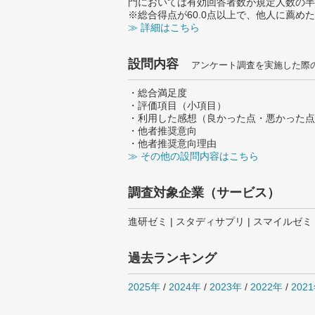
門においては有効回答者数が規定人数の半
※総合得点が60.0点以上で、他人に薦
≫ 詳細はこちら
設問内容
アンケート調査を実施した際
・総合満足度
・評価項目（小項目）
・利用した感想（良かった点・悪かった点
・他者推奨意向
・他者推奨意向理由
≫ その他の設問内容はこちら
調査対象企業（サービス）
進研ゼミ | スタディサプリ | スマイルゼミ
過去ランキング
2025年
/
2024年
/
2023年
/
2022年
/
202