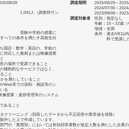
25/08/28
調査期間
2025/08/29～2025
2024/07/30～2024
1,092人（調査時サン
2023/08/08～2023
）
調査対象者
性別：指定なし
年齢：15～22歳
地域：全国
受験や学校の授業に
条件：過去5年以
すべての条件を満たす高校生向
料で受講し
うち国語・数学・英語の、学校の
に対応した教材または映像授業
と
任意の場所で受講できること
どの補助的なサービスではなく、
ること
ずれかを満たしていること
送やWeb等での添削・相談等のシ
いる
リ/映像授業：進捗管理等のシステム
スであること
タクリーニング（回収したデータから不正回答や異常値を排除）
除外した上で作成しています。
部門の「業態別」においては有効回答者数が規定人数を満たした企業の