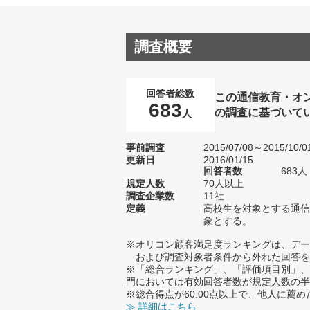
調査概要
回答者総数
この通信教育・オ
683
の調査に基づいて
人
事前調査
2015/07/08～2015/10/0
更新日
2016/01/15
回答者数
683人
規定人数
70人以上
調査企業数
11社
定義
高校生を対象とする通信
象とする。
※オリコン顧客満足度ランキングは、デー
および調査対象者条件から外れた回答を
※「総合ランキング」、「評価項目別」、
門においては有効回答者数が規定人数の半
※総合得点が60.00点以上で、他人に
≫ 詳細はこちら