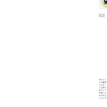
PR
当サイト
らの配置
ります。
とは固く
当サイト
作成した
出された
いた上で