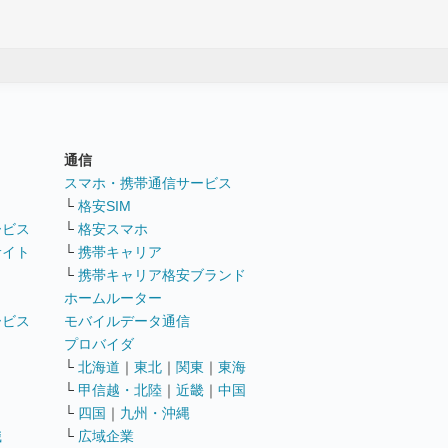
通信
ト
スマホ・携帯通信サービス
└
格安SIM
ービス
└
格安スマホ
サイト
└
携帯キャリア
└
携帯キャリア格安ブランド
ホームルーター
ービス
モバイルデータ通信
ト
プロバイダ
└
北海道
｜
東北
｜
関東
｜
東海
└
甲信越・北陸
｜
近畿
｜
中国
└
四国
｜
九州・沖縄
職
└
広域企業