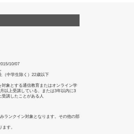
015/10/07
し
上（中学生除く）22歳以下
を対象とする通信教育またはオンライン学
ヵ月以上受講している、または3年以内に3
上受講したことがある人
みランクイン対象となります。その他の部
ります。