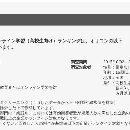
ンライン学習（高校生向け）ランキングは、オリコンの以下
います。
1
調査期間
2015/10/02～2
調査対象者
性別：指定な
年齢：15歳以
地域：全国
条件：高校生
教育またはオンライン学習を対
習を3
ヵ月以
タクリーニング（回収したデータから不正回答や異常値を排除）
除外した上で作成しています。
部門の「業態別」においては有効回答者数が規定人数を満たした企業の
数以上の企業がランクイン対象となります。
薦めたくないと回答した人の割合が基準値以下の企業がランクイン対象とな