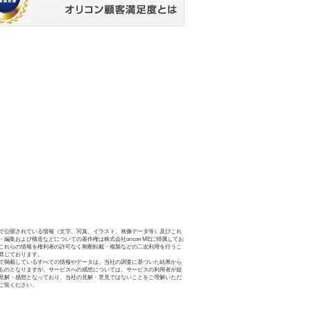
で公開されている情報（文字、写真、イラスト、画像データ等）及びこれ
・編集および構造などについての著作権は株式会社oricon MEに帰属してお
これらの情報を権利者の許可なく無断転載・複製などの二次利用を行うこ
禁じております。
で掲載しているすべての情報やデータは、当社の調査に基づいた結果から
ものとなりますが、サービスへの感想については、サービスの利用者が提
見解・感想となっており、当社の見解・意見ではないことをご理解いただ
ご覧ください。