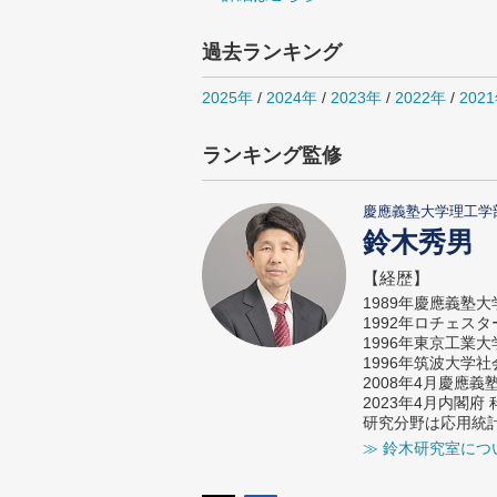
過去ランキング
2025年
/
2024年
/
2023年
/
2022年
/
202
ランキング監修
慶應義塾大学理工学
鈴木秀男
【経歴】
1989年慶應義塾
1992年ロチェス
1996年東京工業
1996年筑波大学
2008年4月慶應
2023年4月内閣
研究分野は応用統
≫ 鈴木研究室につ