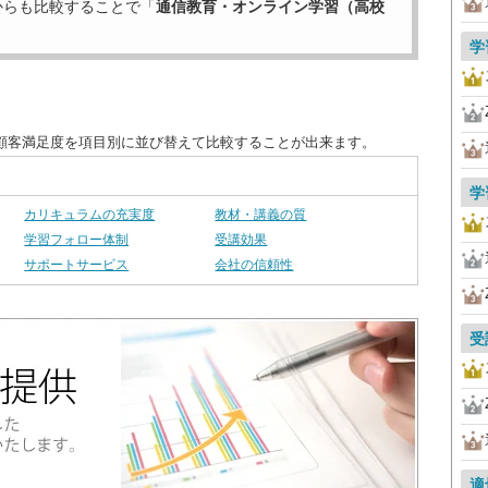
からも比較することで「
通信教育・オンライン学習（高校
学
顧客満足度を項目別に並び替えて比較することが出来ます。
学
カリキュラムの充実度
教材・講義の質
学習フォロー体制
受講効果
サポートサービス
会社の信頼性
受
適