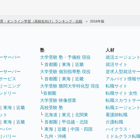
育・オンライン学習（高校生向け）ランキング・比較
2016年版
塾
人材
ーサーバー
大学受験 塾・予備校 現役
就活エージェン
└
首都圏
｜
東海
｜
近畿
就活サイト
ーサーバー
大学受験 個別指導塾 現役
逆求人型就活サ
サービス
└
首都圏
｜
東海
｜
近畿
アルバイト情報
リーニング
大学受験 難関大学特化型 現役
転職サイト
ンドリー
└
首都圏
転職サイト 女性
大学受験 映像授業
転職スカウトサ
｜
東海
｜
近畿
高校受験 塾
転職エージェン
ット
└
北海道
｜
東北
｜
北関東
看護師転職
｜
東海
｜
近畿
└
首都圏
｜
甲信越・北陸
介護転職
ーパー
└
東海
｜
近畿
｜
中国・四国
ハイクラス・
リバリー
└
九州・沖縄
ミドルクラス転