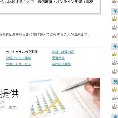
からも比較することで「
通信教育・オンライン学習（高校
学
顧客満足度を項目別に並び替えて比較することが出来ます。
学
カリキュラムの充実度
教材・講義の質
学習フォロー体制
受講効果
サポートサービス
会社の信頼性
受
適