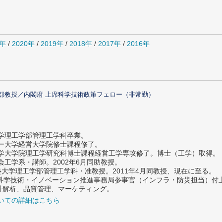
1年
/
2020年
/
2019年
/
2018年
/
2017年
/
2016年
部教授／内閣府 上席科学技術政策フェロー（非常勤）
大学理工学部管理工学科卒業。
ター大学経営大学院修士課程修了。
大学大学院理工学研究科博士課程経営工学専攻修了。博士（工学）取得。
社会工学系・講師。2002年6月同助教授。
義塾大学理工学部管理工学科・准教授。2011年4月同教授、現在に至る。
府 科学技術・イノベーション推進事務局参事官（インフラ・防災担当）
計解析、品質管理、マーケティング。
いての詳細はこちら