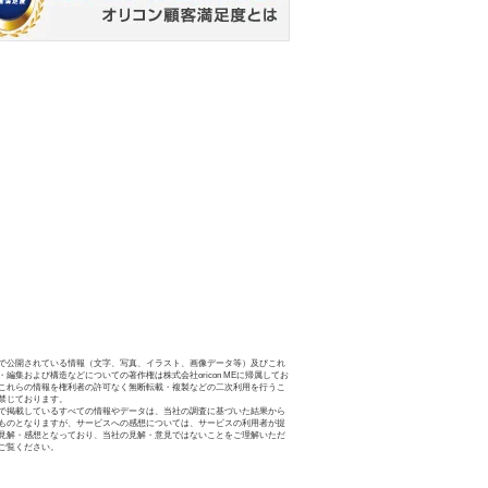
で公開されている情報（文字、写真、イラスト、画像データ等）及びこれ
・編集および構造などについての著作権は株式会社oricon MEに帰属してお
これらの情報を権利者の許可なく無断転載・複製などの二次利用を行うこ
禁じております。
で掲載しているすべての情報やデータは、当社の調査に基づいた結果から
ものとなりますが、サービスへの感想については、サービスの利用者が提
見解・感想となっており、当社の見解・意見ではないことをご理解いただ
ご覧ください。