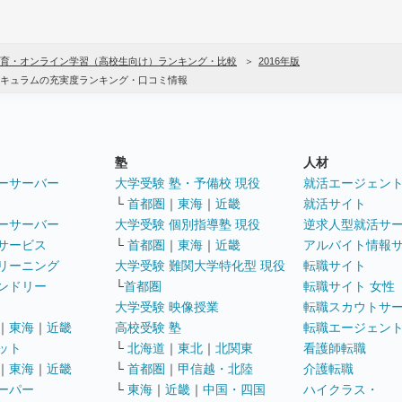
育・オンライン学習（高校生向け）ランキング・比較
2016年版
キュラムの充実度ランキング・口コミ情報
塾
人材
ーサーバー
大学受験 塾・予備校 現役
就活エージェン
└
首都圏
｜
東海
｜
近畿
就活サイト
ーサーバー
大学受験 個別指導塾 現役
逆求人型就活サ
サービス
└
首都圏
｜
東海
｜
近畿
アルバイト情報
リーニング
大学受験 難関大学特化型 現役
転職サイト
ンドリー
└
首都圏
転職サイト 女性
大学受験 映像授業
転職スカウトサ
｜
東海
｜
近畿
高校受験 塾
転職エージェン
ット
└
北海道
｜
東北
｜
北関東
看護師転職
｜
東海
｜
近畿
└
首都圏
｜
甲信越・北陸
介護転職
ーパー
└
東海
｜
近畿
｜
中国・四国
ハイクラス・