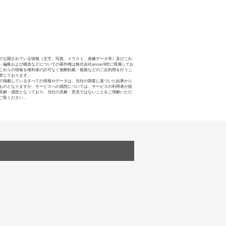
で公開されている情報（文字、写真、イラスト、画像データ等）及びこれ
・編集および構造などについての著作権は株式会社oricon MEに帰属してお
これらの情報を権利者の許可なく無断転載・複製などの二次利用を行うこ
禁じております。
で掲載しているすべての情報やデータは、当社の調査に基づいた結果から
ものとなりますが、サービスへの感想については、サービスの利用者が提
見解・感想となっており、当社の見解・意見ではないことをご理解いただ
ご覧ください。