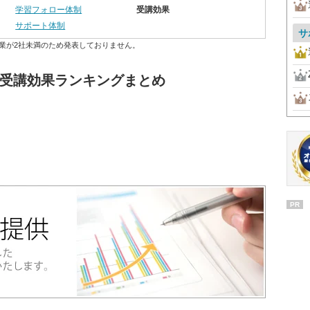
学習フォロー体制
受講効果
サポート体制
サ
業が2社未満のため発表しておりません。
 受講効果ランキングまとめ
PR