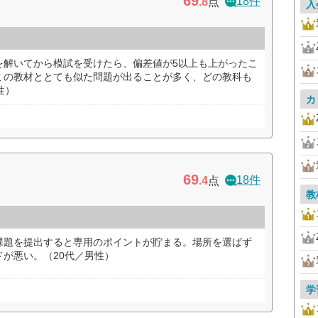
69
18件
.8
点
入
を解いてから模試を受けたら、偏差値が5以上も上がったこ
ミの教材ととても似た問題が出ることが多く、どの教科も
性）
カ
69
18件
.4
点
教
課題を提出すると専用のポイントが貯まる。場所を選ばず
が悪い。（20代／男性）
学