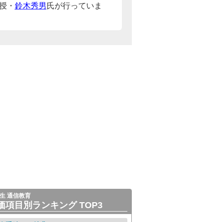
授・
鈴木秀男
氏が行っていま
生 通信教育
価項目別ランキング TOP3