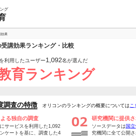
ング
育
講効果
育の受講効果ランキング・比較
1,092
を利用したユーザー
名が選んだ
信教育ランキング
度調査の特徴
オリコンのランキングの概要については
こ
による独自の調査
研究機関に提供さ
サービスを利用した1,092
ソースデータは
国立
ンケートを基に、調査した4
究機関に全て公開さ