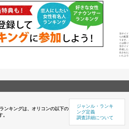
当サイト
らの配置
ります。
とは固く
当サイト
作成した
出された
いた上で
ジャンル・ランキ
育ランキングは、オリコンの以下の
ング定義
す。
調査詳細について