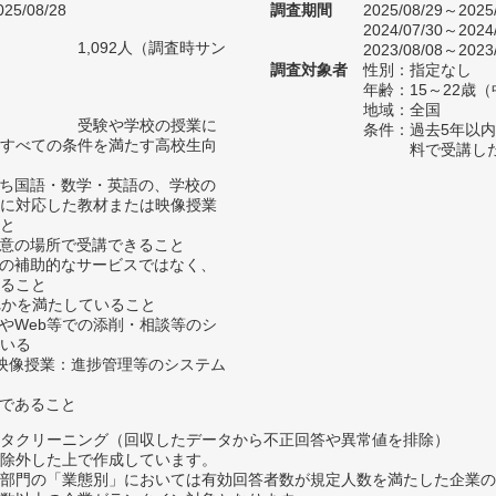
25/08/28
調査期間
2025/08/29～2025
2024/07/30～2024
1,092人（調査時サン
2023/08/08～2023
）
調査対象者
性別：指定なし
年齢：15～22歳
地域：全国
受験や学校の授業に
条件：過去5年以
すべての条件を満たす高校生向
料で受講し
うち国語・数学・英語の、学校の
に対応した教材または映像授業
と
任意の場所で受講できること
どの補助的なサービスではなく、
ること
ずれかを満たしていること
送やWeb等での添削・相談等のシ
いる
リ/映像授業：進捗管理等のシステム
スであること
タクリーニング（回収したデータから不正回答や異常値を排除）
除外した上で作成しています。
部門の「業態別」においては有効回答者数が規定人数を満たした企業の